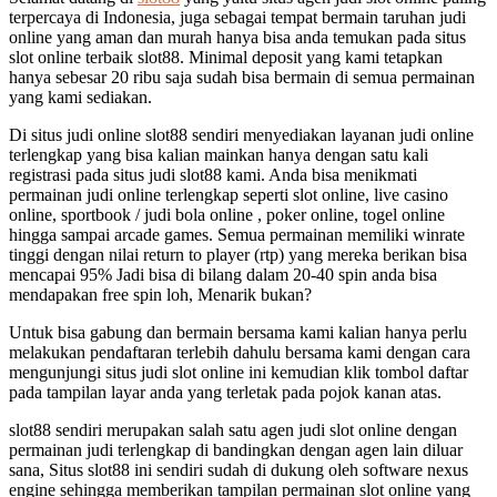
terpercaya di Indonesia, juga sebagai tempat bermain taruhan judi
online yang aman dan murah hanya bisa anda temukan pada situs
slot online terbaik slot88. Minimal deposit yang kami tetapkan
hanya sebesar 20 ribu saja sudah bisa bermain di semua permainan
yang kami sediakan.
Di situs judi online slot88 sendiri menyediakan layanan judi online
terlengkap yang bisa kalian mainkan hanya dengan satu kali
registrasi pada situs judi slot88 kami. Anda bisa menikmati
permainan judi online terlengkap seperti slot online, live casino
online, sportbook / judi bola online , poker online, togel online
hingga sampai arcade games. Semua permainan memiliki winrate
tinggi dengan nilai return to player (rtp) yang mereka berikan bisa
mencapai 95% Jadi bisa di bilang dalam 20-40 spin anda bisa
mendapakan free spin loh, Menarik bukan?
Untuk bisa gabung dan bermain bersama kami kalian hanya perlu
melakukan pendaftaran terlebih dahulu bersama kami dengan cara
mengunjungi situs judi slot online ini kemudian klik tombol daftar
pada tampilan layar anda yang terletak pada pojok kanan atas.
slot88 sendiri merupakan salah satu agen judi slot online dengan
permainan judi terlengkap di bandingkan dengan agen lain diluar
sana, Situs slot88 ini sendiri sudah di dukung oleh software nexus
engine sehingga memberikan tampilan permainan slot online yang