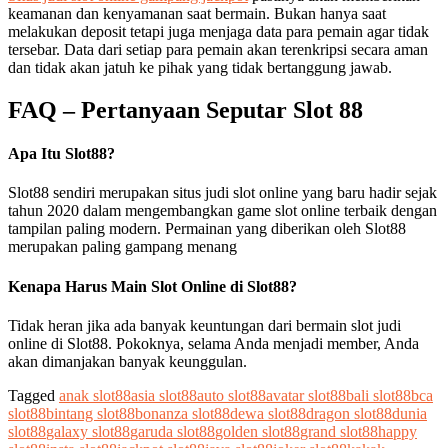
keamanan dan kenyamanan saat bermain. Bukan hanya saat
melakukan deposit tetapi juga menjaga data para pemain agar tidak
tersebar. Data dari setiap para pemain akan terenkripsi secara aman
dan tidak akan jatuh ke pihak yang tidak bertanggung jawab.
FAQ – Pertanyaan Seputar Slot 88
Apa Itu Slot88?
Slot88 sendiri merupakan situs judi slot online yang baru hadir sejak
tahun 2020 dalam mengembangkan game slot online terbaik dengan
tampilan paling modern. Permainan yang diberikan oleh Slot88
merupakan paling gampang menang
Kenapa Harus Main Slot Online di Slot88?
Tidak heran jika ada banyak keuntungan dari bermain slot judi
online di Slot88. Pokoknya, selama Anda menjadi member, Anda
akan dimanjakan banyak keunggulan.
Tagged
anak slot88
asia slot88
auto slot88
avatar slot88
bali slot88
bca
slot88
bintang slot88
bonanza slot88
dewa slot88
dragon slot88
dunia
slot88
galaxy slot88
garuda slot88
golden slot88
grand slot88
happy