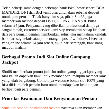
Telah bekerja sama dengan beberapa bank lokal besar seperti BCA,
MANDIRI, BNI dan BRI yang bisa digunakan sebagai deposit
untuk para pemain. Tidak hanya itu saja, pihak Slot88 juga
memberikan metode deposit OVO, GOPAY, DANA & Pulsa
selama 24 jam. Pelayanan yang diberikan professional dan juga
sangat ramah, customer service kami siap membantu setiap keluhan
dari para pemain dengan memberikan solusi jika mengalami kendala
baik dari segi teknis ataupun tentang deposit / withdraw. Livechat
yang online selama 24 jam sehari, tujuh hari seminggu, baik siang
maupun malam.
Berbagai Promo Judi Slot Online Gampang
Jackpot
Slot88 memberikan promo judi slot online gampang jackpot yang
bisa kalian dapatkan baik untuk member baru maupun member lama
yang telah bergabung. Contohnya welcome bonus slot 100% yang
bisa diklaim oleh pemain baru untuk mendapatkan keuntungan
berlipat bagi para pemain.
Prioritas Keamanan Dan Kenyamanan Pemain
Situs judi slot online gampang jackpot
pastinya akan memberikan