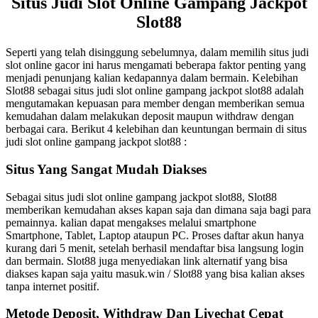
Situs Judi Slot Online Gampang Jackpot
Slot88
Seperti yang telah disinggung sebelumnya, dalam memilih situs judi
slot online gacor ini harus mengamati beberapa faktor penting yang
menjadi penunjang kalian kedapannya dalam bermain. Kelebihan
Slot88 sebagai situs judi slot online gampang jackpot slot88 adalah
mengutamakan kepuasan para member dengan memberikan semua
kemudahan dalam melakukan deposit maupun withdraw dengan
berbagai cara. Berikut 4 kelebihan dan keuntungan bermain di situs
judi slot online gampang jackpot slot88 :
Situs Yang Sangat Mudah Diakses
Sebagai situs judi slot online gampang jackpot slot88, Slot88
memberikan kemudahan akses kapan saja dan dimana saja bagi para
pemainnya. kalian dapat mengakses melalui smartphone
Smartphone, Tablet, Laptop ataupun PC. Proses daftar akun hanya
kurang dari 5 menit, setelah berhasil mendaftar bisa langsung login
dan bermain. Slot88 juga menyediakan link alternatif yang bisa
diakses kapan saja yaitu masuk.win / Slot88 yang bisa kalian akses
tanpa internet positif.
Metode Deposit, Withdraw Dan Livechat Cepat