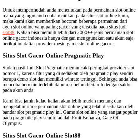
Untuk mempermudah anda menentukan pada permainan slot online
mana yang ingin anda coba mainkan pada situs slot online kami,
maka kami akan memberikan bocoran beberapa permainan dari
agen slot online yang paling gacor yang tersedia pada situs judi
slot88
. Kalian bisa memilih lebih dari 2000++ jenis permainan slot
online gacor indonesia hanya dengan menggunakan satu akun saja,
berikut ini daftar provider mesin game slot online gacor :
Situs Slot Gacor Online Pragmatic Play
Sudah pasti Judi Slot Pragmatic memuncaki peringkat provider slot
nomor 1, karena fitur yang di sediakan oleh pragmatic play sendiri
berupa demo slot dan memiliki winrate tertinggi. Sehingga anda bisa
mencoba bermain terlebih dahulu sebelum bertaruh dengan saldo
pada akun anda.
Kami bisa jamin kalau kalian akan lebih mudah menang dan
mengetahui ritme permainan slot online yang telah disediakan oleh
bandar slot pragmatic play ini. Game slot online yang sangat populer
pada pragmatic play sendiri adalah Fruit Bonanza, Gate Of
Olympus.
Situs Slot Gacor Online Slot88