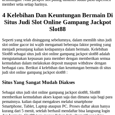
member setia setiap harinya.
4 Kelebihan Dan Keuntungan Bermain Di
Situs Judi Slot Online Gampang Jackpot
Slot88
Seperti yang telah disinggung sebelumnya, dalam memilih situs judi
slot online gacor ini wajib mengamati beberapa faktor penting yang
menjadi penunjang kalian kedapannya dalam bermain. Kelebihan
Slot88 sebagai situs judi slot online gampang jackpot slot88 adalah
mengutamakan kepuasan para member dengan memberikan semua
kemudahan dalam melakukan deposit maupun withdraw dengan
berbagai cara. Berikut 4 kelebihan dan keuntungan bermain di situs
judi slot online gampang jackpot slot88 :
Situs Yang Sangat Mudah Diakses
Sebagai situs judi slot online gampang jackpot slot88, Slot88
memberikan kemudahan akses kapan saja dan dimana saja bagi para
pemainnya. kalian dapat mengakses melalui smartphone
Smartphone, Tablet, Laptop ataupun PC. Proses daftar akun hanya
kurang dari 5 menit, setelah berhasil mendaftar bisa langsung login