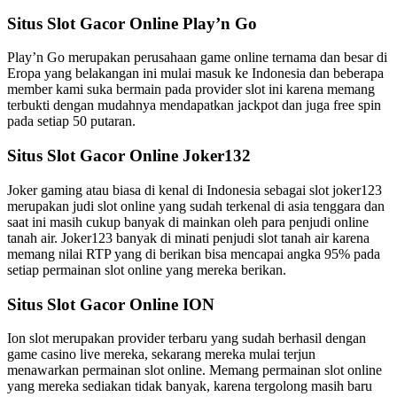
Situs Slot Gacor Online Play’n Go
Play’n Go merupakan perusahaan game online ternama dan besar di
Eropa yang belakangan ini mulai masuk ke Indonesia dan beberapa
member kami suka bermain pada provider slot ini karena memang
terbukti dengan mudahnya mendapatkan jackpot dan juga free spin
pada setiap 50 putaran.
Situs Slot Gacor Online Joker132
Joker gaming atau biasa di kenal di Indonesia sebagai slot joker123
merupakan judi slot online yang sudah terkenal di asia tenggara dan
saat ini masih cukup banyak di mainkan oleh para penjudi online
tanah air. Joker123 banyak di minati penjudi slot tanah air karena
memang nilai RTP yang di berikan bisa mencapai angka 95% pada
setiap permainan slot online yang mereka berikan.
Situs Slot Gacor Online ION
Ion slot merupakan provider terbaru yang sudah berhasil dengan
game casino live mereka, sekarang mereka mulai terjun
menawarkan permainan slot online. Memang permainan slot online
yang mereka sediakan tidak banyak, karena tergolong masih baru