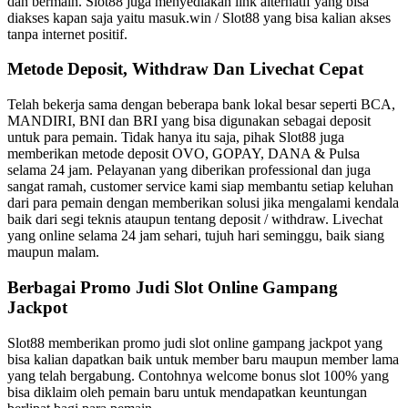
dan bermain. Slot88 juga menyediakan link alternatif yang bisa
diakses kapan saja yaitu masuk.win / Slot88 yang bisa kalian akses
tanpa internet positif.
Metode Deposit, Withdraw Dan Livechat Cepat
Telah bekerja sama dengan beberapa bank lokal besar seperti BCA,
MANDIRI, BNI dan BRI yang bisa digunakan sebagai deposit
untuk para pemain. Tidak hanya itu saja, pihak Slot88 juga
memberikan metode deposit OVO, GOPAY, DANA & Pulsa
selama 24 jam. Pelayanan yang diberikan professional dan juga
sangat ramah, customer service kami siap membantu setiap keluhan
dari para pemain dengan memberikan solusi jika mengalami kendala
baik dari segi teknis ataupun tentang deposit / withdraw. Livechat
yang online selama 24 jam sehari, tujuh hari seminggu, baik siang
maupun malam.
Berbagai Promo Judi Slot Online Gampang
Jackpot
Slot88 memberikan promo judi slot online gampang jackpot yang
bisa kalian dapatkan baik untuk member baru maupun member lama
yang telah bergabung. Contohnya welcome bonus slot 100% yang
bisa diklaim oleh pemain baru untuk mendapatkan keuntungan