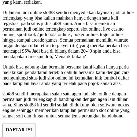
yang kami sediakan.
Di laman judi online slot88 sendiri menyediakan layanan judi online
terlengkap yang bisa kalian mainkan hanya dengan satu kali
registrasi pada situs judi slot88 kami. Anda bisa menikmati
permainan judi online terlengkap seperti slot online, live casino
online, sportbook / judi bola online , poker online, togel online
hingga sampai arcade games. Semua permainan memiliki winrate
tinggi dengan nilai return to player (rtp) yang mereka berikan bisa
mencapai 95% Jadi bisa di bilang dalam 20-40 spin anda bisa
mendapakan free spin loh, Menarik bukan?
Untuk bisa gabung dan bermain bersama kami kalian hanya perlu
melakukan pendaftaran terlebih dahulu bersama kami dengan cara
mengunjungi situs judi slot online ini kemudian klik tombol daftar
pada tampilan layar anda yang terletak pada pojok kanan atas.
slot88 sendiri merupakan salah satu agen judi slot online dengan
permainan judi terlengkap di bandingkan dengan agen lain diluar
sana, Situs slot88 ini sendiri sudah di dukung oleh software nexus
engine sehingga memberikan tampilan permainan slot online yang
sangat soft dan ringan untuk semua jenis perangkat handphone.
DAFTAR ISI