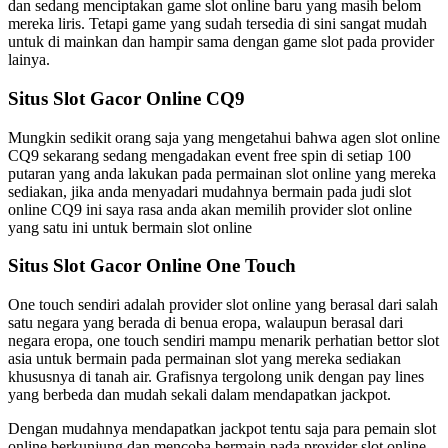
dan sedang menciptakan game slot online baru yang masih belom
mereka liris. Tetapi game yang sudah tersedia di sini sangat mudah
untuk di mainkan dan hampir sama dengan game slot pada provider
lainya.
Situs Slot Gacor Online CQ9
Mungkin sedikit orang saja yang mengetahui bahwa agen slot online
CQ9 sekarang sedang mengadakan event free spin di setiap 100
putaran yang anda lakukan pada permainan slot online yang mereka
sediakan, jika anda menyadari mudahnya bermain pada judi slot
online CQ9 ini saya rasa anda akan memilih provider slot online
yang satu ini untuk bermain slot online
Situs Slot Gacor Online One Touch
One touch sendiri adalah provider slot online yang berasal dari salah
satu negara yang berada di benua eropa, walaupun berasal dari
negara eropa, one touch sendiri mampu menarik perhatian bettor slot
asia untuk bermain pada permainan slot yang mereka sediakan
khususnya di tanah air. Grafisnya tergolong unik dengan pay lines
yang berbeda dan mudah sekali dalam mendapatkan jackpot.
Dengan mudahnya mendapatkan jackpot tentu saja para pemain slot
online berkunjung dan mencoba bermain pada provider slot online