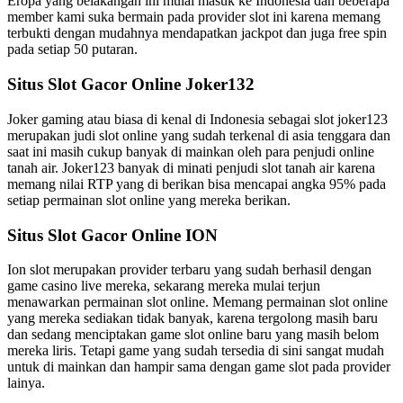
Eropa yang belakangan ini mulai masuk ke Indonesia dan beberapa
member kami suka bermain pada provider slot ini karena memang
terbukti dengan mudahnya mendapatkan jackpot dan juga free spin
pada setiap 50 putaran.
Situs Slot Gacor Online Joker132
Joker gaming atau biasa di kenal di Indonesia sebagai slot joker123
merupakan judi slot online yang sudah terkenal di asia tenggara dan
saat ini masih cukup banyak di mainkan oleh para penjudi online
tanah air. Joker123 banyak di minati penjudi slot tanah air karena
memang nilai RTP yang di berikan bisa mencapai angka 95% pada
setiap permainan slot online yang mereka berikan.
Situs Slot Gacor Online ION
Ion slot merupakan provider terbaru yang sudah berhasil dengan
game casino live mereka, sekarang mereka mulai terjun
menawarkan permainan slot online. Memang permainan slot online
yang mereka sediakan tidak banyak, karena tergolong masih baru
dan sedang menciptakan game slot online baru yang masih belom
mereka liris. Tetapi game yang sudah tersedia di sini sangat mudah
untuk di mainkan dan hampir sama dengan game slot pada provider
lainya.