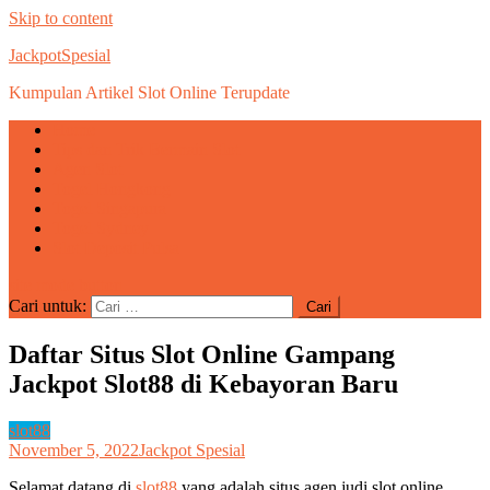
Skip to content
JackpotSpesial
Kumpulan Artikel Slot Online Terupdate
Home
Tips dan Trik Bermain Slot
Agen Slot
Togel Hongkong
Togel Singapura
Togel Sydney
Slot Deposit Pulsa
site mode button
Cari untuk:
Daftar Situs Slot Online Gampang
Jackpot Slot88 di Kebayoran Baru
slot88
November 5, 2022
Jackpot Spesial
Selamat datang di
slot88
yang adalah situs agen judi slot online