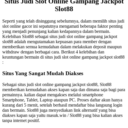
Situs Judi Slot Online Gampang Jackpot
Slot88
Seperti yang telah disinggung sebelumnya, dalam memilih situs judi
slot online gacor ini sepatutnya mengamati beberapa faktor penting
yang menjadi penunjang kalian kedapannya dalam bermain.
Kelebihan Slot88 sebagai situs judi slot online gampang jackpot
slot88 adalah mengutamakan kepuasan para member dengan
memberikan semua kemudahan dalam melakukan deposit maupun
withdraw dengan berbagai cara. Berikut 4 kelebihan dan
keuntungan bermain di situs judi slot online gampang jackpot slot88
:
Situs Yang Sangat Mudah Diakses
Sebagai situs judi slot online gampang jackpot slot88, Slot88
memberikan kemudahan akses kapan saja dan dimana saja bagi para
pemainnya. kalian dapat mengakses melalui smartphone
Smartphone, Tablet, Laptop ataupun PC. Proses daftar akun hanya
kurang dari 5 menit, setelah berhasil mendaftar bisa langsung login
dan bermain. Slot88 juga menyediakan link alternatif yang bisa
diakses kapan saja yaitu masuk.win / Slot88 yang bisa kalian akses
tanpa internet positif.