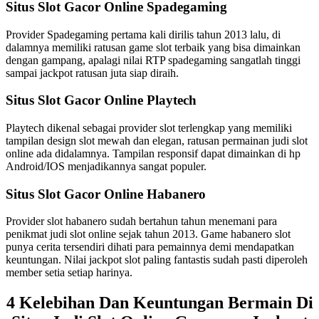
Situs Slot Gacor Online Spadegaming
Provider Spadegaming pertama kali dirilis tahun 2013 lalu, di
dalamnya memiliki ratusan game slot terbaik yang bisa dimainkan
dengan gampang, apalagi nilai RTP spadegaming sangatlah tinggi
sampai jackpot ratusan juta siap diraih.
Situs Slot Gacor Online Playtech
Playtech dikenal sebagai provider slot terlengkap yang memiliki
tampilan design slot mewah dan elegan, ratusan permainan judi slot
online ada didalamnya. Tampilan responsif dapat dimainkan di hp
Android/IOS menjadikannya sangat populer.
Situs Slot Gacor Online Habanero
Provider slot habanero sudah bertahun tahun menemani para
penikmat judi slot online sejak tahun 2013. Game habanero slot
punya cerita tersendiri dihati para pemainnya demi mendapatkan
keuntungan. Nilai jackpot slot paling fantastis sudah pasti diperoleh
member setia setiap harinya.
4 Kelebihan Dan Keuntungan Bermain Di