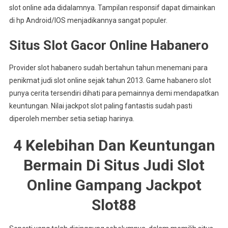
slot online ada didalamnya. Tampilan responsif dapat dimainkan
di hp Android/IOS menjadikannya sangat populer.
Situs Slot Gacor Online Habanero
Provider slot habanero sudah bertahun tahun menemani para
penikmat judi slot online sejak tahun 2013. Game habanero slot
punya cerita tersendiri dihati para pemainnya demi mendapatkan
keuntungan. Nilai jackpot slot paling fantastis sudah pasti
diperoleh member setia setiap harinya.
4 Kelebihan Dan Keuntungan
Bermain Di Situs Judi Slot
Online Gampang Jackpot
Slot88