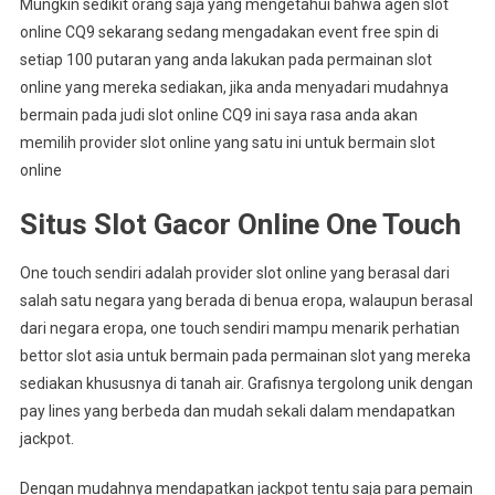
Mungkin sedikit orang saja yang mengetahui bahwa agen slot
online CQ9 sekarang sedang mengadakan event free spin di
setiap 100 putaran yang anda lakukan pada permainan slot
online yang mereka sediakan, jika anda menyadari mudahnya
bermain pada judi slot online CQ9 ini saya rasa anda akan
memilih provider slot online yang satu ini untuk bermain slot
online
Situs Slot Gacor Online One Touch
One touch sendiri adalah provider slot online yang berasal dari
salah satu negara yang berada di benua eropa, walaupun berasal
dari negara eropa, one touch sendiri mampu menarik perhatian
bettor slot asia untuk bermain pada permainan slot yang mereka
sediakan khususnya di tanah air. Grafisnya tergolong unik dengan
pay lines yang berbeda dan mudah sekali dalam mendapatkan
jackpot.
Dengan mudahnya mendapatkan jackpot tentu saja para pemain