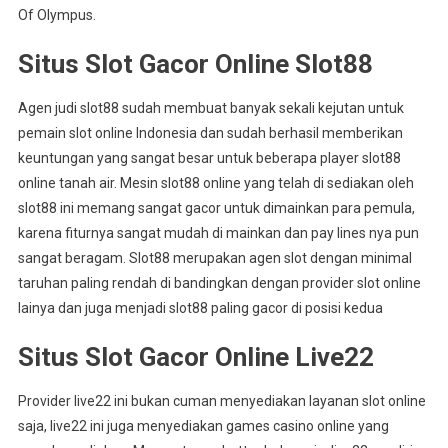
Of Olympus.
Situs Slot Gacor Online Slot88
Agen judi slot88 sudah membuat banyak sekali kejutan untuk
pemain slot online Indonesia dan sudah berhasil memberikan
keuntungan yang sangat besar untuk beberapa player slot88
online tanah air. Mesin slot88 online yang telah di sediakan oleh
slot88 ini memang sangat gacor untuk dimainkan para pemula,
karena fiturnya sangat mudah di mainkan dan pay lines nya pun
sangat beragam. Slot88 merupakan agen slot dengan minimal
taruhan paling rendah di bandingkan dengan provider slot online
lainya dan juga menjadi slot88 paling gacor di posisi kedua
Situs Slot Gacor Online Live22
Provider live22 ini bukan cuman menyediakan layanan slot online
saja, live22 ini juga menyediakan games casino online yang