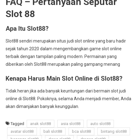
FAQ – Pertanyaan Seputar
Slot 88
Apa Itu Slot88?
Slot88 sendiri merupakan situs judi slot online yang baru hadir
sejak tahun 2020 dalam mengembangkan game slot online
terbaik dengan tampilan paling modern. Permainan yang
diberikan oleh Slot88 merupakan paling gampang menang
Kenapa Harus Main Slot Online di Slot88?
Tidak heran jika ada banyak keuntungan dari bermain slot judi
online di Slot88. Pokoknya, selama Anda menjadi member, Anda
akan dimanjakan banyak keunggulan.
Tagged
anak slot88
asia slot88
auto slot88
avatar slot88
bali slot88
bca slot88
bintang slot88