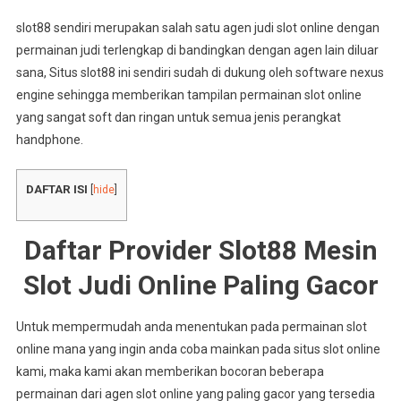
slot88 sendiri merupakan salah satu agen judi slot online dengan
permainan judi terlengkap di bandingkan dengan agen lain diluar
sana, Situs slot88 ini sendiri sudah di dukung oleh software nexus
engine sehingga memberikan tampilan permainan slot online
yang sangat soft dan ringan untuk semua jenis perangkat
handphone.
DAFTAR ISI
[
hide
]
Daftar Provider Slot88 Mesin
Slot Judi Online Paling Gacor
Untuk mempermudah anda menentukan pada permainan slot
online mana yang ingin anda coba mainkan pada situs slot online
kami, maka kami akan memberikan bocoran beberapa
permainan dari agen slot online yang paling gacor yang tersedia