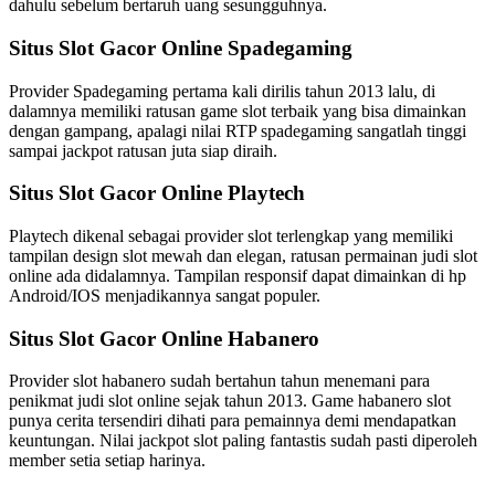
dahulu sebelum bertaruh uang sesungguhnya.
Situs Slot Gacor Online Spadegaming
Provider Spadegaming pertama kali dirilis tahun 2013 lalu, di
dalamnya memiliki ratusan game slot terbaik yang bisa dimainkan
dengan gampang, apalagi nilai RTP spadegaming sangatlah tinggi
sampai jackpot ratusan juta siap diraih.
Situs Slot Gacor Online Playtech
Playtech dikenal sebagai provider slot terlengkap yang memiliki
tampilan design slot mewah dan elegan, ratusan permainan judi slot
online ada didalamnya. Tampilan responsif dapat dimainkan di hp
Android/IOS menjadikannya sangat populer.
Situs Slot Gacor Online Habanero
Provider slot habanero sudah bertahun tahun menemani para
penikmat judi slot online sejak tahun 2013. Game habanero slot
punya cerita tersendiri dihati para pemainnya demi mendapatkan
keuntungan. Nilai jackpot slot paling fantastis sudah pasti diperoleh
member setia setiap harinya.