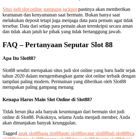
Situs judi slot online gampang jackpot
pastinya akan memberikan
keamanan dan kenyamanan saat bermain. Bukan hanya saat
melakukan deposit tetapi juga menjaga data para pemain agar tidak
tersebar. Data dari setiap para pemain akan terenkripsi secara aman
dan tidak akan jatuh ke pihak yang tidak bertanggung jawab.
FAQ – Pertanyaan Seputar Slot 88
Apa Itu Slot88?
Slot88 sendiri merupakan situs judi slot online yang baru hadir sejak
tahun 2020 dalam mengembangkan game slot online terbaik dengan
tampilan paling modern. Permainan yang diberikan oleh Slot88
merupakan paling gampang menang
Kenapa Harus Main Slot Online di Slot88?
Tidak heran jika ada banyak keuntungan dari bermain slot judi
online di Slot88. Pokoknya, selama Anda menjadi member, Anda
akan dimanjakan banyak keunggulan.
Tagged
anak slot88
asia slot88
auto slot88
avatar slot88
bali slot88
bca
slot88
bintang slot88
bonanza slot88
dewa slot88
dragon slot88
dunia