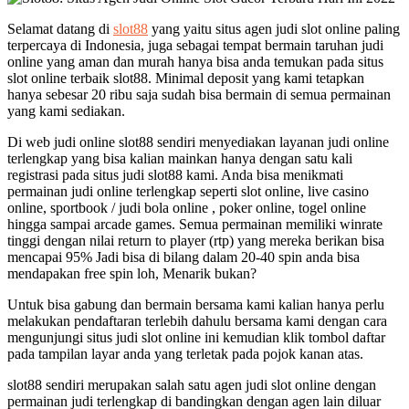
Selamat datang di
slot88
yang yaitu situs agen judi slot online paling
terpercaya di Indonesia, juga sebagai tempat bermain taruhan judi
online yang aman dan murah hanya bisa anda temukan pada situs
slot online terbaik slot88. Minimal deposit yang kami tetapkan
hanya sebesar 20 ribu saja sudah bisa bermain di semua permainan
yang kami sediakan.
Di web judi online slot88 sendiri menyediakan layanan judi online
terlengkap yang bisa kalian mainkan hanya dengan satu kali
registrasi pada situs judi slot88 kami. Anda bisa menikmati
permainan judi online terlengkap seperti slot online, live casino
online, sportbook / judi bola online , poker online, togel online
hingga sampai arcade games. Semua permainan memiliki winrate
tinggi dengan nilai return to player (rtp) yang mereka berikan bisa
mencapai 95% Jadi bisa di bilang dalam 20-40 spin anda bisa
mendapakan free spin loh, Menarik bukan?
Untuk bisa gabung dan bermain bersama kami kalian hanya perlu
melakukan pendaftaran terlebih dahulu bersama kami dengan cara
mengunjungi situs judi slot online ini kemudian klik tombol daftar
pada tampilan layar anda yang terletak pada pojok kanan atas.
slot88 sendiri merupakan salah satu agen judi slot online dengan
permainan judi terlengkap di bandingkan dengan agen lain diluar