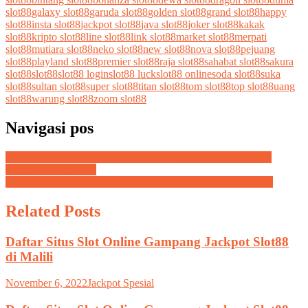
slot88
galaxy slot88
garuda slot88
golden slot88
grand slot88
happy
slot88
insta slot88
jackpot slot88
java slot88
joker slot88
kakak
slot88
kripto slot88
line slot88
link slot88
market slot88
merpati
slot88
mutiara slot88
neko slot88
new slot88
nova slot88
pejuang
slot88
playland slot88
premier slot88
raja slot88
sahabat slot88
sakura
slot88
slot88
slot88 login
slot88 luck
slot88 online
soda slot88
suka
slot88
sultan slot88
super slot88
titan slot88
tom slot88
top slot88
uang
slot88
warung slot88
zoom slot88
Navigasi pos
Daftar Situs Slot Online Gampang Jackpot Slot88 di Bolaang
Mongondow Selatan
Daftar Situs Slot Online Gampang Jackpot Slot88 di Toli-Toli
Related Posts
Daftar Situs Slot Online Gampang Jackpot Slot88
di Malili
November 6, 2022
Jackpot Spesial