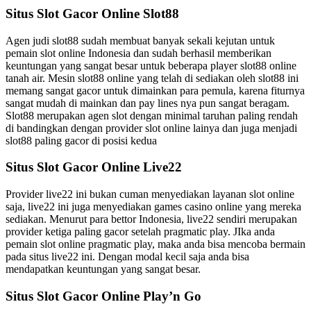
Situs Slot Gacor Online Slot88
Agen judi slot88 sudah membuat banyak sekali kejutan untuk
pemain slot online Indonesia dan sudah berhasil memberikan
keuntungan yang sangat besar untuk beberapa player slot88 online
tanah air. Mesin slot88 online yang telah di sediakan oleh slot88 ini
memang sangat gacor untuk dimainkan para pemula, karena fiturnya
sangat mudah di mainkan dan pay lines nya pun sangat beragam.
Slot88 merupakan agen slot dengan minimal taruhan paling rendah
di bandingkan dengan provider slot online lainya dan juga menjadi
slot88 paling gacor di posisi kedua
Situs Slot Gacor Online Live22
Provider live22 ini bukan cuman menyediakan layanan slot online
saja, live22 ini juga menyediakan games casino online yang mereka
sediakan. Menurut para bettor Indonesia, live22 sendiri merupakan
provider ketiga paling gacor setelah pragmatic play. JIka anda
pemain slot online pragmatic play, maka anda bisa mencoba bermain
pada situs live22 ini. Dengan modal kecil saja anda bisa
mendapatkan keuntungan yang sangat besar.
Situs Slot Gacor Online Play’n Go