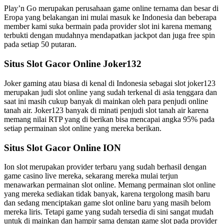
Play’n Go merupakan perusahaan game online ternama dan besar di
Eropa yang belakangan ini mulai masuk ke Indonesia dan beberapa
member kami suka bermain pada provider slot ini karena memang
terbukti dengan mudahnya mendapatkan jackpot dan juga free spin
pada setiap 50 putaran.
Situs Slot Gacor Online Joker132
Joker gaming atau biasa di kenal di Indonesia sebagai slot joker123
merupakan judi slot online yang sudah terkenal di asia tenggara dan
saat ini masih cukup banyak di mainkan oleh para penjudi online
tanah air. Joker123 banyak di minati penjudi slot tanah air karena
memang nilai RTP yang di berikan bisa mencapai angka 95% pada
setiap permainan slot online yang mereka berikan.
Situs Slot Gacor Online ION
Ion slot merupakan provider terbaru yang sudah berhasil dengan
game casino live mereka, sekarang mereka mulai terjun
menawarkan permainan slot online. Memang permainan slot online
yang mereka sediakan tidak banyak, karena tergolong masih baru
dan sedang menciptakan game slot online baru yang masih belom
mereka liris. Tetapi game yang sudah tersedia di sini sangat mudah
untuk di mainkan dan hampir sama dengan game slot pada provider