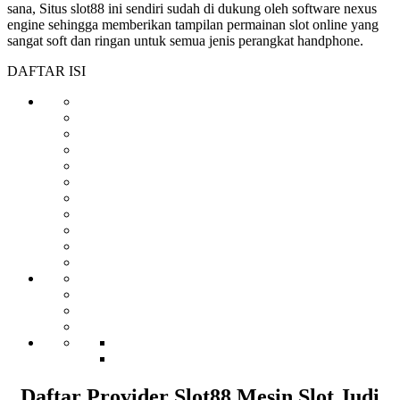
sana, Situs slot88 ini sendiri sudah di dukung oleh software nexus
engine sehingga memberikan tampilan permainan slot online yang
sangat soft dan ringan untuk semua jenis perangkat handphone.
DAFTAR ISI
Daftar Provider Slot88 Mesin Slot Judi