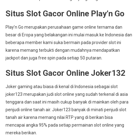
Situs Slot Gacor Online Play’n Go
Play’n Go merupakan perusahaan game online ternama dan
besar di Eropa yang belakangan ini mulai masuk ke Indonesia dan
beberapa member kami suka bermain pada provider slot ini
karena memang terbukti dengan mudahnya mendapatkan
jackpot dan juga free spin pada setiap 50 putaran.
Situs Slot Gacor Online Joker132
Joker gaming atau biasa di kenal di Indonesia sebagai slot
joker123 merupakan judi slot online yang sudah terkenal di asia
tenggara dan saat ini masih cukup banyak di mainkan oleh para
penjudi online tanah air. Joker123 banyak di minati penjudi slot
tanah air karena memang nilai RTP yang di berikan bisa
mencapai angka 95% pada setiap permainan slot online yang
mereka berikan.