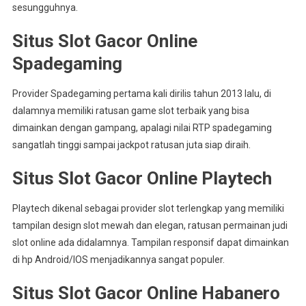
sesungguhnya.
Situs Slot Gacor Online
Spadegaming
Provider Spadegaming pertama kali dirilis tahun 2013 lalu, di
dalamnya memiliki ratusan game slot terbaik yang bisa
dimainkan dengan gampang, apalagi nilai RTP spadegaming
sangatlah tinggi sampai jackpot ratusan juta siap diraih.
Situs Slot Gacor Online Playtech
Playtech dikenal sebagai provider slot terlengkap yang memiliki
tampilan design slot mewah dan elegan, ratusan permainan judi
slot online ada didalamnya. Tampilan responsif dapat dimainkan
di hp Android/IOS menjadikannya sangat populer.
Situs Slot Gacor Online Habanero