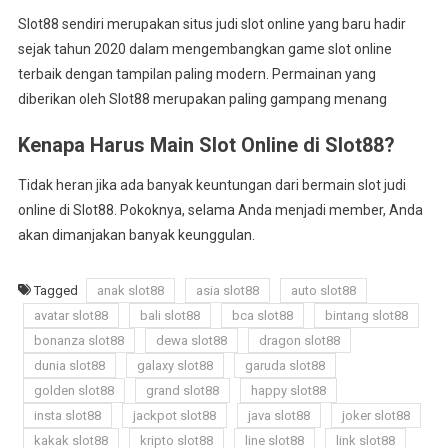
Slot88 sendiri merupakan situs judi slot online yang baru hadir
sejak tahun 2020 dalam mengembangkan game slot online
terbaik dengan tampilan paling modern. Permainan yang
diberikan oleh Slot88 merupakan paling gampang menang
Kenapa Harus Main Slot Online di Slot88?
Tidak heran jika ada banyak keuntungan dari bermain slot judi
online di Slot88. Pokoknya, selama Anda menjadi member, Anda
akan dimanjakan banyak keunggulan.
Tagged
anak slot88
asia slot88
auto slot88
avatar slot88
bali slot88
bca slot88
bintang slot88
bonanza slot88
dewa slot88
dragon slot88
dunia slot88
galaxy slot88
garuda slot88
golden slot88
grand slot88
happy slot88
insta slot88
jackpot slot88
java slot88
joker slot88
kakak slot88
kripto slot88
line slot88
link slot88