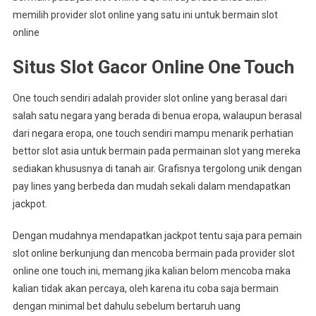
memilih provider slot online yang satu ini untuk bermain slot
online
Situs Slot Gacor Online One Touch
One touch sendiri adalah provider slot online yang berasal dari
salah satu negara yang berada di benua eropa, walaupun berasal
dari negara eropa, one touch sendiri mampu menarik perhatian
bettor slot asia untuk bermain pada permainan slot yang mereka
sediakan khususnya di tanah air. Grafisnya tergolong unik dengan
pay lines yang berbeda dan mudah sekali dalam mendapatkan
jackpot.
Dengan mudahnya mendapatkan jackpot tentu saja para pemain
slot online berkunjung dan mencoba bermain pada provider slot
online one touch ini, memang jika kalian belom mencoba maka
kalian tidak akan percaya, oleh karena itu coba saja bermain
dengan minimal bet dahulu sebelum bertaruh uang