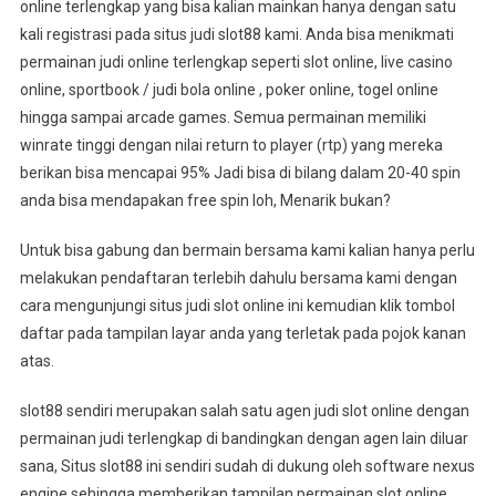
online terlengkap yang bisa kalian mainkan hanya dengan satu
kali registrasi pada situs judi slot88 kami. Anda bisa menikmati
permainan judi online terlengkap seperti slot online, live casino
online, sportbook / judi bola online , poker online, togel online
hingga sampai arcade games. Semua permainan memiliki
winrate tinggi dengan nilai return to player (rtp) yang mereka
berikan bisa mencapai 95% Jadi bisa di bilang dalam 20-40 spin
anda bisa mendapakan free spin loh, Menarik bukan?
Untuk bisa gabung dan bermain bersama kami kalian hanya perlu
melakukan pendaftaran terlebih dahulu bersama kami dengan
cara mengunjungi situs judi slot online ini kemudian klik tombol
daftar pada tampilan layar anda yang terletak pada pojok kanan
atas.
slot88 sendiri merupakan salah satu agen judi slot online dengan
permainan judi terlengkap di bandingkan dengan agen lain diluar
sana, Situs slot88 ini sendiri sudah di dukung oleh software nexus
engine sehingga memberikan tampilan permainan slot online