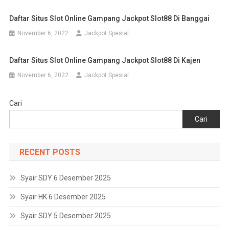
Daftar Situs Slot Online Gampang Jackpot Slot88 Di Banggai
November 6, 2022
Jackpot Spesial
Daftar Situs Slot Online Gampang Jackpot Slot88 Di Kajen
November 6, 2022
Jackpot Spesial
Cari
Cari
RECENT POSTS
Syair SDY 6 Desember 2025
Syair HK 6 Desember 2025
Syair SDY 5 Desember 2025