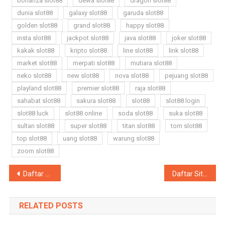
bonanza slot88
dewa slot88
dragon slot88
dunia slot88
galaxy slot88
garuda slot88
golden slot88
grand slot88
happy slot88
insta slot88
jackpot slot88
java slot88
joker slot88
kakak slot88
kripto slot88
line slot88
link slot88
market slot88
merpati slot88
mutiara slot88
neko slot88
new slot88
nova slot88
pejuang slot88
playland slot88
premier slot88
raja slot88
sahabat slot88
sakura slot88
slot88
slot88 login
slot88 luck
slot88 online
soda slot88
suka slot88
sultan slot88
super slot88
titan slot88
tom slot88
top slot88
uang slot88
warung slot88
zoom slot88
Navigasi
Daftar Situs Slot Online Gampang Jackpot Slot88 di Ngasem
Daftar Situs Slot Online Gampang Jackpot Slot88 di Bau-Bau
pos
RELATED POSTS