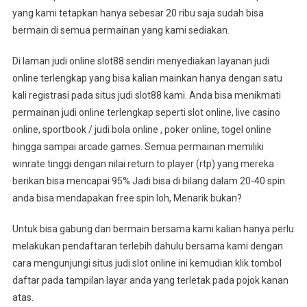
yang kami tetapkan hanya sebesar 20 ribu saja sudah bisa
bermain di semua permainan yang kami sediakan.
Di laman judi online slot88 sendiri menyediakan layanan judi
online terlengkap yang bisa kalian mainkan hanya dengan satu
kali registrasi pada situs judi slot88 kami. Anda bisa menikmati
permainan judi online terlengkap seperti slot online, live casino
online, sportbook / judi bola online , poker online, togel online
hingga sampai arcade games. Semua permainan memiliki
winrate tinggi dengan nilai return to player (rtp) yang mereka
berikan bisa mencapai 95% Jadi bisa di bilang dalam 20-40 spin
anda bisa mendapakan free spin loh, Menarik bukan?
Untuk bisa gabung dan bermain bersama kami kalian hanya perlu
melakukan pendaftaran terlebih dahulu bersama kami dengan
cara mengunjungi situs judi slot online ini kemudian klik tombol
daftar pada tampilan layar anda yang terletak pada pojok kanan
atas.