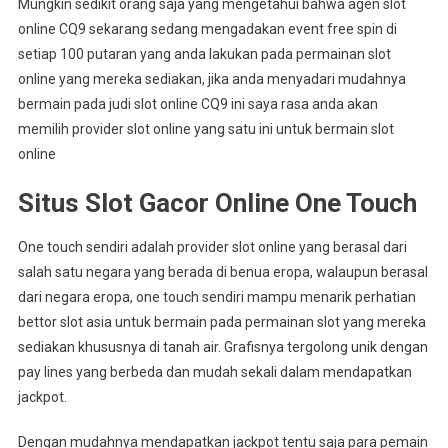
Mungkin sedikit orang saja yang mengetahui bahwa agen slot
online CQ9 sekarang sedang mengadakan event free spin di
setiap 100 putaran yang anda lakukan pada permainan slot
online yang mereka sediakan, jika anda menyadari mudahnya
bermain pada judi slot online CQ9 ini saya rasa anda akan
memilih provider slot online yang satu ini untuk bermain slot
online
Situs Slot Gacor Online One Touch
One touch sendiri adalah provider slot online yang berasal dari
salah satu negara yang berada di benua eropa, walaupun berasal
dari negara eropa, one touch sendiri mampu menarik perhatian
bettor slot asia untuk bermain pada permainan slot yang mereka
sediakan khususnya di tanah air. Grafisnya tergolong unik dengan
pay lines yang berbeda dan mudah sekali dalam mendapatkan
jackpot.
Dengan mudahnya mendapatkan jackpot tentu saja para pemain