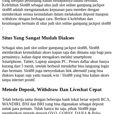
yang menjadi penunjang kalian kedapannya dalam bermain.
Kelebihan Slot88 sebagai situs judi slot online gampang jackpot
slot88 adalah mengutamakan kepuasan para member dengan
memberikan semua kemudahan dalam melakukan deposit maupun
withdraw dengan berbagai cara. Berikut 4 kelebihan dan
keuntungan bermain di situs judi slot online gampang jackpot slot88
:
Situs Yang Sangat Mudah Diakses
Sebagai situs judi slot online gampang jackpot slot88, Slot88
memberikan kemudahan akses kapan saja dan dimana saja bagi para
pemainnya. kalian dapat mengakses melalui smartphone
Smartphone, Tablet, Laptop ataupun PC. Proses daftar akun hanya
kurang dari 5 menit, setelah berhasil mendaftar bisa langsung login
dan bermain. Slot88 juga menyediakan link alternatif yang bisa
diakses kapan saja yaitu masuk.win / Slot88 yang bisa kalian akses
tanpa internet positif.
Metode Deposit, Withdraw Dan Livechat Cepat
Telah bekerja sama dengan beberapa bank lokal besar seperti BCA,
MANDIRI, BNI dan BRI yang bisa digunakan sebagai deposit
untuk para pemain. Tidak hanya itu saja, pihak Slot88 juga
memberikan metode deposit OVO, GOPAY, DANA & Pulsa