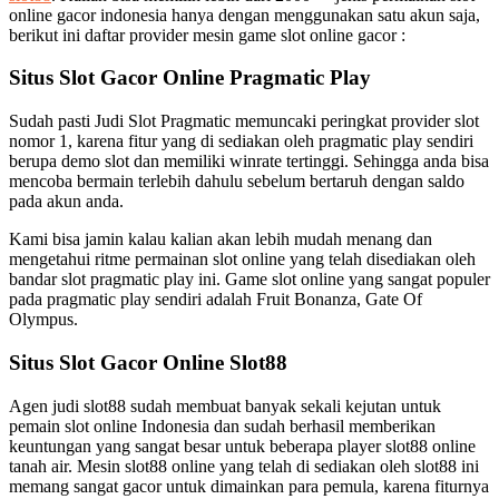
online gacor indonesia hanya dengan menggunakan satu akun saja,
berikut ini daftar provider mesin game slot online gacor :
Situs Slot Gacor Online Pragmatic Play
Sudah pasti Judi Slot Pragmatic memuncaki peringkat provider slot
nomor 1, karena fitur yang di sediakan oleh pragmatic play sendiri
berupa demo slot dan memiliki winrate tertinggi. Sehingga anda bisa
mencoba bermain terlebih dahulu sebelum bertaruh dengan saldo
pada akun anda.
Kami bisa jamin kalau kalian akan lebih mudah menang dan
mengetahui ritme permainan slot online yang telah disediakan oleh
bandar slot pragmatic play ini. Game slot online yang sangat populer
pada pragmatic play sendiri adalah Fruit Bonanza, Gate Of
Olympus.
Situs Slot Gacor Online Slot88
Agen judi slot88 sudah membuat banyak sekali kejutan untuk
pemain slot online Indonesia dan sudah berhasil memberikan
keuntungan yang sangat besar untuk beberapa player slot88 online
tanah air. Mesin slot88 online yang telah di sediakan oleh slot88 ini
memang sangat gacor untuk dimainkan para pemula, karena fiturnya