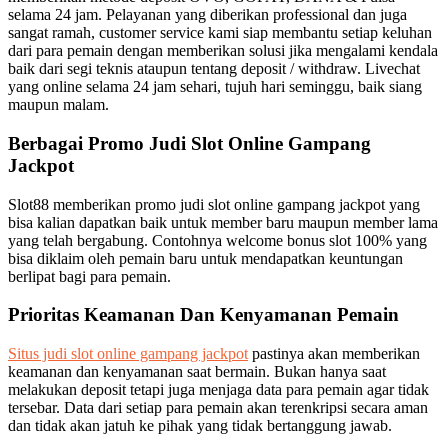
selama 24 jam. Pelayanan yang diberikan professional dan juga
sangat ramah, customer service kami siap membantu setiap keluhan
dari para pemain dengan memberikan solusi jika mengalami kendala
baik dari segi teknis ataupun tentang deposit / withdraw. Livechat
yang online selama 24 jam sehari, tujuh hari seminggu, baik siang
maupun malam.
Berbagai Promo Judi Slot Online Gampang
Jackpot
Slot88 memberikan promo judi slot online gampang jackpot yang
bisa kalian dapatkan baik untuk member baru maupun member lama
yang telah bergabung. Contohnya welcome bonus slot 100% yang
bisa diklaim oleh pemain baru untuk mendapatkan keuntungan
berlipat bagi para pemain.
Prioritas Keamanan Dan Kenyamanan Pemain
Situs judi slot online gampang jackpot
pastinya akan memberikan
keamanan dan kenyamanan saat bermain. Bukan hanya saat
melakukan deposit tetapi juga menjaga data para pemain agar tidak
tersebar. Data dari setiap para pemain akan terenkripsi secara aman
dan tidak akan jatuh ke pihak yang tidak bertanggung jawab.