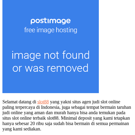
Selamat datang di
slot88
yang yakni situs agen judi slot online
paling terpercaya di Indonesia, juga sebagai tempat bermain taruhan
judi online yang aman dan murah hanya bisa anda temukan pada
situs slot online terbaik slot88. Minimal deposit yang kami tetapkan
hanya sebesar 20 ribu saja sudah bisa bermain di semua permainan
yang kami sediakan.