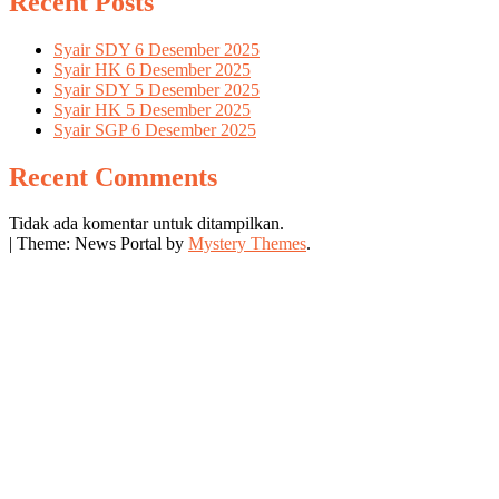
Recent Posts
Syair SDY 6 Desember 2025
Syair HK 6 Desember 2025
Syair SDY 5 Desember 2025
Syair HK 5 Desember 2025
Syair SGP 6 Desember 2025
Recent Comments
Tidak ada komentar untuk ditampilkan.
|
Theme: News Portal by
Mystery Themes
.