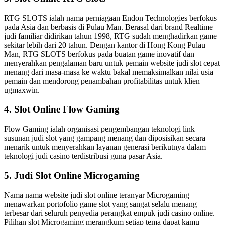
RTG SLOTS ialah nama perniagaan Endon Technologies berfokus
pada Asia dan berbasis di Pulau Man. Berasal dari brand Realtime
judi familiar didirikan tahun 1998, RTG sudah menghadirkan game
sekitar lebih dari 20 tahun. Dengan kantor di Hong Kong Pulau
Man, RTG SLOTS berfokus pada buatan game inovatif dan
menyerahkan pengalaman baru untuk pemain website judi slot cepat
menang dari masa-masa ke waktu bakal memaksimalkan nilai usia
pemain dan mendorong penambahan profitabilitas untuk klien
ugmaxwin.
4. Slot Online Flow Gaming
Flow Gaming ialah organisasi pengembangan teknologi link
susunan judi slot yang gampang menang dan diposisikan secara
menarik untuk menyerahkan layanan generasi berikutnya dalam
teknologi judi casino terdistribusi guna pasar Asia.
5. Judi Slot Online Microgaming
Nama nama website judi slot online teranyar Microgaming
menawarkan portofolio game slot yang sangat selalu menang
terbesar dari seluruh penyedia perangkat empuk judi casino online.
Pilihan slot Microgaming merangkum setiap tema dapat kamu