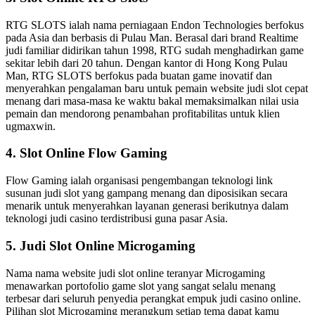
RTG SLOTS ialah nama perniagaan Endon Technologies berfokus
pada Asia dan berbasis di Pulau Man. Berasal dari brand Realtime
judi familiar didirikan tahun 1998, RTG sudah menghadirkan game
sekitar lebih dari 20 tahun. Dengan kantor di Hong Kong Pulau
Man, RTG SLOTS berfokus pada buatan game inovatif dan
menyerahkan pengalaman baru untuk pemain website judi slot cepat
menang dari masa-masa ke waktu bakal memaksimalkan nilai usia
pemain dan mendorong penambahan profitabilitas untuk klien
ugmaxwin.
4. Slot Online Flow Gaming
Flow Gaming ialah organisasi pengembangan teknologi link
susunan judi slot yang gampang menang dan diposisikan secara
menarik untuk menyerahkan layanan generasi berikutnya dalam
teknologi judi casino terdistribusi guna pasar Asia.
5. Judi Slot Online Microgaming
Nama nama website judi slot online teranyar Microgaming
menawarkan portofolio game slot yang sangat selalu menang
terbesar dari seluruh penyedia perangkat empuk judi casino online.
Pilihan slot Microgaming merangkum setiap tema dapat kamu