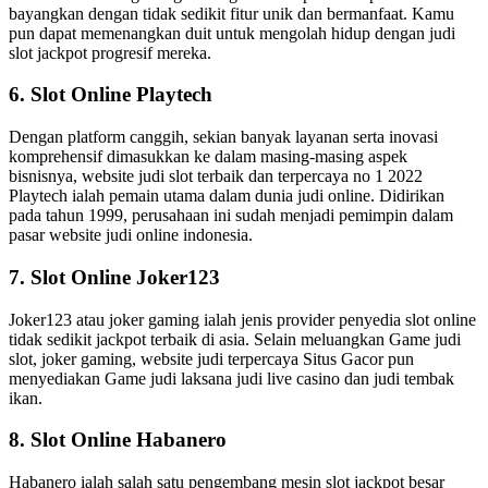
bayangkan dengan tidak sedikit fitur unik dan bermanfaat. Kamu
pun dapat memenangkan duit untuk mengolah hidup dengan judi
slot jackpot progresif mereka.
6. Slot Online Playtech
Dengan platform canggih, sekian banyak layanan serta inovasi
komprehensif dimasukkan ke dalam masing-masing aspek
bisnisnya, website judi slot terbaik dan terpercaya no 1 2022
Playtech ialah pemain utama dalam dunia judi online. Didirikan
pada tahun 1999, perusahaan ini sudah menjadi pemimpin dalam
pasar website judi online indonesia.
7. Slot Online Joker123
Joker123 atau joker gaming ialah jenis provider penyedia slot online
tidak sedikit jackpot terbaik di asia. Selain meluangkan Game judi
slot, joker gaming, website judi terpercaya Situs Gacor pun
menyediakan Game judi laksana judi live casino dan judi tembak
ikan.
8. Slot Online Habanero
Habanero ialah salah satu pengembang mesin slot jackpot besar