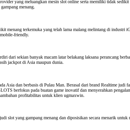
 provider yang meluangkan mesin slot online serta memiliki tidak sedik
lot gampang menang.
edikit menang terkemuka yang telah lama malang melintang di industri 
mobile-friendly.
erdiri dari sekian banyak macam latar belakang laksana perancang ber
sih jackpot di Asia maupun dunia.
Asia dan berbasis di Pulau Man. Berasal dari brand Realtime judi fa
LOTS berfokus pada buatan game inovatif dan menyerahkan pengalama
mbahan profitabilitas untuk klien ugmaxwin.
udi slot yang gampang menang dan diposisikan secara menarik untuk m