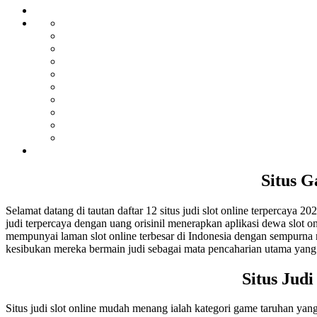
Situs G
Selamat datang di tautan daftar 12 situs judi slot online terpercay
judi terpercaya dengan uang orisinil menerapkan aplikasi dewa slot 
mempunyai laman slot online terbesar di Indonesia dengan sempurn
kesibukan mereka bermain judi sebagai mata pencaharian utama yang di
Situs Jud
Situs judi slot online mudah menang ialah kategori game taruhan 