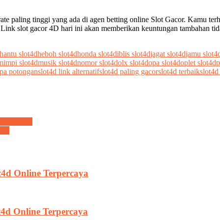
ate paling tinggi yang ada di agen betting online Slot Gacor. Kamu ter
tas. Link slot gacor 4D hari ini akan memberikan keuntungan tambahan
hantu slot4d
heboh slot4d
honda slot4d
iblis slot4d
jagat slot4d
jamu slot4
mimpi slot4d
musik slot4d
nomor slot4d
olx slot4d
opa slot4d
oplet slot4d
p
npa potongan
slot4d link alternatif
slot4d paling gacor
slot4d terbaik
slot4d
Terpercaya
aya
t4d Online Terpercaya
4d Online Terpercaya