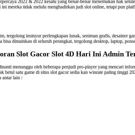
e terpercaya 2022 & 2022 kesatu yang benar-benar menemukan hak selul
Hari ini mereka tidak melulu menghadirkan judi slot online, tetapi pun 
 tim, tergolong insinyur perlengkapan lunak, seniman grafis, desainer
isa dimainkan di seluruh perangkat, tergolong desktop, laptop, ponsel
coran Slot Gacor Slot 4D Hari Ini Admin Te
nanti menunggu oleh beberapa penjudi pro-player yang mencari inform
k betul satu game di situs slot gacor sedia kan winrate paling tinggi 2
antar lain :