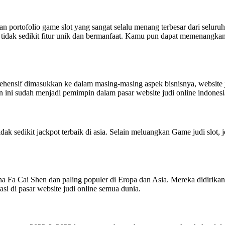
portofolio game slot yang sangat selalu menang terbesar dari seluruh 
ak sedikit fitur unik dan bermanfaat. Kamu pun dapat memenangkan du
hensif dimasukkan ke dalam masing-masing aspek bisnisnya, website ju
n ini sudah menjadi pemimpin dalam pasar website judi online indonesi
tidak sedikit jackpot terbaik di asia. Selain meluangkan Game judi slot
ana Fa Cai Shen dan paling populer di Eropa dan Asia. Mereka didiri
si di pasar website judi online semua dunia.