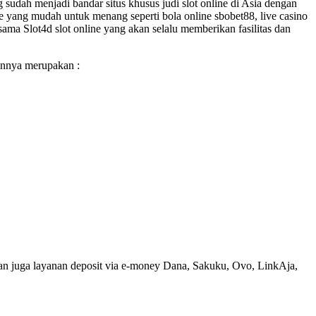
ng sudah menjadi bandar situs khusus judi slot online di Asia dengan
yang mudah untuk menang seperti bola online sbobet88, live casino
sama Slot4d slot online yang akan selalu memberikan fasilitas dan
ainnya merupakan :
el dan juga layanan deposit via e-money Dana, Sakuku, Ovo, LinkAja,