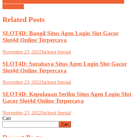
SLOT4D: Salatiga Situs Agen Login Slot Gacor Slot4d Online
Terpercaya
Related Posts
SLOT4D: Bangil Situs Agen Login Slot Gacor
Slot4d Online Terpercaya
November 23, 2022
Jackpot Spesial
SLOT4D: Surabaya Situs Agen Login Slot Gacor
Slot4d Online Terpercaya
November 23, 2022
Jackpot Spesial
SLOT4D: Kepulauan Seribu Situs Agen Login Slot
Gacor Slot4d Online Terpercaya
November 23, 2022
Jackpot Spesial
Cari
Cari