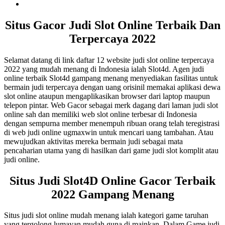
Situs Gacor Judi Slot Online Terbaik Dan
Terpercaya 2022
Selamat datang di link daftar 12 website judi slot online terpercaya
2022 yang mudah menang di Indonesia ialah Slot4d. Agen judi
online terbaik Slot4d gampang menang menyediakan fasilitas untuk
bermain judi terpercaya dengan uang orisinil memakai aplikasi dewa
slot online ataupun mengaplikasikan browser dari laptop maupun
telepon pintar. Web Gacor sebagai merk dagang dari laman judi slot
online sah dan memiliki web slot online terbesar di Indonesia
dengan sempurna member menempuh ribuan orang telah teregistrasi
di web judi online ugmaxwin untuk mencari uang tambahan. Atau
mewujudkan aktivitas mereka bermain judi sebagai mata
pencaharian utama yang di hasilkan dari game judi slot komplit atau
judi online.
Situs Judi Slot4D Online Gacor Terbaik
2022 Gampang Menang
Situs judi slot online mudah menang ialah kategori game taruhan
yang tergolong lumayan mudah guna di mainkan. Dalam Game judi