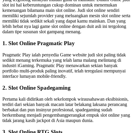
slot ini hal keberuntungan cukup dominan untuk menemukan
kemenangan bilamana main slot online. Judi slot online sendiri
memiliki sejumlah provider yang meluangkan mesin slot online serta
memiliki tidak sedikit sekali yang dapat kamu mainkan. Dan yang
lebih hebat nya lagi game slot online dengan duit asli ini tergolong
dalam tipe susunan slot gampang menang.
1. Slot Online Pragmatic Play
Pragmatic Play ialah penyedia Game website judi slot paling tidak
sedikit menang terkemuka yang telah lama malang melintang di
industri iGaming. Pragmatic Play menawarkan sekian banyak
portfolio multi-produk paling inovatif, telah teregulasi mempunyai
interface lumayan mobile-friendly.
2. Slot Online Spadegaming
Pertama kali didirikan oleh sekelompok wirausahawan eksibisionis,
terdiri dari sekian banyak macam latar belakang laksana perancang
berbakat dan pun insinyur profesional, spadegaming sudah
berkembang menjadi pengembangperangkat empuk slot online yang
tidak jarang kasih jackpot di Asia maupun dunia.
3. Slot Online RTG Slots