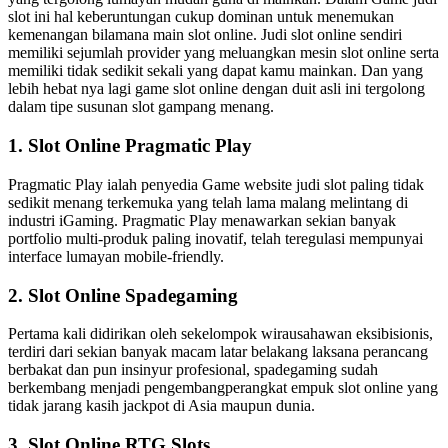
slot ini hal keberuntungan cukup dominan untuk menemukan
kemenangan bilamana main slot online. Judi slot online sendiri
memiliki sejumlah provider yang meluangkan mesin slot online serta
memiliki tidak sedikit sekali yang dapat kamu mainkan. Dan yang
lebih hebat nya lagi game slot online dengan duit asli ini tergolong
dalam tipe susunan slot gampang menang.
1. Slot Online Pragmatic Play
Pragmatic Play ialah penyedia Game website judi slot paling tidak
sedikit menang terkemuka yang telah lama malang melintang di
industri iGaming. Pragmatic Play menawarkan sekian banyak
portfolio multi-produk paling inovatif, telah teregulasi mempunyai
interface lumayan mobile-friendly.
2. Slot Online Spadegaming
Pertama kali didirikan oleh sekelompok wirausahawan eksibisionis,
terdiri dari sekian banyak macam latar belakang laksana perancang
berbakat dan pun insinyur profesional, spadegaming sudah
berkembang menjadi pengembangperangkat empuk slot online yang
tidak jarang kasih jackpot di Asia maupun dunia.
3. Slot Online RTG Slots