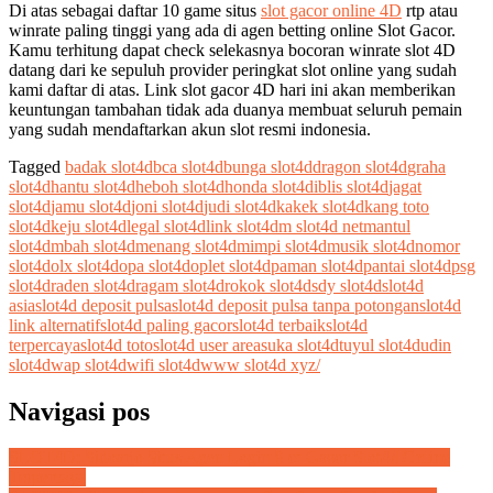
Di atas sebagai daftar 10 game situs
slot gacor online 4D
rtp atau
winrate paling tinggi yang ada di agen betting online Slot Gacor.
Kamu terhitung dapat check selekasnya bocoran winrate slot 4D
datang dari ke sepuluh provider peringkat slot online yang sudah
kami daftar di atas. Link slot gacor 4D hari ini akan memberikan
keuntungan tambahan tidak ada duanya membuat seluruh pemain
yang sudah mendaftarkan akun slot resmi indonesia.
Tagged
badak slot4d
bca slot4d
bunga slot4d
dragon slot4d
graha
slot4d
hantu slot4d
heboh slot4d
honda slot4d
iblis slot4d
jagat
slot4d
jamu slot4d
joni slot4d
judi slot4d
kakek slot4d
kang toto
slot4d
keju slot4d
legal slot4d
link slot4d
m slot4d net
mantul
slot4d
mbah slot4d
menang slot4d
mimpi slot4d
musik slot4d
nomor
slot4d
olx slot4d
opa slot4d
oplet slot4d
paman slot4d
pantai slot4d
psg
slot4d
raden slot4d
ragam slot4d
rokok slot4d
sdy slot4d
slot4d
asia
slot4d deposit pulsa
slot4d deposit pulsa tanpa potongan
slot4d
link alternatif
slot4d paling gacor
slot4d terbaik
slot4d
terpercaya
slot4d toto
slot4d user area
suka slot4d
tuyul slot4d
udin
slot4d
wap slot4d
wifi slot4d
www slot4d xyz/
Navigasi pos
SLOT4D: Sidoarjo Situs Agen Login Slot Gacor Slot4d Online
Terpercaya