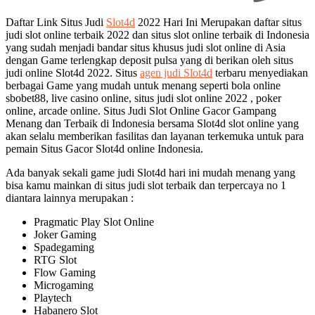
Daftar Link Situs Judi
Slot4d
2022 Hari Ini Merupakan daftar situs
judi slot online terbaik 2022 dan situs slot online terbaik di Indonesia
yang sudah menjadi bandar situs khusus judi slot online di Asia
dengan Game terlengkap deposit pulsa yang di berikan oleh situs
judi online Slot4d 2022. Situs
agen judi Slot4d
terbaru menyediakan
berbagai Game yang mudah untuk menang seperti bola online
sbobet88, live casino online, situs judi slot online 2022 , poker
online, arcade online. Situs Judi Slot Online Gacor Gampang
Menang dan Terbaik di Indonesia bersama Slot4d slot online yang
akan selalu memberikan fasilitas dan layanan terkemuka untuk para
pemain Situs Gacor Slot4d online Indonesia.
Ada banyak sekali game judi Slot4d hari ini mudah menang yang
bisa kamu mainkan di situs judi slot terbaik dan terpercaya no 1
diantara lainnya merupakan :
Pragmatic Play Slot Online
Joker Gaming
Spadegaming
RTG Slot
Flow Gaming
Microgaming
Playtech
Habanero Slot