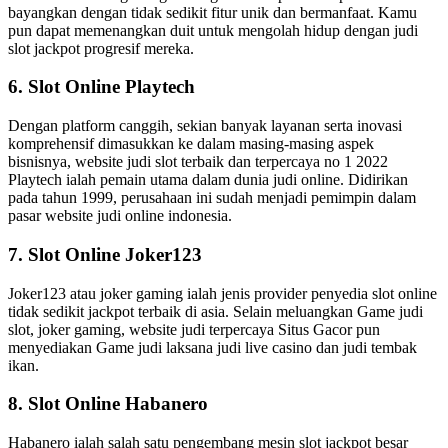
bayangkan dengan tidak sedikit fitur unik dan bermanfaat. Kamu
pun dapat memenangkan duit untuk mengolah hidup dengan judi
slot jackpot progresif mereka.
6. Slot Online Playtech
Dengan platform canggih, sekian banyak layanan serta inovasi
komprehensif dimasukkan ke dalam masing-masing aspek
bisnisnya, website judi slot terbaik dan terpercaya no 1 2022
Playtech ialah pemain utama dalam dunia judi online. Didirikan
pada tahun 1999, perusahaan ini sudah menjadi pemimpin dalam
pasar website judi online indonesia.
7. Slot Online Joker123
Joker123 atau joker gaming ialah jenis provider penyedia slot online
tidak sedikit jackpot terbaik di asia. Selain meluangkan Game judi
slot, joker gaming, website judi terpercaya Situs Gacor pun
menyediakan Game judi laksana judi live casino dan judi tembak
ikan.
8. Slot Online Habanero
Habanero ialah salah satu pengembang mesin slot jackpot besar