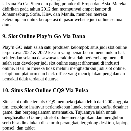
laksana Fa Cai Shen dan paling populer di Eropa dan Asia. Mereka
didirikan pada tahun 2012 dan mempunyai empat kantor di
Johannesburg, Sofia, Kiev, dan Manila, memberi mereka
keterampilan untuk beroperasi di pasar website judi online semua
dunia.
9. Slot Online Play’n Go Via Dana
Play’n GO ialah salah satu produsen kelompok situs judi slot online
terpercaya 2022 & 2022 kesatu yang benar-benar menemukan hak
seluler dan selama dasawarsa terakhir sudah berkembang menjadi
salah satu developer judi slot online sangat dihormati di industri
online. Hari ini mereka tidak melulu menghadirkan judi slot online,
tetapi pun platform dan back office yang menciptakan pengalaman
pemakai tidak terdapat duanya.
10. Situs Slot Online CQ9 Via Pulsa
Situs slot online terlaris CQ9 mempekerjakan lebih dari 200 anggota
tim, tergolong insinyur perlengkapan lunak, seniman grafis, desainer
game, dan berpengalaman matematika. Tujuannya ialah untuk
menghasilkan Game judi slot online menakjubkan dan menghibur
serta bisa dimainkan di seluruh perangkat, tergolong desktop, laptop,
ponsel, dan tablet.