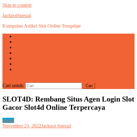
Skip to content
JackpotSpesial
Kumpulan Artikel Slot Online Terupdate
Home
Tips dan Trik Bermain Slot
Agen Slot
Togel Hongkong
Togel Singapura
Togel Sydney
Slot Deposit Pulsa
site mode button
Cari untuk:
SLOT4D: Rembang Situs Agen Login Slot
Gacor Slot4d Online Terpercaya
slot4d
November 23, 2022
Jackpot Spesial