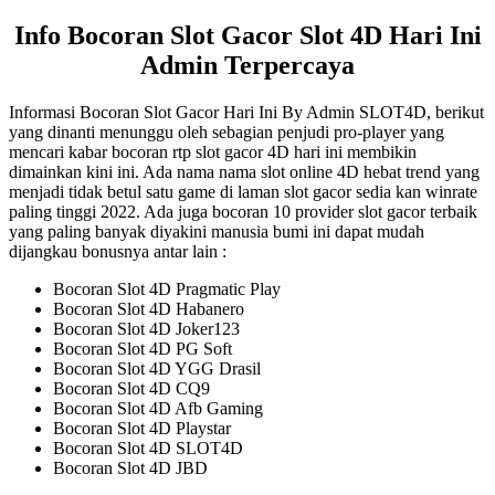
Info Bocoran Slot Gacor Slot 4D Hari Ini
Admin Terpercaya
Informasi Bocoran Slot Gacor Hari Ini By Admin SLOT4D, berikut
yang dinanti menunggu oleh sebagian penjudi pro-player yang
mencari kabar bocoran rtp slot gacor 4D hari ini membikin
dimainkan kini ini. Ada nama nama slot online 4D hebat trend yang
menjadi tidak betul satu game di laman slot gacor sedia kan winrate
paling tinggi 2022. Ada juga bocoran 10 provider slot gacor terbaik
yang paling banyak diyakini manusia bumi ini dapat mudah
dijangkau bonusnya antar lain :
Bocoran Slot 4D Pragmatic Play
Bocoran Slot 4D Habanero
Bocoran Slot 4D Joker123
Bocoran Slot 4D PG Soft
Bocoran Slot 4D YGG Drasil
Bocoran Slot 4D CQ9
Bocoran Slot 4D Afb Gaming
Bocoran Slot 4D Playstar
Bocoran Slot 4D SLOT4D
Bocoran Slot 4D JBD