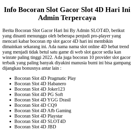
Info Bocoran Slot Gacor Slot 4D Hari Ini
Admin Terpercaya
Berita Bocoran Slot Gacor Hari Ini By Admin SLOT4D, berikut
yang dinanti menunggu oleh beberapa penjudi pro-player yang
mencari kabar bocoran rtp slot gacor 4D hari ini membikin
dimainkan sekarang ini. Ada nama nama slot online 4D hebat trend
yang menjadi tidak betul satu game di web slot gacor sedia kan
winrate paling tinggi 2022. Ada juga bocoran 10 provider slot gacor
terbaik yang paling banyak diyakini manusia bumi ini bisa gampang
dijangkau bonusnya antar lain :
Bocoran Slot 4D Pragmatic Play
Bocoran Slot 4D Habanero
Bocoran Slot 4D Joker123
Bocoran Slot 4D PG Soft
Bocoran Slot 4D YGG Drasil
Bocoran Slot 4D CQ9
Bocoran Slot 4D Afb Gaming
Bocoran Slot 4D Playstar
Bocoran Slot 4D SLOT4D
Bocoran Slot 4D JBD