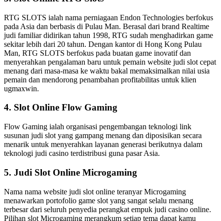
RTG SLOTS ialah nama perniagaan Endon Technologies berfokus
pada Asia dan berbasis di Pulau Man. Berasal dari brand Realtime
judi familiar didirikan tahun 1998, RTG sudah menghadirkan game
sekitar lebih dari 20 tahun. Dengan kantor di Hong Kong Pulau
Man, RTG SLOTS berfokus pada buatan game inovatif dan
menyerahkan pengalaman baru untuk pemain website judi slot cepat
menang dari masa-masa ke waktu bakal memaksimalkan nilai usia
pemain dan mendorong penambahan profitabilitas untuk klien
ugmaxwin.
4. Slot Online Flow Gaming
Flow Gaming ialah organisasi pengembangan teknologi link
susunan judi slot yang gampang menang dan diposisikan secara
menarik untuk menyerahkan layanan generasi berikutnya dalam
teknologi judi casino terdistribusi guna pasar Asia.
5. Judi Slot Online Microgaming
Nama nama website judi slot online teranyar Microgaming
menawarkan portofolio game slot yang sangat selalu menang
terbesar dari seluruh penyedia perangkat empuk judi casino online.
Pilihan slot Microgaming merangkum setiap tema dapat kamu