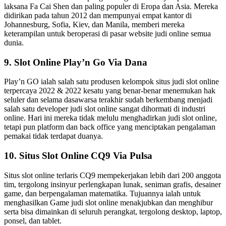
laksana Fa Cai Shen dan paling populer di Eropa dan Asia. Mereka
didirikan pada tahun 2012 dan mempunyai empat kantor di
Johannesburg, Sofia, Kiev, dan Manila, memberi mereka
keterampilan untuk beroperasi di pasar website judi online semua
dunia.
9. Slot Online Play’n Go Via Dana
Play’n GO ialah salah satu produsen kelompok situs judi slot online
terpercaya 2022 & 2022 kesatu yang benar-benar menemukan hak
seluler dan selama dasawarsa terakhir sudah berkembang menjadi
salah satu developer judi slot online sangat dihormati di industri
online. Hari ini mereka tidak melulu menghadirkan judi slot online,
tetapi pun platform dan back office yang menciptakan pengalaman
pemakai tidak terdapat duanya.
10. Situs Slot Online CQ9 Via Pulsa
Situs slot online terlaris CQ9 mempekerjakan lebih dari 200 anggota
tim, tergolong insinyur perlengkapan lunak, seniman grafis, desainer
game, dan berpengalaman matematika. Tujuannya ialah untuk
menghasilkan Game judi slot online menakjubkan dan menghibur
serta bisa dimainkan di seluruh perangkat, tergolong desktop, laptop,
ponsel, dan tablet.