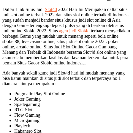
Daftar Link Situs Judi
Slot4d
2022 Hari Ini Merupakan daftar situs
judi slot online terbaik 2022 dan situs slot online terbaik di Indonesia
yang sudah menjadi bandar situs khusus judi slot online di Asia
dengan Game terlengkap deposit pulsa yang di berikan oleh situs
judi online Slot4d 2022. Situs
agen judi Slot4d
terbaru menyediakan
berbagai Game yang mudah untuk menang seperti bola online
sbobet88, live casino online, situs judi slot online 2022 , poker
online, arcade online. Situs Judi Slot Online Gacor Gampang
Menang dan Terbaik di Indonesia bersama Slot4d slot online yang
akan selalu memberikan fasilitas dan layanan terkemuka untuk para
pemain Situs Gacor Slot4d online Indonesia.
Ada banyak sekali game judi Slot4d hari ini mudah menang yang
bisa kamu mainkan di situs judi slot terbaik dan terpercaya no 1
diantara lainnya merupakan :
Pragmatic Play Slot Online
Joker Gaming
Spadegaming
RTG Slot
Flow Gaming
Microgaming
Playtech
Habanero Slot