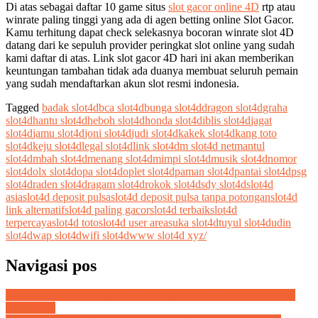
Di atas sebagai daftar 10 game situs
slot gacor online 4D
rtp atau
winrate paling tinggi yang ada di agen betting online Slot Gacor.
Kamu terhitung dapat check selekasnya bocoran winrate slot 4D
datang dari ke sepuluh provider peringkat slot online yang sudah
kami daftar di atas. Link slot gacor 4D hari ini akan memberikan
keuntungan tambahan tidak ada duanya membuat seluruh pemain
yang sudah mendaftarkan akun slot resmi indonesia.
Tagged
badak slot4d
bca slot4d
bunga slot4d
dragon slot4d
graha
slot4d
hantu slot4d
heboh slot4d
honda slot4d
iblis slot4d
jagat
slot4d
jamu slot4d
joni slot4d
judi slot4d
kakek slot4d
kang toto
slot4d
keju slot4d
legal slot4d
link slot4d
m slot4d net
mantul
slot4d
mbah slot4d
menang slot4d
mimpi slot4d
musik slot4d
nomor
slot4d
olx slot4d
opa slot4d
oplet slot4d
paman slot4d
pantai slot4d
psg
slot4d
raden slot4d
ragam slot4d
rokok slot4d
sdy slot4d
slot4d
asia
slot4d deposit pulsa
slot4d deposit pulsa tanpa potongan
slot4d
link alternatif
slot4d paling gacor
slot4d terbaik
slot4d
terpercaya
slot4d toto
slot4d user area
suka slot4d
tuyul slot4d
udin
slot4d
wap slot4d
wifi slot4d
www slot4d xyz/
Navigasi pos
SLOT4D: Kanigoro Situs Agen Login Slot Gacor Slot4d Online
Terpercaya