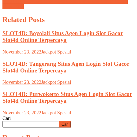
SLOT4D: Pemalang Situs Agen Login Slot Gacor Slot4d Online
Terpercaya
Related Posts
SLOT4D: Boyolali Situs Agen Login Slot Gacor
Slot4d Online Terpercaya
November 23, 2022
Jackpot Spesial
SLOT4D: Tangerang Situs Agen Login Slot Gacor
Slot4d Online Terpercaya
November 23, 2022
Jackpot Spesial
SLOT4D: Purwokerto Situs Agen Login Slot Gacor
Slot4d Online Terpercaya
November 23, 2022
Jackpot Spesial
Cari
Cari