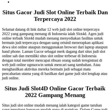
Situs Gacor Judi Slot Online Terbaik Dan
Terpercaya 2022
Selamat datang di link daftar 12 web judi slot online terpercaya
2022 yang gampang menang di Indonesia ialah Slot4d. Agen judi
online terbaik Slot4d mudah menang menyediakan fasilitas untuk
bermain judi terpercaya dengan uang orisinil menerapkan aplikasi
dewa slot online ataupun menggunakan browser dari laptop ataupun
hand phone. Laman Gacor sebagai merk dagang dari situs judi slot
online sah dan memiliki situs slot online terbesar di Indonesia
dengan total member mencapai ribuan orang sudah teregistrasi di
web judi online ugmaxwin untuk mencari uang tambahan. Atau
menghasilkan aktivitas mereka bermain judi sebagai mata
pencaharian utama yang di hasilkan dari game judi slot lengkap atau
judi online.
Situs Judi Slot4D Online Gacor Terbaik
2022 Gampang Menang
Situs judi slot online mudah menang ialah kategori game taruhan
yang tergolong lumayan mudah guna di mainkan. Dalam Game judi