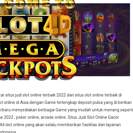
 situs judi slot online terbaik 2022 dan situs slot online terbaik di
ot online di Asia dengan Game terlengkap deposit pulsa yang di berikan
erbaru menyediakan berbagai Game yang mudah untuk menang sepert
ine 2022 , poker online, arcade online. Situs Judi Slot Online Gacor
 slot online yang akan selalu memberikan fasilitas dan layanan
ndonesia.