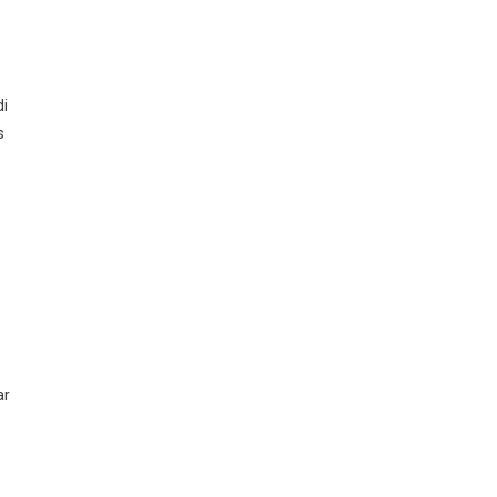
di
s
ar