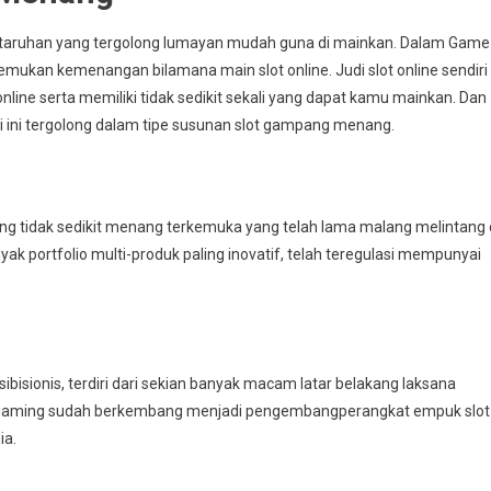
me taruhan yang tergolong lumayan mudah guna di mainkan. Dalam Game
emukan kemenangan bilamana main slot online. Judi slot online sendiri
line serta memiliki tidak sedikit sekali yang dapat kamu mainkan. Dan
sli ini tergolong dalam tipe susunan slot gampang menang.
ling tidak sedikit menang terkemuka yang telah lama malang melintang 
ak portfolio multi-produk paling inovatif, telah teregulasi mempunyai
bisionis, terdiri dari sekian banyak macam latar belakang laksana
adegaming sudah berkembang menjadi pengembangperangkat empuk slot
ia.