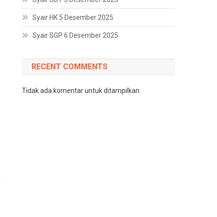
Syair HK 5 Desember 2025
Syair SGP 6 Desember 2025
RECENT COMMENTS
Tidak ada komentar untuk ditampilkan.
i