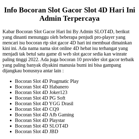
Info Bocoran Slot Gacor Slot 4D Hari Ini
Admin Terpercaya
Kabar Bocoran Slot Gacor Hari Ini By Admin SLOT4D, berikut
yang dinanti menunggu oleh beberapa penjudi pro-player yang
mencari isu bocoran rtp slot gacor 4D hari ini membuat dimainkan
kini ini. Ada nama nama slot online 4D hebat isu terhangat yang
menjadi tak betul satu game di web slot gacor sedia kan winrate
paling tinggi 2022. Ada juga bocoran 10 provider slot gacor terbaik
yang paling banyak diyakini manusia bumi ini bisa gampang
dijangkau bonusnya antar lain :
Bocoran Slot 4D Pragmatic Play
Bocoran Slot 4D Habanero
Bocoran Slot 4D Joker123
Bocoran Slot 4D PG Soft
Bocoran Slot 4D YGG Drasil
Bocoran Slot 4D CQ9
Bocoran Slot 4D Afb Gaming
Bocoran Slot 4D Playstar
Bocoran Slot 4D SLOT4D
Bocoran Slot 4D JBD