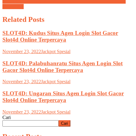
SLOT4D: Cikarang Situs Agen Login Slot Gacor Slot4d Online
Terpercaya
Related Posts
SLOT4D: Kudus Situs Agen Login Slot Gacor
Slot4d Online Terpercaya
November 23, 2022
Jackpot Spesial
SLOT4D: Palabuhanratu Situs Agen Login Slot
Gacor Slot4d Online Terpercaya
November 23, 2022
Jackpot Spesial
SLOT4D: Ungaran Situs Agen Login Slot Gacor
Slot4d Online Terpercaya
November 23, 2022
Jackpot Spesial
Cari
Cari