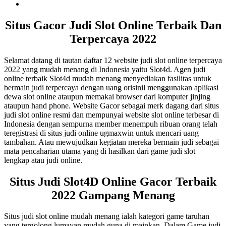
Situs Gacor Judi Slot Online Terbaik Dan
Terpercaya 2022
Selamat datang di tautan daftar 12 website judi slot online terpercaya
2022 yang mudah menang di Indonesia yaitu Slot4d. Agen judi
online terbaik Slot4d mudah menang menyediakan fasilitas untuk
bermain judi terpercaya dengan uang orisinil menggunakan aplikasi
dewa slot online ataupun memakai browser dari komputer jinjing
ataupun hand phone. Website Gacor sebagai merk dagang dari situs
judi slot online resmi dan mempunyai website slot online terbesar di
Indonesia dengan sempurna member menempuh ribuan orang telah
teregistrasi di situs judi online ugmaxwin untuk mencari uang
tambahan. Atau mewujudkan kegiatan mereka bermain judi sebagai
mata pencaharian utama yang di hasilkan dari game judi slot
lengkap atau judi online.
Situs Judi Slot4D Online Gacor Terbaik
2022 Gampang Menang
Situs judi slot online mudah menang ialah kategori game taruhan
yang tergolong lumayan mudah guna di mainkan. Dalam Game judi