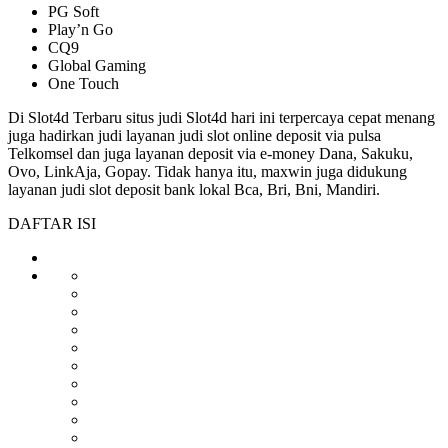
PG Soft
Play’n Go
CQ9
Global Gaming
One Touch
Di Slot4d Terbaru situs judi Slot4d hari ini terpercaya cepat menang
juga hadirkan judi layanan judi slot online deposit via pulsa
Telkomsel dan juga layanan deposit via e-money Dana, Sakuku,
Ovo, LinkAja, Gopay. Tidak hanya itu, maxwin juga didukung
layanan judi slot deposit bank lokal Bca, Bri, Bni, Mandiri.
DAFTAR ISI