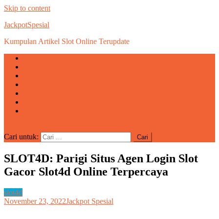
Skip to content
JackpotSpesial
Kumpulan Artikel Slot Online Terupdate
Home
Tips dan Trik Bermain Slot
Agen Slot
Togel Hongkong
Togel Singapura
Togel Sydney
Slot Deposit Pulsa
site mode button
Cari untuk:
SLOT4D: Parigi Situs Agen Login Slot
Gacor Slot4d Online Terpercaya
slot4d
November 23, 2022
Jackpot Spesial