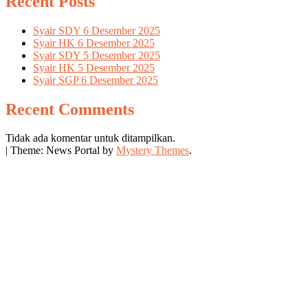
Recent Posts
Syair SDY 6 Desember 2025
Syair HK 6 Desember 2025
Syair SDY 5 Desember 2025
Syair HK 5 Desember 2025
Syair SGP 6 Desember 2025
Recent Comments
Tidak ada komentar untuk ditampilkan.
|
Theme: News Portal by
Mystery Themes
.