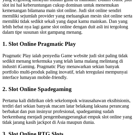
slot ini hal keberuntungan cukup dominan untuk menemukan
kemenangan bilamana main slot online. Judi slot online sendiri
memiliki sejumlah provider yang meluangkan mesin slot online serta
memiliki tidak sedikit sekali yang dapat kamu mainkan. Dan yang
lebih hebat nya lagi game slot online dengan duit asli ini tergolong
dalam tipe susunan slot gampang menang.
1. Slot Online Pragmatic Play
Pragmatic Play ialah penyedia Game website judi slot paling tidak
sedikit menang terkemuka yang telah lama malang melintang di
industri iGaming. Pragmatic Play menawarkan sekian banyak
portfolio multi-produk paling inovatif, telah teregulasi mempunyai
interface lumayan mobile-friendly.
2. Slot Online Spadegaming
Pertama kali didirikan oleh sekelompok wirausahawan eksibisionis,
terdiri dari sekian banyak macam latar belakang laksana perancang
berbakat dan pun insinyur profesional, spadegaming sudah
berkembang menjadi pengembangperangkat empuk slot online yang
tidak jarang kasih jackpot di Asia maupun dunia.
3. Slot Online RTG Slots