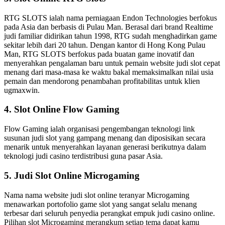
RTG SLOTS ialah nama perniagaan Endon Technologies berfokus
pada Asia dan berbasis di Pulau Man. Berasal dari brand Realtime
judi familiar didirikan tahun 1998, RTG sudah menghadirkan game
sekitar lebih dari 20 tahun. Dengan kantor di Hong Kong Pulau
Man, RTG SLOTS berfokus pada buatan game inovatif dan
menyerahkan pengalaman baru untuk pemain website judi slot cepat
menang dari masa-masa ke waktu bakal memaksimalkan nilai usia
pemain dan mendorong penambahan profitabilitas untuk klien
ugmaxwin.
4. Slot Online Flow Gaming
Flow Gaming ialah organisasi pengembangan teknologi link
susunan judi slot yang gampang menang dan diposisikan secara
menarik untuk menyerahkan layanan generasi berikutnya dalam
teknologi judi casino terdistribusi guna pasar Asia.
5. Judi Slot Online Microgaming
Nama nama website judi slot online teranyar Microgaming
menawarkan portofolio game slot yang sangat selalu menang
terbesar dari seluruh penyedia perangkat empuk judi casino online.
Pilihan slot Microgaming merangkum setiap tema dapat kamu