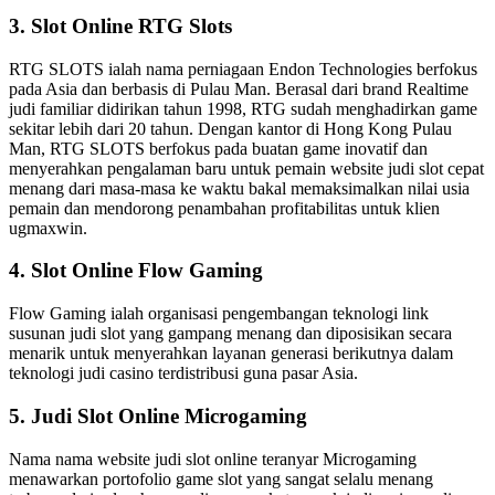
3. Slot Online RTG Slots
RTG SLOTS ialah nama perniagaan Endon Technologies berfokus
pada Asia dan berbasis di Pulau Man. Berasal dari brand Realtime
judi familiar didirikan tahun 1998, RTG sudah menghadirkan game
sekitar lebih dari 20 tahun. Dengan kantor di Hong Kong Pulau
Man, RTG SLOTS berfokus pada buatan game inovatif dan
menyerahkan pengalaman baru untuk pemain website judi slot cepat
menang dari masa-masa ke waktu bakal memaksimalkan nilai usia
pemain dan mendorong penambahan profitabilitas untuk klien
ugmaxwin.
4. Slot Online Flow Gaming
Flow Gaming ialah organisasi pengembangan teknologi link
susunan judi slot yang gampang menang dan diposisikan secara
menarik untuk menyerahkan layanan generasi berikutnya dalam
teknologi judi casino terdistribusi guna pasar Asia.
5. Judi Slot Online Microgaming
Nama nama website judi slot online teranyar Microgaming
menawarkan portofolio game slot yang sangat selalu menang