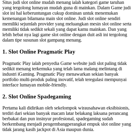
Situs judi slot online mudah menang ialah kategori game taruhan
yang tergolong lumayan mudah guna di mainkan. Dalam Game judi
slot ini hal keberuntungan cukup dominan untuk menemukan
kemenangan bilamana main slot online. Judi slot online sendiri
memiliki sejumlah provider yang meluangkan mesin slot online serta
memiliki tidak sedikit sekali yang dapat kamu mainkan. Dan yang
lebih hebat nya lagi game slot online dengan duit asli ini tergolong
dalam tipe susunan slot gampang menang.
1. Slot Online Pragmatic Play
Pragmatic Play ialah penyedia Game website judi slot paling tidak
sedikit menang terkemuka yang telah lama malang melintang di
industri iGaming. Pragmatic Play menawarkan sekian banyak
portfolio multi-produk paling inovatif, telah teregulasi mempunyai
interface lumayan mobile-friendly.
2. Slot Online Spadegaming
Pertama kali didirikan oleh sekelompok wirausahawan eksibisionis,
terdiri dari sekian banyak macam latar belakang laksana perancang
berbakat dan pun insinyur profesional, spadegaming sudah
berkembang menjadi pengembangperangkat empuk slot online yang
tidak jarang kasih jackpot di Asia maupun dunia.