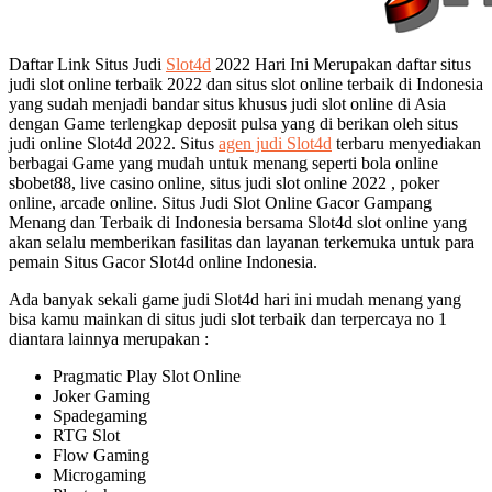
Daftar Link Situs Judi
Slot4d
2022 Hari Ini Merupakan daftar situs
judi slot online terbaik 2022 dan situs slot online terbaik di Indonesia
yang sudah menjadi bandar situs khusus judi slot online di Asia
dengan Game terlengkap deposit pulsa yang di berikan oleh situs
judi online Slot4d 2022. Situs
agen judi Slot4d
terbaru menyediakan
berbagai Game yang mudah untuk menang seperti bola online
sbobet88, live casino online, situs judi slot online 2022 , poker
online, arcade online. Situs Judi Slot Online Gacor Gampang
Menang dan Terbaik di Indonesia bersama Slot4d slot online yang
akan selalu memberikan fasilitas dan layanan terkemuka untuk para
pemain Situs Gacor Slot4d online Indonesia.
Ada banyak sekali game judi Slot4d hari ini mudah menang yang
bisa kamu mainkan di situs judi slot terbaik dan terpercaya no 1
diantara lainnya merupakan :
Pragmatic Play Slot Online
Joker Gaming
Spadegaming
RTG Slot
Flow Gaming
Microgaming