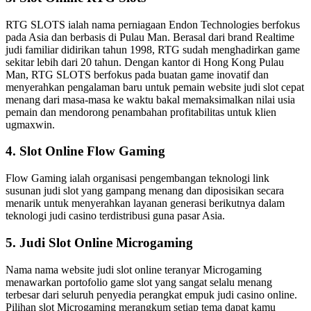
RTG SLOTS ialah nama perniagaan Endon Technologies berfokus
pada Asia dan berbasis di Pulau Man. Berasal dari brand Realtime
judi familiar didirikan tahun 1998, RTG sudah menghadirkan game
sekitar lebih dari 20 tahun. Dengan kantor di Hong Kong Pulau
Man, RTG SLOTS berfokus pada buatan game inovatif dan
menyerahkan pengalaman baru untuk pemain website judi slot cepat
menang dari masa-masa ke waktu bakal memaksimalkan nilai usia
pemain dan mendorong penambahan profitabilitas untuk klien
ugmaxwin.
4. Slot Online Flow Gaming
Flow Gaming ialah organisasi pengembangan teknologi link
susunan judi slot yang gampang menang dan diposisikan secara
menarik untuk menyerahkan layanan generasi berikutnya dalam
teknologi judi casino terdistribusi guna pasar Asia.
5. Judi Slot Online Microgaming
Nama nama website judi slot online teranyar Microgaming
menawarkan portofolio game slot yang sangat selalu menang
terbesar dari seluruh penyedia perangkat empuk judi casino online.
Pilihan slot Microgaming merangkum setiap tema dapat kamu