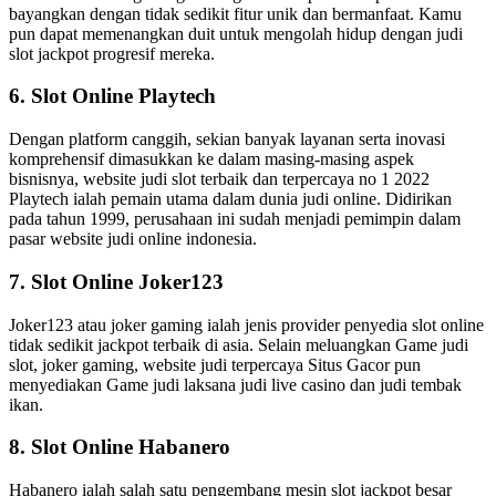
bayangkan dengan tidak sedikit fitur unik dan bermanfaat. Kamu
pun dapat memenangkan duit untuk mengolah hidup dengan judi
slot jackpot progresif mereka.
6. Slot Online Playtech
Dengan platform canggih, sekian banyak layanan serta inovasi
komprehensif dimasukkan ke dalam masing-masing aspek
bisnisnya, website judi slot terbaik dan terpercaya no 1 2022
Playtech ialah pemain utama dalam dunia judi online. Didirikan
pada tahun 1999, perusahaan ini sudah menjadi pemimpin dalam
pasar website judi online indonesia.
7. Slot Online Joker123
Joker123 atau joker gaming ialah jenis provider penyedia slot online
tidak sedikit jackpot terbaik di asia. Selain meluangkan Game judi
slot, joker gaming, website judi terpercaya Situs Gacor pun
menyediakan Game judi laksana judi live casino dan judi tembak
ikan.
8. Slot Online Habanero
Habanero ialah salah satu pengembang mesin slot jackpot besar