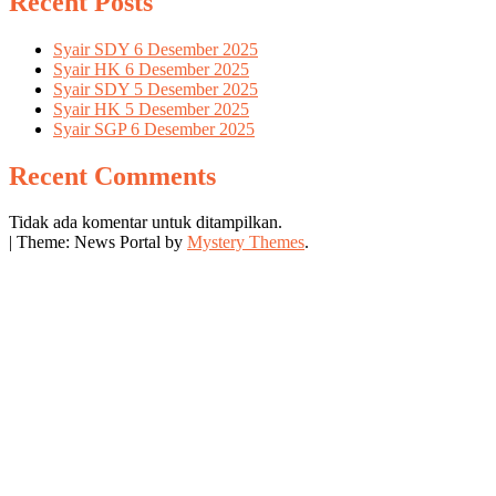
Recent Posts
Syair SDY 6 Desember 2025
Syair HK 6 Desember 2025
Syair SDY 5 Desember 2025
Syair HK 5 Desember 2025
Syair SGP 6 Desember 2025
Recent Comments
Tidak ada komentar untuk ditampilkan.
|
Theme: News Portal by
Mystery Themes
.