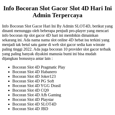
Info Bocoran Slot Gacor Slot 4D Hari Ini
Admin Terpercaya
Info Bocoran Slot Gacor Hari Ini By Admin SLOT4D, berikut yang
dinanti menunggu oleh beberapa penjudi pro-player yang mencari
info bocoran rtp slot gacor 4D hari ini membikin dimainkan
sekarang ini. Ada nama nama slot online 4D hebat isu terkini yang
menjadi tak betul satu game di web slot gacor sedia kan winrate
paling tinggi 2022. Ada juga bocoran 10 provider slot gacor terbaik
yang paling banyak diyakini manusia bumi ini bisa mudah
dijangkau bonusnya antar lain :
Bocoran Slot 4D Pragmatic Play
Bocoran Slot 4D Habanero
Bocoran Slot 4D Joker123
Bocoran Slot 4D PG Soft
Bocoran Slot 4D YGG Drasil
Bocoran Slot 4D CQ9
Bocoran Slot 4D Afb Gaming
Bocoran Slot 4D Playstar
Bocoran Slot 4D SLOT4D
Bocoran Slot 4D JBD