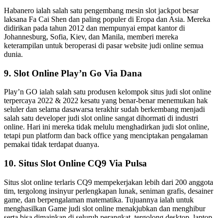
Habanero ialah salah satu pengembang mesin slot jackpot besar
laksana Fa Cai Shen dan paling populer di Eropa dan Asia. Mereka
didirikan pada tahun 2012 dan mempunyai empat kantor di
Johannesburg, Sofia, Kiev, dan Manila, memberi mereka
keterampilan untuk beroperasi di pasar website judi online semua
dunia.
9. Slot Online Play’n Go Via Dana
Play’n GO ialah salah satu produsen kelompok situs judi slot online
terpercaya 2022 & 2022 kesatu yang benar-benar menemukan hak
seluler dan selama dasawarsa terakhir sudah berkembang menjadi
salah satu developer judi slot online sangat dihormati di industri
online. Hari ini mereka tidak melulu menghadirkan judi slot online,
tetapi pun platform dan back office yang menciptakan pengalaman
pemakai tidak terdapat duanya.
10. Situs Slot Online CQ9 Via Pulsa
Situs slot online terlaris CQ9 mempekerjakan lebih dari 200 anggota
tim, tergolong insinyur perlengkapan lunak, seniman grafis, desainer
game, dan berpengalaman matematika. Tujuannya ialah untuk
menghasilkan Game judi slot online menakjubkan dan menghibur
serta bisa dimainkan di seluruh perangkat, tergolong desktop, laptop,