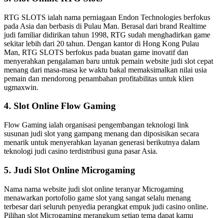
RTG SLOTS ialah nama perniagaan Endon Technologies berfokus
pada Asia dan berbasis di Pulau Man. Berasal dari brand Realtime
judi familiar didirikan tahun 1998, RTG sudah menghadirkan game
sekitar lebih dari 20 tahun. Dengan kantor di Hong Kong Pulau
Man, RTG SLOTS berfokus pada buatan game inovatif dan
menyerahkan pengalaman baru untuk pemain website judi slot cepat
menang dari masa-masa ke waktu bakal memaksimalkan nilai usia
pemain dan mendorong penambahan profitabilitas untuk klien
ugmaxwin.
4. Slot Online Flow Gaming
Flow Gaming ialah organisasi pengembangan teknologi link
susunan judi slot yang gampang menang dan diposisikan secara
menarik untuk menyerahkan layanan generasi berikutnya dalam
teknologi judi casino terdistribusi guna pasar Asia.
5. Judi Slot Online Microgaming
Nama nama website judi slot online teranyar Microgaming
menawarkan portofolio game slot yang sangat selalu menang
terbesar dari seluruh penyedia perangkat empuk judi casino online.
Pilihan slot Microgaming merangkum setiap tema dapat kamu