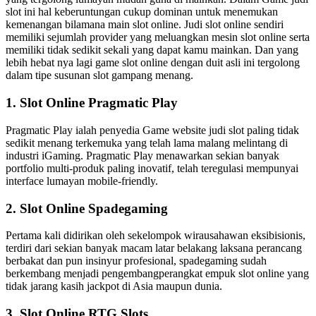
slot ini hal keberuntungan cukup dominan untuk menemukan
kemenangan bilamana main slot online. Judi slot online sendiri
memiliki sejumlah provider yang meluangkan mesin slot online serta
memiliki tidak sedikit sekali yang dapat kamu mainkan. Dan yang
lebih hebat nya lagi game slot online dengan duit asli ini tergolong
dalam tipe susunan slot gampang menang.
1. Slot Online Pragmatic Play
Pragmatic Play ialah penyedia Game website judi slot paling tidak
sedikit menang terkemuka yang telah lama malang melintang di
industri iGaming. Pragmatic Play menawarkan sekian banyak
portfolio multi-produk paling inovatif, telah teregulasi mempunyai
interface lumayan mobile-friendly.
2. Slot Online Spadegaming
Pertama kali didirikan oleh sekelompok wirausahawan eksibisionis,
terdiri dari sekian banyak macam latar belakang laksana perancang
berbakat dan pun insinyur profesional, spadegaming sudah
berkembang menjadi pengembangperangkat empuk slot online yang
tidak jarang kasih jackpot di Asia maupun dunia.
3. Slot Online RTG Slots