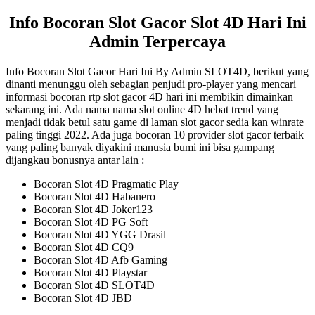
Info Bocoran Slot Gacor Slot 4D Hari Ini
Admin Terpercaya
Info Bocoran Slot Gacor Hari Ini By Admin SLOT4D, berikut yang
dinanti menunggu oleh sebagian penjudi pro-player yang mencari
informasi bocoran rtp slot gacor 4D hari ini membikin dimainkan
sekarang ini. Ada nama nama slot online 4D hebat trend yang
menjadi tidak betul satu game di laman slot gacor sedia kan winrate
paling tinggi 2022. Ada juga bocoran 10 provider slot gacor terbaik
yang paling banyak diyakini manusia bumi ini bisa gampang
dijangkau bonusnya antar lain :
Bocoran Slot 4D Pragmatic Play
Bocoran Slot 4D Habanero
Bocoran Slot 4D Joker123
Bocoran Slot 4D PG Soft
Bocoran Slot 4D YGG Drasil
Bocoran Slot 4D CQ9
Bocoran Slot 4D Afb Gaming
Bocoran Slot 4D Playstar
Bocoran Slot 4D SLOT4D
Bocoran Slot 4D JBD