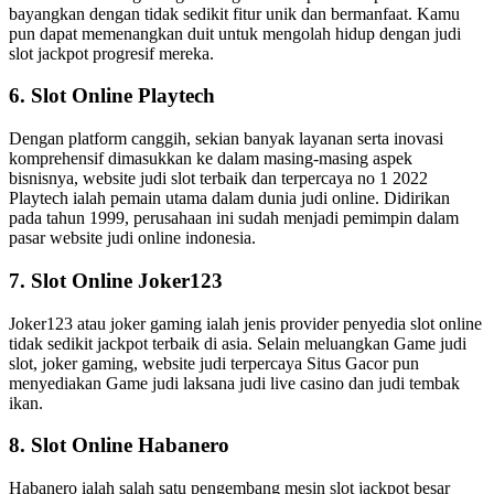
bayangkan dengan tidak sedikit fitur unik dan bermanfaat. Kamu
pun dapat memenangkan duit untuk mengolah hidup dengan judi
slot jackpot progresif mereka.
6. Slot Online Playtech
Dengan platform canggih, sekian banyak layanan serta inovasi
komprehensif dimasukkan ke dalam masing-masing aspek
bisnisnya, website judi slot terbaik dan terpercaya no 1 2022
Playtech ialah pemain utama dalam dunia judi online. Didirikan
pada tahun 1999, perusahaan ini sudah menjadi pemimpin dalam
pasar website judi online indonesia.
7. Slot Online Joker123
Joker123 atau joker gaming ialah jenis provider penyedia slot online
tidak sedikit jackpot terbaik di asia. Selain meluangkan Game judi
slot, joker gaming, website judi terpercaya Situs Gacor pun
menyediakan Game judi laksana judi live casino dan judi tembak
ikan.
8. Slot Online Habanero
Habanero ialah salah satu pengembang mesin slot jackpot besar