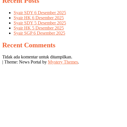
Recent Posts
Syair SDY 6 Desember 2025
Syair HK 6 Desember 2025
Syair SDY 5 Desember 2025
Syair HK 5 Desember 2025
Syair SGP 6 Desember 2025
Recent Comments
Tidak ada komentar untuk ditampilkan.
|
Theme: News Portal by
Mystery Themes
.