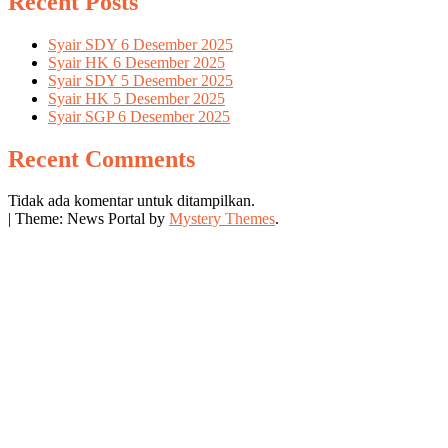
Recent Posts
Syair SDY 6 Desember 2025
Syair HK 6 Desember 2025
Syair SDY 5 Desember 2025
Syair HK 5 Desember 2025
Syair SGP 6 Desember 2025
Recent Comments
Tidak ada komentar untuk ditampilkan.
|
Theme: News Portal by
Mystery Themes
.