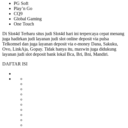
PG Soft
Play’n Go
CQ9
Global Gaming
One Touch
Di Slot4d Terbaru situs judi Slot4d hari ini terpercaya cepat menang
juga hadirkan judi layanan judi slot online deposit via pulsa
Telkomsel dan juga layanan deposit via e-money Dana, Sakuku,
Ovo, LinkAja, Gopay. Tidak hanya itu, maxwin juga didukung
layanan judi slot deposit bank lokal Bca, Bri, Bni, Mandiri.
DAFTAR ISI