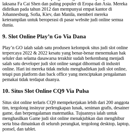
laksana Fa Cai Shen dan paling populer di Eropa dan Asia. Mereka
didirikan pada tahun 2012 dan mempunyai empat kantor di
Johannesburg, Sofia, Kiev, dan Manila, memberi mereka
keterampilan untuk beroperasi di pasar website judi online semua
dunia.
9. Slot Online Play’n Go Via Dana
Play’n GO ialah salah satu produsen kelompok situs judi slot online
terpercaya 2022 & 2022 kesatu yang benar-benar menemukan hak
seluler dan selama dasawarsa terakhir sudah berkembang menjadi
salah satu developer judi slot online sangat dihormati di industri
online. Hari ini mereka tidak melulu menghadirkan judi slot online,
tetapi pun platform dan back office yang menciptakan pengalaman
pemakai tidak terdapat duanya.
10. Situs Slot Online CQ9 Via Pulsa
Situs slot online terlaris CQ9 mempekerjakan lebih dari 200 anggota
tim, tergolong insinyur perlengkapan lunak, seniman grafis, desainer
game, dan berpengalaman matematika. Tujuannya ialah untuk
menghasilkan Game judi slot online menakjubkan dan menghibur
serta bisa dimainkan di seluruh perangkat, tergolong desktop, laptop,
ponsel, dan tablet.