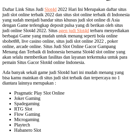
Daftar Link Situs Judi
Slot4d
2022 Hari Ini Merupakan daftar situs
judi slot online terbaik 2022 dan situs slot online terbaik di Indonesia
yang sudah menjadi bandar situs khusus judi slot online di Asia
dengan Game terlengkap deposit pulsa yang di berikan oleh situs
judi online Slot4d 2022. Situs
agen judi Slot4d
terbaru menyediakan
berbagai Game yang mudah untuk menang seperti bola online
sbobet88, live casino online, situs judi slot online 2022 , poker
online, arcade online. Situs Judi Slot Online Gacor Gampang
Menang dan Terbaik di Indonesia bersama Slot4d slot online yang
akan selalu memberikan fasilitas dan layanan terkemuka untuk para
pemain Situs Gacor Slot4d online Indonesia.
Ada banyak sekali game judi Slot4d hari ini mudah menang yang
bisa kamu mainkan di situs judi slot terbaik dan terpercaya no 1
diantara lainnya merupakan :
Pragmatic Play Slot Online
Joker Gaming
Spadegaming
RTG Slot
Flow Gaming
Microgaming
Playtech
Habanero Slot