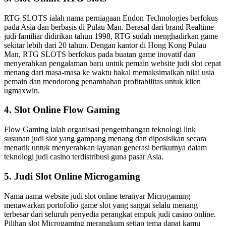
RTG SLOTS ialah nama perniagaan Endon Technologies berfokus
pada Asia dan berbasis di Pulau Man. Berasal dari brand Realtime
judi familiar didirikan tahun 1998, RTG sudah menghadirkan game
sekitar lebih dari 20 tahun. Dengan kantor di Hong Kong Pulau
Man, RTG SLOTS berfokus pada buatan game inovatif dan
menyerahkan pengalaman baru untuk pemain website judi slot cepat
menang dari masa-masa ke waktu bakal memaksimalkan nilai usia
pemain dan mendorong penambahan profitabilitas untuk klien
ugmaxwin.
4. Slot Online Flow Gaming
Flow Gaming ialah organisasi pengembangan teknologi link
susunan judi slot yang gampang menang dan diposisikan secara
menarik untuk menyerahkan layanan generasi berikutnya dalam
teknologi judi casino terdistribusi guna pasar Asia.
5. Judi Slot Online Microgaming
Nama nama website judi slot online teranyar Microgaming
menawarkan portofolio game slot yang sangat selalu menang
terbesar dari seluruh penyedia perangkat empuk judi casino online.
Pilihan slot Microgaming merangkum setiap tema dapat kamu