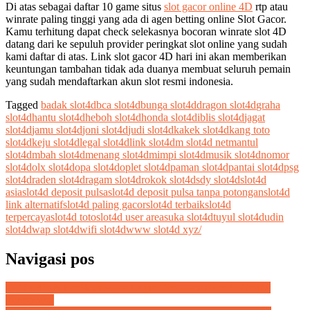
Di atas sebagai daftar 10 game situs
slot gacor online 4D
rtp atau
winrate paling tinggi yang ada di agen betting online Slot Gacor.
Kamu terhitung dapat check selekasnya bocoran winrate slot 4D
datang dari ke sepuluh provider peringkat slot online yang sudah
kami daftar di atas. Link slot gacor 4D hari ini akan memberikan
keuntungan tambahan tidak ada duanya membuat seluruh pemain
yang sudah mendaftarkan akun slot resmi indonesia.
Tagged
badak slot4d
bca slot4d
bunga slot4d
dragon slot4d
graha
slot4d
hantu slot4d
heboh slot4d
honda slot4d
iblis slot4d
jagat
slot4d
jamu slot4d
joni slot4d
judi slot4d
kakek slot4d
kang toto
slot4d
keju slot4d
legal slot4d
link slot4d
m slot4d net
mantul
slot4d
mbah slot4d
menang slot4d
mimpi slot4d
musik slot4d
nomor
slot4d
olx slot4d
opa slot4d
oplet slot4d
paman slot4d
pantai slot4d
psg
slot4d
raden slot4d
ragam slot4d
rokok slot4d
sdy slot4d
slot4d
asia
slot4d deposit pulsa
slot4d deposit pulsa tanpa potongan
slot4d
link alternatif
slot4d paling gacor
slot4d terbaik
slot4d
terpercaya
slot4d toto
slot4d user area
suka slot4d
tuyul slot4d
udin
slot4d
wap slot4d
wifi slot4d
www slot4d xyz/
Navigasi pos
SLOT4D: Blitar Situs Agen Login Slot Gacor Slot4d Online
Terpercaya