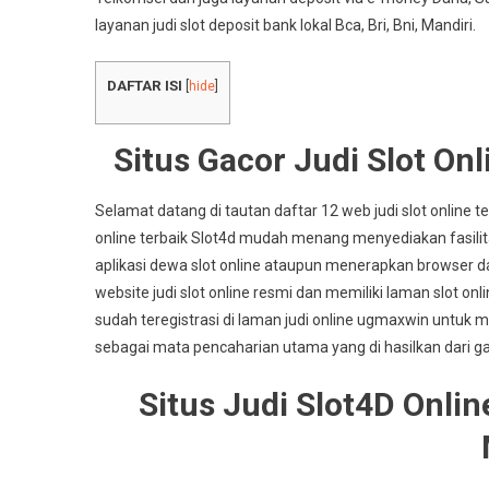
layanan judi slot deposit bank lokal Bca, Bri, Bni, Mandiri.
DAFTAR ISI
[
hide
]
Situs Gacor Judi Slot On
Selamat datang di tautan daftar 12 web judi slot online
online terbaik Slot4d mudah menang menyediakan fasili
aplikasi dewa slot online ataupun menerapkan browser 
website judi slot online resmi dan memiliki laman slot on
sudah teregistrasi di laman judi online ugmaxwin untuk
sebagai mata pencaharian utama yang di hasilkan dari game
Situs Judi Slot4D Onli