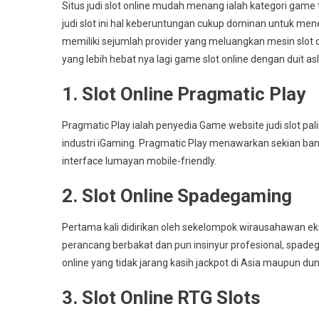
Situs judi slot online mudah menang ialah kategori ga
judi slot ini hal keberuntungan cukup dominan untuk men
memiliki sejumlah provider yang meluangkan mesin slot on
yang lebih hebat nya lagi game slot online dengan duit a
1. Slot Online Pragmatic Play
Pragmatic Play ialah penyedia Game website judi slot pa
industri iGaming. Pragmatic Play menawarkan sekian bany
interface lumayan mobile-friendly.
2. Slot Online Spadegaming
Pertama kali didirikan oleh sekelompok wirausahawan eksi
perancang berbakat dan pun insinyur profesional, sp
online yang tidak jarang kasih jackpot di Asia maupun dun
3. Slot Online RTG Slots