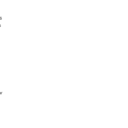
di
s
ar