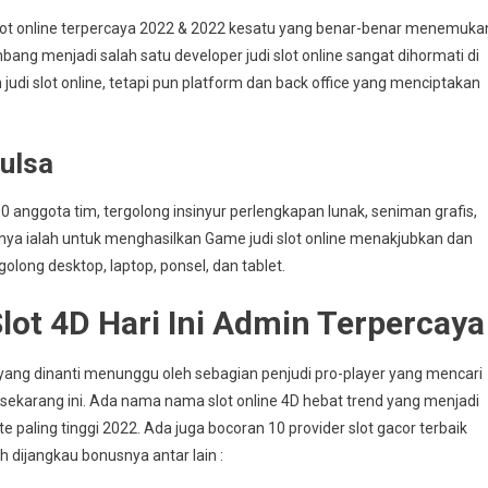
i slot online terpercaya 2022 & 2022 kesatu yang benar-benar menemuka
ang menjadi salah satu developer judi slot online sangat dihormati di
 judi slot online, tetapi pun platform dan back office yang menciptakan
Pulsa
00 anggota tim, tergolong insinyur perlengkapan lunak, seniman grafis,
a ialah untuk menghasilkan Game judi slot online menakjubkan dan
olong desktop, laptop, ponsel, dan tablet.
lot 4D Hari Ini Admin Terpercaya
t yang dinanti menunggu oleh sebagian penjudi pro-player yang mencari
n sekarang ini. Ada nama nama slot online 4D hebat trend yang menjadi
e paling tinggi 2022. Ada juga bocoran 10 provider slot gacor terbaik
 dijangkau bonusnya antar lain :