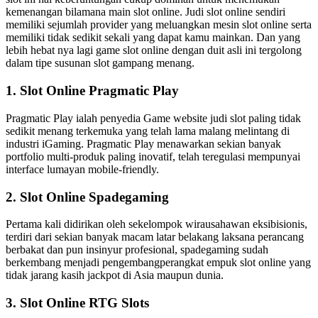
kemenangan bilamana main slot online. Judi slot online sendiri
memiliki sejumlah provider yang meluangkan mesin slot online serta
memiliki tidak sedikit sekali yang dapat kamu mainkan. Dan yang
lebih hebat nya lagi game slot online dengan duit asli ini tergolong
dalam tipe susunan slot gampang menang.
1. Slot Online Pragmatic Play
Pragmatic Play ialah penyedia Game website judi slot paling tidak
sedikit menang terkemuka yang telah lama malang melintang di
industri iGaming. Pragmatic Play menawarkan sekian banyak
portfolio multi-produk paling inovatif, telah teregulasi mempunyai
interface lumayan mobile-friendly.
2. Slot Online Spadegaming
Pertama kali didirikan oleh sekelompok wirausahawan eksibisionis,
terdiri dari sekian banyak macam latar belakang laksana perancang
berbakat dan pun insinyur profesional, spadegaming sudah
berkembang menjadi pengembangperangkat empuk slot online yang
tidak jarang kasih jackpot di Asia maupun dunia.
3. Slot Online RTG Slots