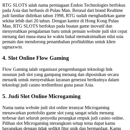
RTG SLOTS ialah nama perniagaan Endon Technologies berfokus
pada Asia dan berbasis di Pulau Man. Berasal dari brand Realtime
judi familiar didirikan tahun 1998, RTG sudah menghadirkan game
sekitar lebih dari 20 tahun. Dengan kantor di Hong Kong Pulau
Man, RTG SLOTS berfokus pada buatan game inovatif dan
menyerahkan pengalaman baru untuk pemain website judi slot cepat
menang dari masa-masa ke waktu bakal memaksimalkan nilai usia
pemain dan mendorong penambahan profitabilitas untuk klien
ugmaxwin.
4. Slot Online Flow Gaming
Flow Gaming ialah organisasi pengembangan teknologi link
susunan judi slot yang gampang menang dan diposisikan secara
menarik untuk menyerahkan layanan generasi berikutnya dalam
teknologi judi casino terdistribusi guna pasar Asia.
5. Judi Slot Online Microgaming
Nama nama website judi slot online teranyar Microgaming
menawarkan portofolio game slot yang sangat selalu menang
terbesar dari seluruh penyedia perangkat empuk judi casino online.
Pilihan slot Microgaming merangkum setiap tema dapat kamu
bayangkan dengan tidak sedikit fitur unik dan bermanfaat. Kamu