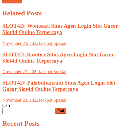
Terpercaya
Related Posts
SLOT4D: Wonosari Situs Agen Login Slot Gacor
Slot4d Online Terpercaya
November 23, 2022
Jackpot Spesial
SLOT4D: Sumber Situs Agen Login Slot Gacor
Slot4d Online Terpercaya
November 23, 2022
Jackpot Spesial
SLOT4D: Palabuhanratu Situs Agen Login Slot
Gacor Slot4d Online Terpercaya
November 23, 2022
Jackpot Spesial
Cari
Cari
Recent Posts