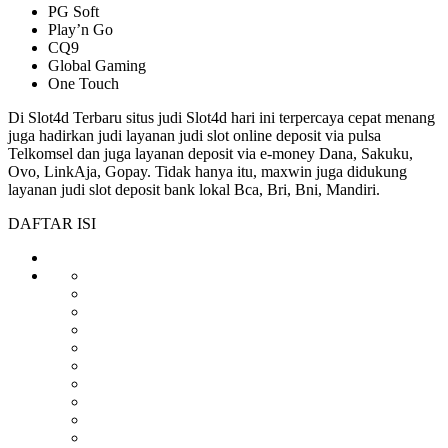
PG Soft
Play’n Go
CQ9
Global Gaming
One Touch
Di Slot4d Terbaru situs judi Slot4d hari ini terpercaya cepat menang
juga hadirkan judi layanan judi slot online deposit via pulsa
Telkomsel dan juga layanan deposit via e-money Dana, Sakuku,
Ovo, LinkAja, Gopay. Tidak hanya itu, maxwin juga didukung
layanan judi slot deposit bank lokal Bca, Bri, Bni, Mandiri.
DAFTAR ISI