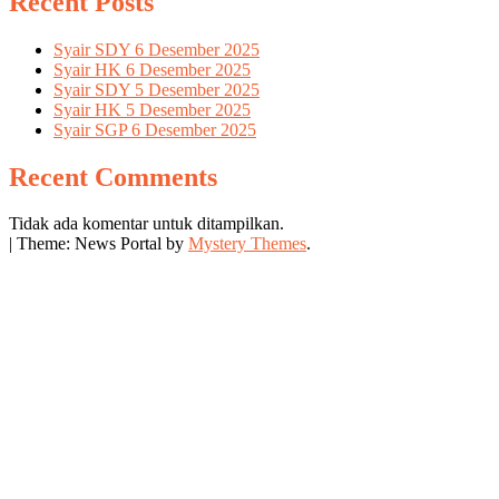
Recent Posts
Syair SDY 6 Desember 2025
Syair HK 6 Desember 2025
Syair SDY 5 Desember 2025
Syair HK 5 Desember 2025
Syair SGP 6 Desember 2025
Recent Comments
Tidak ada komentar untuk ditampilkan.
|
Theme: News Portal by
Mystery Themes
.