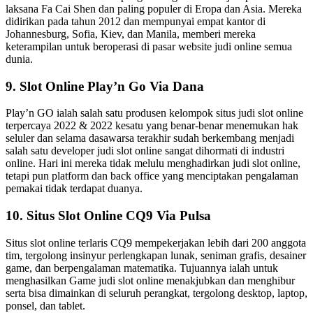
laksana Fa Cai Shen dan paling populer di Eropa dan Asia. Mereka
didirikan pada tahun 2012 dan mempunyai empat kantor di
Johannesburg, Sofia, Kiev, dan Manila, memberi mereka
keterampilan untuk beroperasi di pasar website judi online semua
dunia.
9. Slot Online Play’n Go Via Dana
Play’n GO ialah salah satu produsen kelompok situs judi slot online
terpercaya 2022 & 2022 kesatu yang benar-benar menemukan hak
seluler dan selama dasawarsa terakhir sudah berkembang menjadi
salah satu developer judi slot online sangat dihormati di industri
online. Hari ini mereka tidak melulu menghadirkan judi slot online,
tetapi pun platform dan back office yang menciptakan pengalaman
pemakai tidak terdapat duanya.
10. Situs Slot Online CQ9 Via Pulsa
Situs slot online terlaris CQ9 mempekerjakan lebih dari 200 anggota
tim, tergolong insinyur perlengkapan lunak, seniman grafis, desainer
game, dan berpengalaman matematika. Tujuannya ialah untuk
menghasilkan Game judi slot online menakjubkan dan menghibur
serta bisa dimainkan di seluruh perangkat, tergolong desktop, laptop,
ponsel, dan tablet.