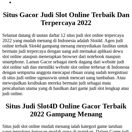
Situs Gacor Judi Slot Online Terbaik Dan
Terpercaya 2022
Selamat datang di tautan daftar 12 situs judi slot online terpercaya
2022 yang mudah menang di Indonesia adalah Slot4d. Agen judi
online terbaik Slot4d gampang menang menyediakan fasilitas untuk
bermain judi terpercaya dengan uang asli memakai aplikasi dewa
slot online ataupun menerapkan browser dari notebook maupun
smartphone. Laman Gacor sebagai merk dagang dari website judi
slot online sah dan memiliki website slot online terbesar di Indonesia
dengan sempurna anggota mencapai ribuan orang sudah teregistrasi
di situs judi online ugmaxwin untuk mencari uang tambahan. Atau
mewujudkan kesibukan mereka bermain judi sebagai mata
pencaharian utama yang di hasilkan dari game judi slot lengkap atau
judi online.
Situs Judi Slot4D Online Gacor Terbaik
2022 Gampang Menang
Situs judi slot online mudah menang ialah kategori game taruhan
yang tergolong lumayan mudah guna di mainkan. Dalam Game judi