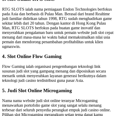
RTG SLOTS ialah nama perniagaan Endon Technologies berfokus
pada Asia dan berbasis di Pulau Man. Berasal dari brand Realtime
judi familiar didirikan tahun 1998, RTG sudah menghadirkan game
sekitar lebih dari 20 tahun. Dengan kantor di Hong Kong Pulau
Man, RTG SLOTS berfokus pada buatan game inovatif dan
menyerahkan pengalaman baru untuk pemain website judi slot cepat
menang dari masa-masa ke waktu bakal memaksimalkan nilai usia
pemain dan mendorong penambahan profitabilitas untuk klien
ugmaxwin.
4. Slot Online Flow Gaming
Flow Gaming ialah organisasi pengembangan teknologi link
susunan judi slot yang gampang menang dan diposisikan secara
menarik untuk menyerahkan layanan generasi berikutnya dalam
teknologi judi casino terdistribusi guna pasar Asia.
5. Judi Slot Online Microgaming
Nama nama website judi slot online teranyar Microgaming
menawarkan portofolio game slot yang sangat selalu menang
terbesar dari seluruh penyedia perangkat empuk judi casino online.
Pilihan slot Microgaming merangkum setiap tema dapat kamu