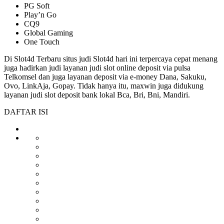
PG Soft
Play’n Go
CQ9
Global Gaming
One Touch
Di Slot4d Terbaru situs judi Slot4d hari ini terpercaya cepat menang
juga hadirkan judi layanan judi slot online deposit via pulsa
Telkomsel dan juga layanan deposit via e-money Dana, Sakuku,
Ovo, LinkAja, Gopay. Tidak hanya itu, maxwin juga didukung
layanan judi slot deposit bank lokal Bca, Bri, Bni, Mandiri.
DAFTAR ISI