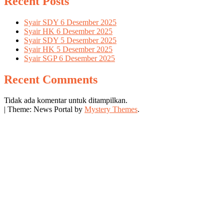
Recent Posts
Syair SDY 6 Desember 2025
Syair HK 6 Desember 2025
Syair SDY 5 Desember 2025
Syair HK 5 Desember 2025
Syair SGP 6 Desember 2025
Recent Comments
Tidak ada komentar untuk ditampilkan.
|
Theme: News Portal by
Mystery Themes
.