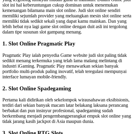
slot ini hal keberuntungan cukup dominan untuk menemukan
kemenangan bilamana main slot online. Judi slot online sendiri
memiliki sejumlah provider yang meluangkan mesin slot online serta
memiliki tidak sedikit sekali yang dapat kamu mainkan. Dan yang
lebih hebat nya lagi game slot online dengan duit asli ini tergolong
dalam tipe susunan slot gampang menang.
1. Slot Online Pragmatic Play
Pragmatic Play ialah penyedia Game website judi slot paling tidak
sedikit menang terkemuka yang telah lama malang melintang di
industri iGaming. Pragmatic Play menawarkan sekian banyak
portfolio multi-produk paling inovatif, telah teregulasi mempunyai
interface lumayan mobile-friendly.
2. Slot Online Spadegaming
Pertama kali didirikan oleh sekelompok wirausahawan eksibisionis,
terdiri dari sekian banyak macam latar belakang laksana perancang
berbakat dan pun insinyur profesional, spadegaming sudah
berkembang menjadi pengembangperangkat empuk slot online yang
tidak jarang kasih jackpot di Asia maupun dunia.
3. Slot Online RTG Slots