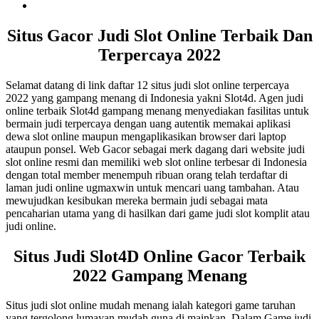
Situs Gacor Judi Slot Online Terbaik Dan
Terpercaya 2022
Selamat datang di link daftar 12 situs judi slot online terpercaya
2022 yang gampang menang di Indonesia yakni Slot4d. Agen judi
online terbaik Slot4d gampang menang menyediakan fasilitas untuk
bermain judi terpercaya dengan uang autentik memakai aplikasi
dewa slot online maupun mengaplikasikan browser dari laptop
ataupun ponsel. Web Gacor sebagai merk dagang dari website judi
slot online resmi dan memiliki web slot online terbesar di Indonesia
dengan total member menempuh ribuan orang telah terdaftar di
laman judi online ugmaxwin untuk mencari uang tambahan. Atau
mewujudkan kesibukan mereka bermain judi sebagai mata
pencaharian utama yang di hasilkan dari game judi slot komplit atau
judi online.
Situs Judi Slot4D Online Gacor Terbaik
2022 Gampang Menang
Situs judi slot online mudah menang ialah kategori game taruhan
yang tergolong lumayan mudah guna di mainkan. Dalam Game judi