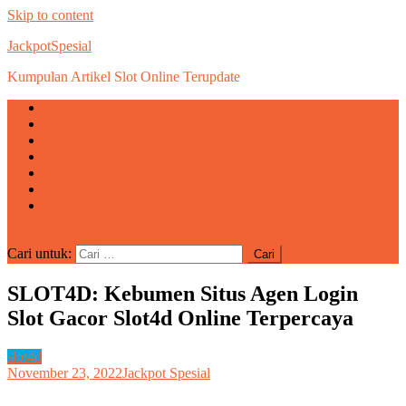
Skip to content
JackpotSpesial
Kumpulan Artikel Slot Online Terupdate
Home
Tips dan Trik Bermain Slot
Agen Slot
Togel Hongkong
Togel Singapura
Togel Sydney
Slot Deposit Pulsa
site mode button
Cari untuk:
SLOT4D: Kebumen Situs Agen Login
Slot Gacor Slot4d Online Terpercaya
slot4d
November 23, 2022
Jackpot Spesial