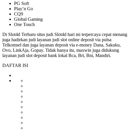
PG Soft
Play’n Go
CQ9
Global Gaming
One Touch
Di Slot4d Terbaru situs judi Slot4d hari ini terpercaya cepat menang
juga hadirkan judi layanan judi slot online deposit via pulsa
Telkomsel dan juga layanan deposit via e-money Dana, Sakuku,
Ovo, LinkAja, Gopay. Tidak hanya itu, maxwin juga didukung
layanan judi slot deposit bank lokal Bca, Bri, Bni, Mandiri.
DAFTAR ISI