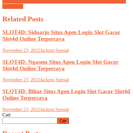
SLOT4D: Lamongan Situs Agen Login Slot Gacor Slot4d Online
Terpercaya
Related Posts
SLOT4D: Sidoarjo Situs Agen Login Slot Gacor
Slot4d Online Terpercaya
November 23, 2022
Jackpot Spesial
SLOT4D: Ngasem Situs Agen Login Slot Gacor
Slot4d Online Terpercaya
November 23, 2022
Jackpot Spesial
SLOT4D: Blitar Situs Agen Login Slot Gacor Slot4d
Online Terpercaya
November 23, 2022
Jackpot Spesial
Cari
Cari