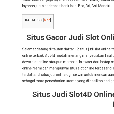
layanan judi slot deposit bank lokal Bca, Bri, Bni, Mandiri.
DAFTAR ISI
[
hide
]
Situs Gacor Judi Slot On
Selamat datang di tautan daftar 12 situs judi slot onlin
online terbaik Slot4d mudah menang menyediakan fasilit
dewa slot online ataupun memakai browser dari laptop m
online resmi dan mempunyai situs slot online terbesar 
terdaftar di situs judi online ugmaxwin untuk mencari 
sebagai mata pencaharian utama yang di hasilkan dari game
Situs Judi Slot4D Onli