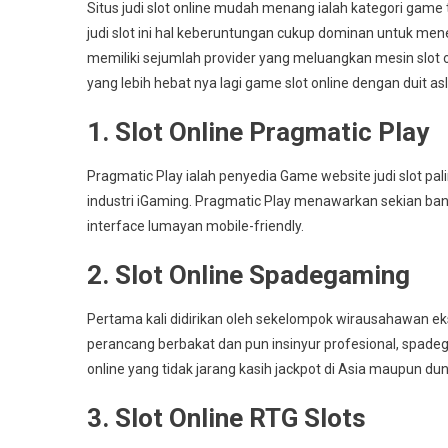
Situs judi slot online mudah menang ialah kategori ga
judi slot ini hal keberuntungan cukup dominan untuk men
memiliki sejumlah provider yang meluangkan mesin slot on
yang lebih hebat nya lagi game slot online dengan duit a
1. Slot Online Pragmatic Play
Pragmatic Play ialah penyedia Game website judi slot pa
industri iGaming. Pragmatic Play menawarkan sekian bany
interface lumayan mobile-friendly.
2. Slot Online Spadegaming
Pertama kali didirikan oleh sekelompok wirausahawan eksi
perancang berbakat dan pun insinyur profesional, sp
online yang tidak jarang kasih jackpot di Asia maupun dun
3. Slot Online RTG Slots