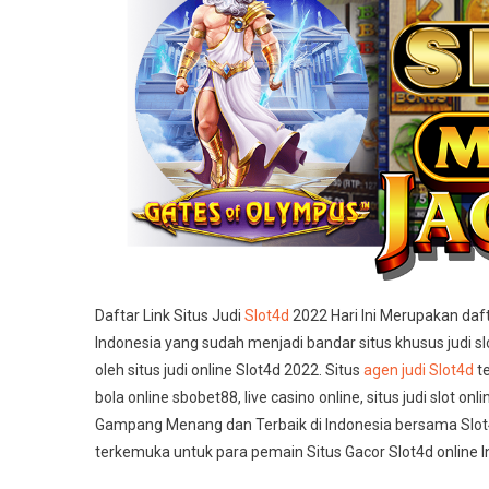
Daftar Link Situs Judi
Slot4d
2022 Hari Ini Merupakan daftar
Indonesia yang sudah menjadi bandar situs khusus judi sl
oleh situs judi online Slot4d 2022. Situs
agen judi Slot4d
t
bola online sbobet88, live casino online, situs judi slot onl
Gampang Menang dan Terbaik di Indonesia bersama Slot4d
terkemuka untuk para pemain Situs Gacor Slot4d online I