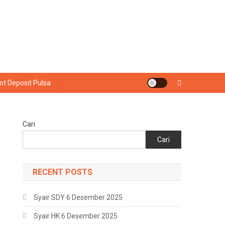
ot Deposit Pulsa
Cari
Cari
RECENT POSTS
Syair SDY 6 Desember 2025
Syair HK 6 Desember 2025