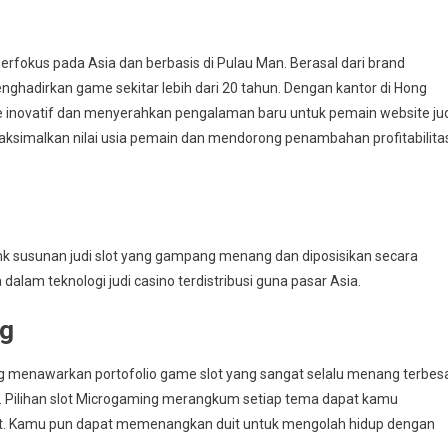
fokus pada Asia dan berbasis di Pulau Man. Berasal dari brand
enghadirkan game sekitar lebih dari 20 tahun. Dengan kantor di Hong
inovatif dan menyerahkan pengalaman baru untuk pemain website ju
ksimalkan nilai usia pemain dan mendorong penambahan profitabilita
nk susunan judi slot yang gampang menang dan diposisikan secara
lam teknologi judi casino terdistribusi guna pasar Asia.
ng
ng menawarkan portofolio game slot yang sangat selalu menang terbes
ne. Pilihan slot Microgaming merangkum setiap tema dapat kamu
aat. Kamu pun dapat memenangkan duit untuk mengolah hidup dengan