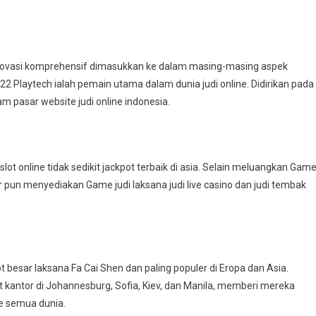
inovasi komprehensif dimasukkan ke dalam masing-masing aspek
2022 Playtech ialah pemain utama dalam dunia judi online. Didirikan pada
 pasar website judi online indonesia.
slot online tidak sedikit jackpot terbaik di asia. Selain meluangkan Gam
cor pun menyediakan Game judi laksana judi live casino dan judi tembak
 besar laksana Fa Cai Shen dan paling populer di Eropa dan Asia.
kantor di Johannesburg, Sofia, Kiev, dan Manila, memberi mereka
ne semua dunia.