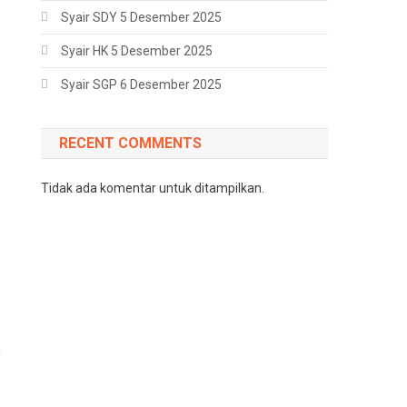
Syair SDY 5 Desember 2025
Syair HK 5 Desember 2025
Syair SGP 6 Desember 2025
RECENT COMMENTS
Tidak ada komentar untuk ditampilkan.
i