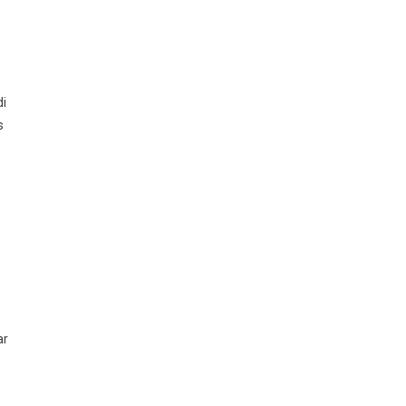
di
s
ar