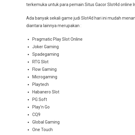
terkemuka untuk para pemain Situs Gacor Slot4d online I
Ada banyak sekali game judi Slot4d hari ini mudah menang
diantara lainnya merupakan :
Pragmatic Play Slot Online
Joker Gaming
Spadegaming
RTG Slot
Flow Gaming
Microgaming
Playtech
Habanero Slot
PG Soft
Play’n Go
CQ9
Global Gaming
One Touch