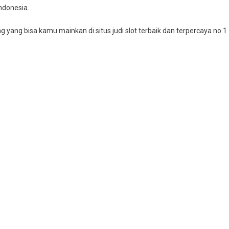
ndonesia.
 yang bisa kamu mainkan di situs judi slot terbaik dan terpercaya no 1