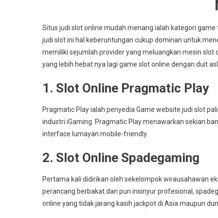
Situs judi slot online mudah menang ialah kategori ga
judi slot ini hal keberuntungan cukup dominan untuk men
memiliki sejumlah provider yang meluangkan mesin slot on
yang lebih hebat nya lagi game slot online dengan duit a
1. Slot Online Pragmatic Play
Pragmatic Play ialah penyedia Game website judi slot pa
industri iGaming. Pragmatic Play menawarkan sekian bany
interface lumayan mobile-friendly.
2. Slot Online Spadegaming
Pertama kali didirikan oleh sekelompok wirausahawan eksi
perancang berbakat dan pun insinyur profesional, sp
online yang tidak jarang kasih jackpot di Asia maupun dun