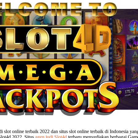
i slot online terbaik 2022 dan situs slot online terbaik di Indonesia ya
Slot4d 2022. Situs
agen judi Slot4d
terbaru menyediakan berbagai Game 