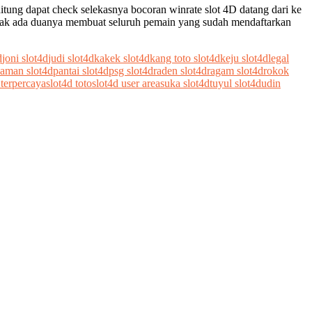
hitung dapat check selekasnya bocoran winrate slot 4D datang dari ke
 tidak ada duanya membuat seluruh pemain yang sudah mendaftarkan
d
joni slot4d
judi slot4d
kakek slot4d
kang toto slot4d
keju slot4d
legal
aman slot4d
pantai slot4d
psg slot4d
raden slot4d
ragam slot4d
rokok
 terpercaya
slot4d toto
slot4d user area
suka slot4d
tuyul slot4d
udin