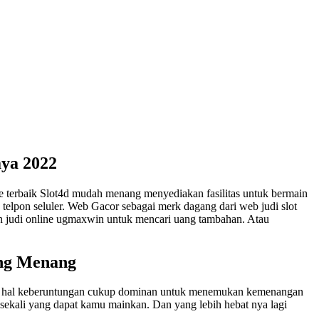
aya 2022
ine terbaik Slot4d mudah menang menyediakan fasilitas untuk bermain
telpon seluler. Web Gacor sebagai merk dagang dari web judi slot
man judi online ugmaxwin untuk mencari uang tambahan. Atau
ang Menang
 ini hal keberuntungan cukup dominan untuk menemukan kemenangan
it sekali yang dapat kamu mainkan. Dan yang lebih hebat nya lagi