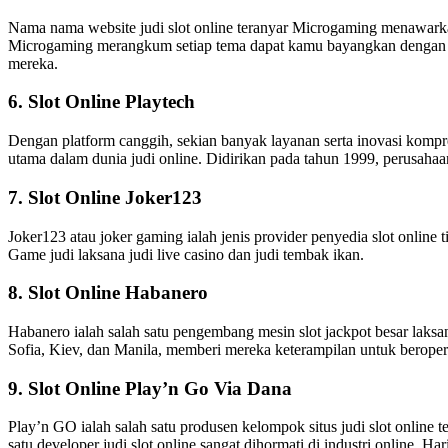
Nama nama website judi slot online teranyar Microgaming menawarkan 
Microgaming merangkum setiap tema dapat kamu bayangkan dengan tid
mereka.
6. Slot Online Playtech
Dengan platform canggih, sekian banyak layanan serta inovasi kompre
utama dalam dunia judi online. Didirikan pada tahun 1999, perusahaa
7. Slot Online Joker123
Joker123 atau joker gaming ialah jenis provider penyedia slot online 
Game judi laksana judi live casino dan judi tembak ikan.
8. Slot Online Habanero
Habanero ialah salah satu pengembang mesin slot jackpot besar laks
Sofia, Kiev, dan Manila, memberi mereka keterampilan untuk beropera
9. Slot Online Play’n Go Via Dana
Play’n GO ialah salah satu produsen kelompok situs judi slot onlin
satu developer judi slot online sangat dihormati di industri online. 