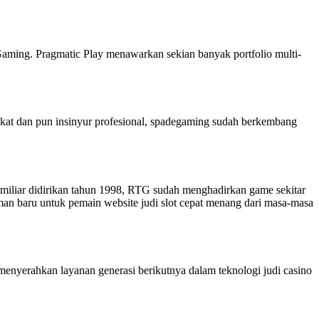
iGaming. Pragmatic Play menawarkan sekian banyak portfolio multi-
bakat dan pun insinyur profesional, spadegaming sudah berkembang
miliar didirikan tahun 1998, RTG sudah menghadirkan game sekitar
n baru untuk pemain website judi slot cepat menang dari masa-masa
enyerahkan layanan generasi berikutnya dalam teknologi judi casino