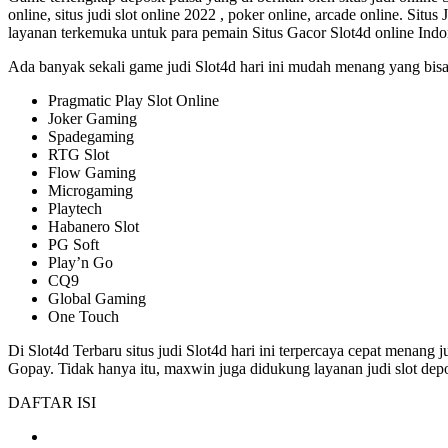
online, situs judi slot online 2022 , poker online, arcade online. Si
layanan terkemuka untuk para pemain Situs Gacor Slot4d online Indo
Ada banyak sekali game judi Slot4d hari ini mudah menang yang bisa k
Pragmatic Play Slot Online
Joker Gaming
Spadegaming
RTG Slot
Flow Gaming
Microgaming
Playtech
Habanero Slot
PG Soft
Play’n Go
CQ9
Global Gaming
One Touch
Di Slot4d Terbaru situs judi Slot4d hari ini terpercaya cepat menang
Gopay. Tidak hanya itu, maxwin juga didukung layanan judi slot depos
DAFTAR ISI