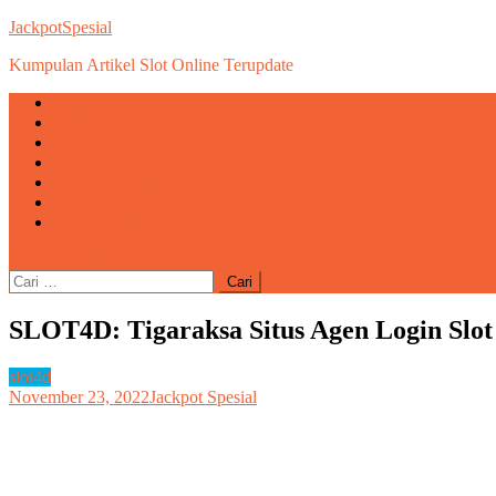
Skip
JackpotSpesial
to
Kumpulan Artikel Slot Online Terupdate
content
Home
Tips dan Trik Bermain Slot
Agen Slot
Togel Hongkong
Togel Singapura
Togel Sydney
Slot Deposit Pulsa
site mode button
Cari
untuk:
SLOT4D: Tigaraksa Situs Agen Login Slot
slot4d
November 23, 2022
Jackpot Spesial