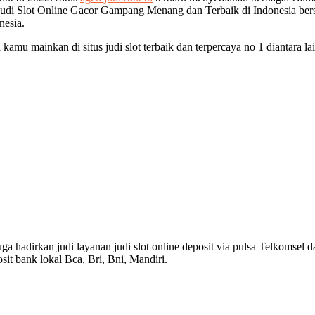
tus Judi Slot Online Gacor Gampang Menang dan Terbaik di Indonesia ber
nesia.
amu mainkan di situs judi slot terbaik dan terpercaya no 1 diantara l
 juga hadirkan judi layanan judi slot online deposit via pulsa Telkoms
it bank lokal Bca, Bri, Bni, Mandiri.