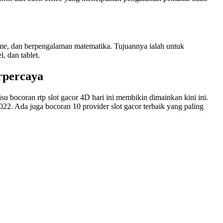
 game, dan berpengalaman matematika. Tujuannya ialah untuk
, dan tablet.
rpercaya
 bocoran rtp slot gacor 4D hari ini membikin dimainkan kini ini.
2022. Ada juga bocoran 10 provider slot gacor terbaik yang paling