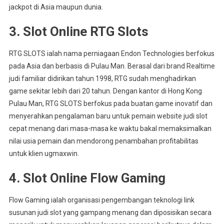
jackpot di Asia maupun dunia.
3. Slot Online RTG Slots
RTG SLOTS ialah nama perniagaan Endon Technologies berfokus
pada Asia dan berbasis di Pulau Man. Berasal dari brand Realtime
judi familiar didirikan tahun 1998, RTG sudah menghadirkan
game sekitar lebih dari 20 tahun. Dengan kantor di Hong Kong
Pulau Man, RTG SLOTS berfokus pada buatan game inovatif dan
menyerahkan pengalaman baru untuk pemain website judi slot
cepat menang dari masa-masa ke waktu bakal memaksimalkan
nilai usia pemain dan mendorong penambahan profitabilitas
untuk klien ugmaxwin.
4. Slot Online Flow Gaming
Flow Gaming ialah organisasi pengembangan teknologi link
susunan judi slot yang gampang menang dan diposisikan secara