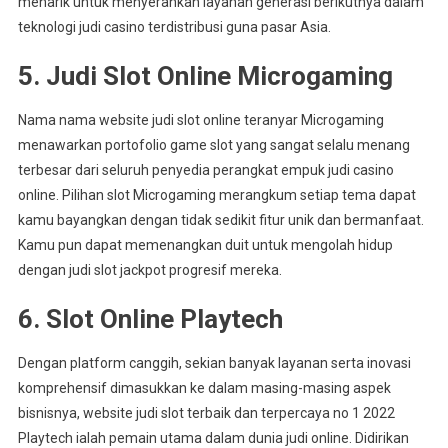
menarik untuk menyerahkan layanan generasi berikutnya dalam
teknologi judi casino terdistribusi guna pasar Asia.
5. Judi Slot Online Microgaming
Nama nama website judi slot online teranyar Microgaming
menawarkan portofolio game slot yang sangat selalu menang
terbesar dari seluruh penyedia perangkat empuk judi casino
online. Pilihan slot Microgaming merangkum setiap tema dapat
kamu bayangkan dengan tidak sedikit fitur unik dan bermanfaat.
Kamu pun dapat memenangkan duit untuk mengolah hidup
dengan judi slot jackpot progresif mereka.
6. Slot Online Playtech
Dengan platform canggih, sekian banyak layanan serta inovasi
komprehensif dimasukkan ke dalam masing-masing aspek
bisnisnya, website judi slot terbaik dan terpercaya no 1 2022
Playtech ialah pemain utama dalam dunia judi online. Didirikan