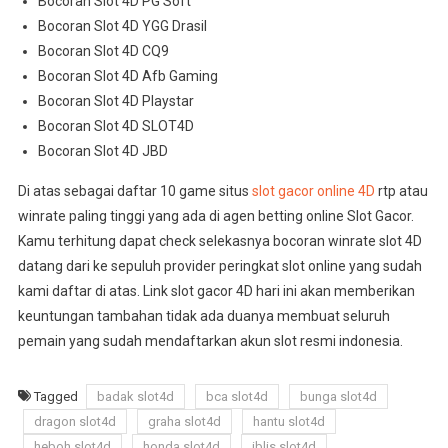
Bocoran Slot 4D PG Soft
Bocoran Slot 4D YGG Drasil
Bocoran Slot 4D CQ9
Bocoran Slot 4D Afb Gaming
Bocoran Slot 4D Playstar
Bocoran Slot 4D SLOT4D
Bocoran Slot 4D JBD
Di atas sebagai daftar 10 game situs
slot gacor online 4D
rtp atau
winrate paling tinggi yang ada di agen betting online Slot Gacor.
Kamu terhitung dapat check selekasnya bocoran winrate slot 4D
datang dari ke sepuluh provider peringkat slot online yang sudah
kami daftar di atas. Link slot gacor 4D hari ini akan memberikan
keuntungan tambahan tidak ada duanya membuat seluruh
pemain yang sudah mendaftarkan akun slot resmi indonesia.
Tagged
badak slot4d
bca slot4d
bunga slot4d
dragon slot4d
graha slot4d
hantu slot4d
heboh slot4d
honda slot4d
iblis slot4d