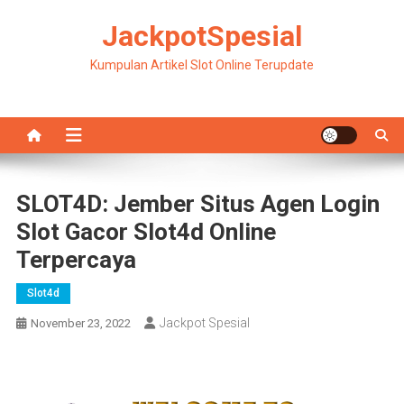
Skip
JackpotSpesial
to
content
Kumpulan Artikel Slot Online Terupdate
SLOT4D: Jember Situs Agen Login
Slot Gacor Slot4d Online
Terpercaya
Slot4d
Jackpot Spesial
November 23, 2022