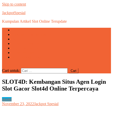
Skip to content
JackpotSpesial
Kumpulan Artikel Slot Online Terupdate
Home
Tips dan Trik Bermain Slot
Agen Slot
Togel Hongkong
Togel Singapura
Togel Sydney
Slot Deposit Pulsa
site mode button
Cari untuk:
SLOT4D: Kembangan Situs Agen Login
Slot Gacor Slot4d Online Terpercaya
slot4d
November 23, 2022
Jackpot Spesial