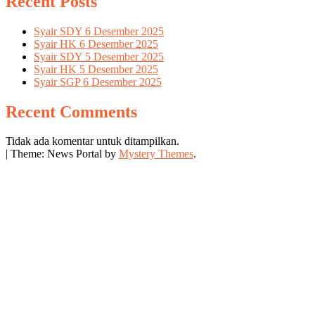
Recent Posts
Syair SDY 6 Desember 2025
Syair HK 6 Desember 2025
Syair SDY 5 Desember 2025
Syair HK 5 Desember 2025
Syair SGP 6 Desember 2025
Recent Comments
Tidak ada komentar untuk ditampilkan.
|
Theme: News Portal by
Mystery Themes
.