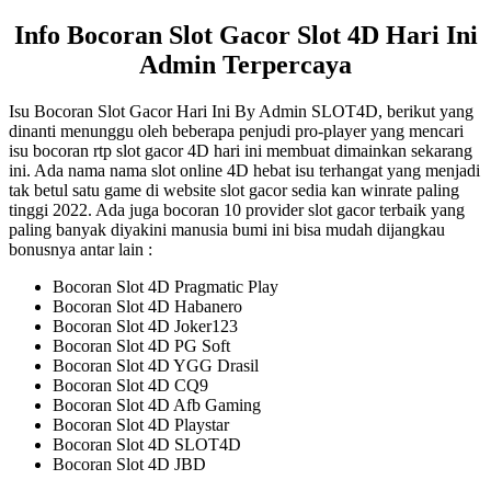
Info Bocoran Slot Gacor Slot 4D Hari Ini
Admin Terpercaya
Isu Bocoran Slot Gacor Hari Ini By Admin SLOT4D, berikut yang
dinanti menunggu oleh beberapa penjudi pro-player yang mencari
isu bocoran rtp slot gacor 4D hari ini membuat dimainkan sekarang
ini. Ada nama nama slot online 4D hebat isu terhangat yang menjadi
tak betul satu game di website slot gacor sedia kan winrate paling
tinggi 2022. Ada juga bocoran 10 provider slot gacor terbaik yang
paling banyak diyakini manusia bumi ini bisa mudah dijangkau
bonusnya antar lain :
Bocoran Slot 4D Pragmatic Play
Bocoran Slot 4D Habanero
Bocoran Slot 4D Joker123
Bocoran Slot 4D PG Soft
Bocoran Slot 4D YGG Drasil
Bocoran Slot 4D CQ9
Bocoran Slot 4D Afb Gaming
Bocoran Slot 4D Playstar
Bocoran Slot 4D SLOT4D
Bocoran Slot 4D JBD