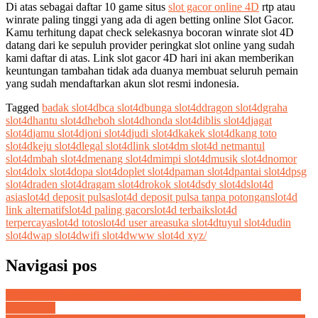
Di atas sebagai daftar 10 game situs
slot gacor online 4D
rtp atau
winrate paling tinggi yang ada di agen betting online Slot Gacor.
Kamu terhitung dapat check selekasnya bocoran winrate slot 4D
datang dari ke sepuluh provider peringkat slot online yang sudah
kami daftar di atas. Link slot gacor 4D hari ini akan memberikan
keuntungan tambahan tidak ada duanya membuat seluruh pemain
yang sudah mendaftarkan akun slot resmi indonesia.
Tagged
badak slot4d
bca slot4d
bunga slot4d
dragon slot4d
graha
slot4d
hantu slot4d
heboh slot4d
honda slot4d
iblis slot4d
jagat
slot4d
jamu slot4d
joni slot4d
judi slot4d
kakek slot4d
kang toto
slot4d
keju slot4d
legal slot4d
link slot4d
m slot4d net
mantul
slot4d
mbah slot4d
menang slot4d
mimpi slot4d
musik slot4d
nomor
slot4d
olx slot4d
opa slot4d
oplet slot4d
paman slot4d
pantai slot4d
psg
slot4d
raden slot4d
ragam slot4d
rokok slot4d
sdy slot4d
slot4d
asia
slot4d deposit pulsa
slot4d deposit pulsa tanpa potongan
slot4d
link alternatif
slot4d paling gacor
slot4d terbaik
slot4d
terpercaya
slot4d toto
slot4d user area
suka slot4d
tuyul slot4d
udin
slot4d
wap slot4d
wifi slot4d
www slot4d xyz/
Navigasi pos
SLOT4D: Indramayu Situs Agen Login Slot Gacor Slot4d Online
Terpercaya