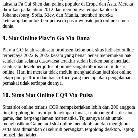
laksana Fa Cai Shen dan paling populer di Eropa dan Asia. Mereka
didirikan pada tahun 2012 dan mempunyai empat kantor di
Johannesburg, Sofia, Kiev, dan Manila, memberi mereka
keterampilan untuk beroperasi di pasar website judi online semua
dunia.
9. Slot Online Play’n Go Via Dana
Play’n GO ialah salah satu produsen kelompok situs judi slot online
terpercaya 2022 & 2022 kesatu yang benar-benar menemukan hak
seluler dan selama dasawarsa terakhir sudah berkembang menjadi
salah satu developer judi slot online sangat dihormati di industri
online. Hari ini mereka tidak melulu menghadirkan judi slot online,
tetapi pun platform dan back office yang menciptakan pengalaman
pemakai tidak terdapat duanya.
10. Situs Slot Online CQ9 Via Pulsa
Situs slot online terlaris CQ9 mempekerjakan lebih dari 200 anggota
tim, tergolong insinyur perlengkapan lunak, seniman grafis, desainer
game, dan berpengalaman matematika. Tujuannya ialah untuk
menghasilkan Game judi slot online menakjubkan dan menghibur
serta bisa dimainkan di seluruh perangkat, tergolong desktop, laptop,
ponsel, dan tablet.