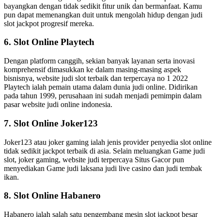
bayangkan dengan tidak sedikit fitur unik dan bermanfaat. Kamu
pun dapat memenangkan duit untuk mengolah hidup dengan judi
slot jackpot progresif mereka.
6. Slot Online Playtech
Dengan platform canggih, sekian banyak layanan serta inovasi
komprehensif dimasukkan ke dalam masing-masing aspek
bisnisnya, website judi slot terbaik dan terpercaya no 1 2022
Playtech ialah pemain utama dalam dunia judi online. Didirikan
pada tahun 1999, perusahaan ini sudah menjadi pemimpin dalam
pasar website judi online indonesia.
7. Slot Online Joker123
Joker123 atau joker gaming ialah jenis provider penyedia slot online
tidak sedikit jackpot terbaik di asia. Selain meluangkan Game judi
slot, joker gaming, website judi terpercaya Situs Gacor pun
menyediakan Game judi laksana judi live casino dan judi tembak
ikan.
8. Slot Online Habanero
Habanero ialah salah satu pengembang mesin slot jackpot besar