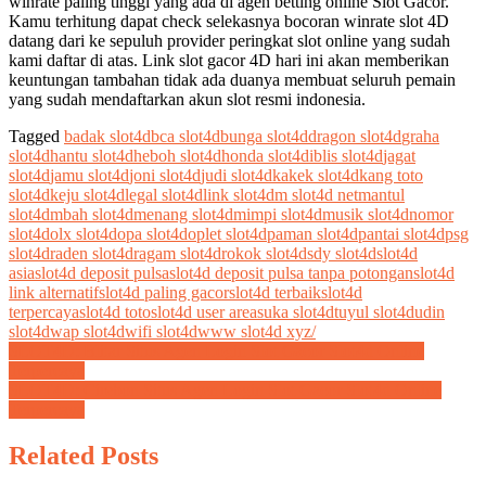
winrate paling tinggi yang ada di agen betting online Slot Gacor.
Kamu terhitung dapat check selekasnya bocoran winrate slot 4D
datang dari ke sepuluh provider peringkat slot online yang sudah
kami daftar di atas. Link slot gacor 4D hari ini akan memberikan
keuntungan tambahan tidak ada duanya membuat seluruh pemain
yang sudah mendaftarkan akun slot resmi indonesia.
Tagged
badak slot4d
bca slot4d
bunga slot4d
dragon slot4d
graha
slot4d
hantu slot4d
heboh slot4d
honda slot4d
iblis slot4d
jagat
slot4d
jamu slot4d
joni slot4d
judi slot4d
kakek slot4d
kang toto
slot4d
keju slot4d
legal slot4d
link slot4d
m slot4d net
mantul
slot4d
mbah slot4d
menang slot4d
mimpi slot4d
musik slot4d
nomor
slot4d
olx slot4d
opa slot4d
oplet slot4d
paman slot4d
pantai slot4d
psg
slot4d
raden slot4d
ragam slot4d
rokok slot4d
sdy slot4d
slot4d
asia
slot4d deposit pulsa
slot4d deposit pulsa tanpa potongan
slot4d
link alternatif
slot4d paling gacor
slot4d terbaik
slot4d
terpercaya
slot4d toto
slot4d user area
suka slot4d
tuyul slot4d
udin
slot4d
wap slot4d
wifi slot4d
www slot4d xyz/
Navigasi
SLOT4D: Blitar Situs Agen Login Slot Gacor Slot4d Online
Terpercaya
pos
SLOT4D: Cirebon Situs Agen Login Slot Gacor Slot4d Online
Terpercaya
Related Posts