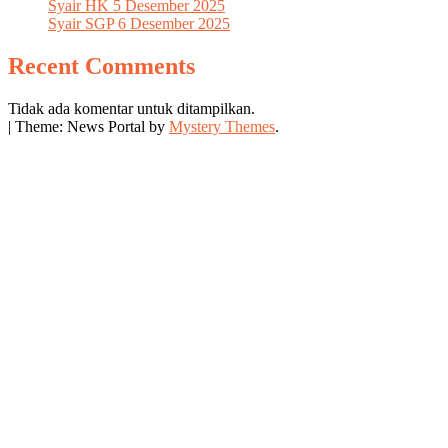
Syair HK 5 Desember 2025
Syair SGP 6 Desember 2025
Recent Comments
Tidak ada komentar untuk ditampilkan.
|
Theme: News Portal by
Mystery Themes
.