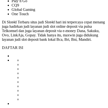
Play’n Go
CQ9
Global Gaming
One Touch
Di Slot4d Terbaru situs judi Slot4d hari ini terpercaya cepat menang
juga hadirkan judi layanan judi slot online deposit via pulsa
Telkomsel dan juga layanan deposit via e-money Dana, Sakuku,
Ovo, LinkAja, Gopay. Tidak hanya itu, maxwin juga didukung
layanan judi slot deposit bank lokal Bca, Bri, Bni, Mandiri.
DAFTAR ISI