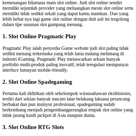
kemenangan bilamana main slot online. Judi slot online sendiri
memiliki sejumlah provider yang meluangkan mesin slot online serta
memiliki tidak sedikit sekali yang dapat kamu mainkan. Dan yang
lebih hebat nya lagi game slot online dengan duit asli ini tergolong
dalam tipe susunan slot gampang menang.
1. Slot Online Pragmatic Play
Pragmatic Play ialah penyedia Game website judi slot paling tidak
sedikit menang terkemuka yang telah lama malang melintang di
industri iGaming. Pragmatic Play menawarkan sekian banyak
portfolio multi-produk paling inovatif, telah teregulasi mempunyai
interface lumayan mobile-friendly.
2. Slot Online Spadegaming
Pertama kali didirikan oleh sekelompok wirausahawan eksibisionis,
terdiri dari sekian banyak macam latar belakang laksana perancang
berbakat dan pun insinyur profesional, spadegaming sudah
berkembang menjadi pengembangperangkat empuk slot online yang
tidak jarang kasih jackpot di Asia maupun dunia.
3. Slot Online RTG Slots