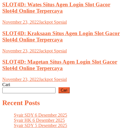
SLOT4D: Wates Situs Agen Login Slot Gacor
Slot4d Online Terpercaya
November 23, 2022
Jackpot Spesial
SLOT4D: Kraksaan Situs Agen Login Slot Gacor
Slot4d Online Terpercaya
November 23, 2022
Jackpot Spesial
SLOT4D: Magetan Situs Agen Login Slot Gacor
Slot4d Online Terpercaya
November 23, 2022
Jackpot Spesial
Cari
Cari
Recent Posts
Syair SDY 6 Desember 2025
Syair HK 6 Desember 2025
Syair SDY 5 Desember 2025