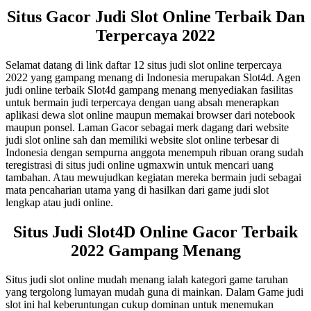
Situs Gacor Judi Slot Online Terbaik Dan
Terpercaya 2022
Selamat datang di link daftar 12 situs judi slot online terpercaya
2022 yang gampang menang di Indonesia merupakan Slot4d. Agen
judi online terbaik Slot4d gampang menang menyediakan fasilitas
untuk bermain judi terpercaya dengan uang absah menerapkan
aplikasi dewa slot online maupun memakai browser dari notebook
maupun ponsel. Laman Gacor sebagai merk dagang dari website
judi slot online sah dan memiliki website slot online terbesar di
Indonesia dengan sempurna anggota menempuh ribuan orang sudah
teregistrasi di situs judi online ugmaxwin untuk mencari uang
tambahan. Atau mewujudkan kegiatan mereka bermain judi sebagai
mata pencaharian utama yang di hasilkan dari game judi slot
lengkap atau judi online.
Situs Judi Slot4D Online Gacor Terbaik
2022 Gampang Menang
Situs judi slot online mudah menang ialah kategori game taruhan
yang tergolong lumayan mudah guna di mainkan. Dalam Game judi
slot ini hal keberuntungan cukup dominan untuk menemukan