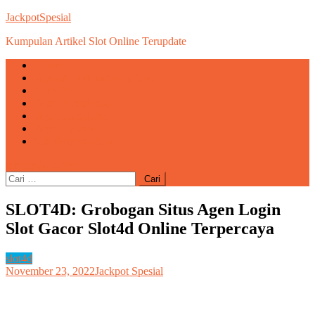
Skip
JackpotSpesial
to
Kumpulan Artikel Slot Online Terupdate
content
Home
Tips dan Trik Bermain Slot
Agen Slot
Togel Hongkong
Togel Singapura
Togel Sydney
Slot Deposit Pulsa
site mode button
Cari
untuk:
SLOT4D: Grobogan Situs Agen Login
Slot Gacor Slot4d Online Terpercaya
slot4d
November 23, 2022
Jackpot Spesial