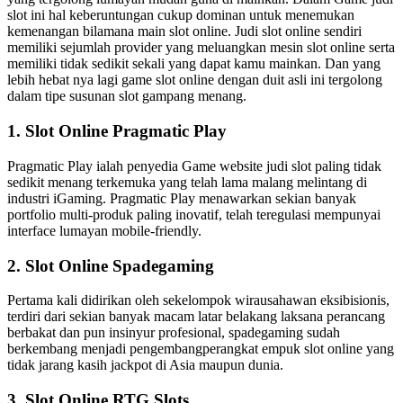
slot ini hal keberuntungan cukup dominan untuk menemukan
kemenangan bilamana main slot online. Judi slot online sendiri
memiliki sejumlah provider yang meluangkan mesin slot online serta
memiliki tidak sedikit sekali yang dapat kamu mainkan. Dan yang
lebih hebat nya lagi game slot online dengan duit asli ini tergolong
dalam tipe susunan slot gampang menang.
1. Slot Online Pragmatic Play
Pragmatic Play ialah penyedia Game website judi slot paling tidak
sedikit menang terkemuka yang telah lama malang melintang di
industri iGaming. Pragmatic Play menawarkan sekian banyak
portfolio multi-produk paling inovatif, telah teregulasi mempunyai
interface lumayan mobile-friendly.
2. Slot Online Spadegaming
Pertama kali didirikan oleh sekelompok wirausahawan eksibisionis,
terdiri dari sekian banyak macam latar belakang laksana perancang
berbakat dan pun insinyur profesional, spadegaming sudah
berkembang menjadi pengembangperangkat empuk slot online yang
tidak jarang kasih jackpot di Asia maupun dunia.
3. Slot Online RTG Slots