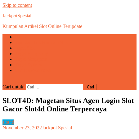
Skip to content
JackpotSpesial
Kumpulan Artikel Slot Online Terupdate
Home
Tips dan Trik Bermain Slot
Agen Slot
Togel Hongkong
Togel Singapura
Togel Sydney
Slot Deposit Pulsa
site mode button
Cari untuk:
SLOT4D: Magetan Situs Agen Login Slot
Gacor Slot4d Online Terpercaya
slot4d
November 23, 2022
Jackpot Spesial