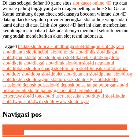
Di atas sebagai daftar 10 game situs
slot gacor online 4D
rtp atau
winrate paling tinggi yang ada di agen betting online Slot Gacor.
Kamu terhitung dapat check selekasnya bocoran winrate slot 4D
datang dari ke sepuluh provider peringkat slot online yang sudah
kami daftar di atas. Link slot gacor 4D hari ini akan memberikan
keuntungan tambahan tidak ada duanya membuat seluruh pemain
yang sudah mendaftarkan akun slot resmi indonesia.
Tagged
badak slot4d
bca slot4d
bunga slot4d
dragon slot4d
graha
slot4d
hantu slot4d
heboh slot4d
honda slot4d
iblis slot4d
jagat
slot4d
jamu slot4d
joni slot4d
judi slot4d
kakek slot4d
kang toto
slot4d
keju slot4d
legal slot4d
link slot4d
m slot4d net
mantul
slot4d
mbah slot4d
menang slot4d
mimpi slot4d
musik slot4d
nomor
slot4d
olx slot4d
opa slot4d
oplet slot4d
paman slot4d
pantai slot4d
psg
slot4d
raden slot4d
ragam slot4d
rokok slot4d
sdy slot4d
slot4d
asia
slot4d deposit pulsa
slot4d deposit pulsa tanpa potongan
slot4d
link alternatif
slot4d paling gacor
slot4d terbaik
slot4d
terpercaya
slot4d toto
slot4d user area
suka slot4d
tuyul slot4d
udin
slot4d
wap slot4d
wifi slot4d
www slot4d xyz/
Navigasi pos
SLOT4D: Surabaya Situs Agen Login Slot Gacor Slot4d Online
Terpercaya