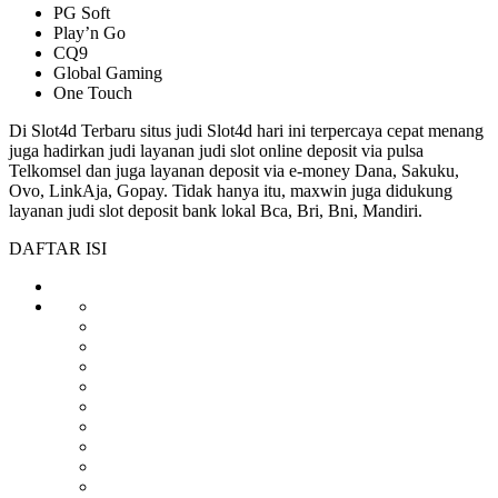
PG Soft
Play’n Go
CQ9
Global Gaming
One Touch
Di Slot4d Terbaru situs judi Slot4d hari ini terpercaya cepat menang
juga hadirkan judi layanan judi slot online deposit via pulsa
Telkomsel dan juga layanan deposit via e-money Dana, Sakuku,
Ovo, LinkAja, Gopay. Tidak hanya itu, maxwin juga didukung
layanan judi slot deposit bank lokal Bca, Bri, Bni, Mandiri.
DAFTAR ISI