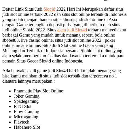
Daftar Link Situs Judi
Slot4d
2022 Hari Ini Merupakan daftar situs
judi slot online terbaik 2022 dan situs slot online terbaik di Indonesia
yang sudah menjadi bandar situs khusus judi slot online di Asia
dengan Game terlengkap deposit pulsa yang di berikan oleh situs
judi online Slot4d 2022. Situs
agen judi Slot4d
terbaru menyediakan
berbagai Game yang mudah untuk menang seperti bola online
sbobet88, live casino online, situs judi slot online 2022 , poker
online, arcade online. Situs Judi Slot Online Gacor Gampang
Menang dan Terbaik di Indonesia bersama Slot4d slot online yang
akan selalu memberikan fasilitas dan layanan terkemuka untuk para
pemain Situs Gacor Slot4d online Indonesia.
Ada banyak sekali game judi Slot4d hari ini mudah menang yang
bisa kamu mainkan di situs judi slot terbaik dan terpercaya no 1
diantara lainnya merupakan :
Pragmatic Play Slot Online
Joker Gaming
Spadegaming
RTG Slot
Flow Gaming
Microgaming
Playtech
Habanero Slot