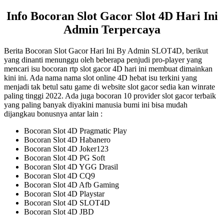
Info Bocoran Slot Gacor Slot 4D Hari Ini
Admin Terpercaya
Berita Bocoran Slot Gacor Hari Ini By Admin SLOT4D, berikut
yang dinanti menunggu oleh beberapa penjudi pro-player yang
mencari isu bocoran rtp slot gacor 4D hari ini membuat dimainkan
kini ini. Ada nama nama slot online 4D hebat isu terkini yang
menjadi tak betul satu game di website slot gacor sedia kan winrate
paling tinggi 2022. Ada juga bocoran 10 provider slot gacor terbaik
yang paling banyak diyakini manusia bumi ini bisa mudah
dijangkau bonusnya antar lain :
Bocoran Slot 4D Pragmatic Play
Bocoran Slot 4D Habanero
Bocoran Slot 4D Joker123
Bocoran Slot 4D PG Soft
Bocoran Slot 4D YGG Drasil
Bocoran Slot 4D CQ9
Bocoran Slot 4D Afb Gaming
Bocoran Slot 4D Playstar
Bocoran Slot 4D SLOT4D
Bocoran Slot 4D JBD