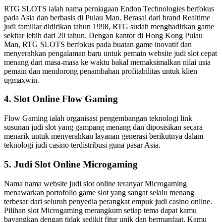
RTG SLOTS ialah nama perniagaan Endon Technologies berfokus
pada Asia dan berbasis di Pulau Man. Berasal dari brand Realtime
judi familiar didirikan tahun 1998, RTG sudah menghadirkan game
sekitar lebih dari 20 tahun. Dengan kantor di Hong Kong Pulau
Man, RTG SLOTS berfokus pada buatan game inovatif dan
menyerahkan pengalaman baru untuk pemain website judi slot cepat
menang dari masa-masa ke waktu bakal memaksimalkan nilai usia
pemain dan mendorong penambahan profitabilitas untuk klien
ugmaxwin.
4. Slot Online Flow Gaming
Flow Gaming ialah organisasi pengembangan teknologi link
susunan judi slot yang gampang menang dan diposisikan secara
menarik untuk menyerahkan layanan generasi berikutnya dalam
teknologi judi casino terdistribusi guna pasar Asia.
5. Judi Slot Online Microgaming
Nama nama website judi slot online teranyar Microgaming
menawarkan portofolio game slot yang sangat selalu menang
terbesar dari seluruh penyedia perangkat empuk judi casino online.
Pilihan slot Microgaming merangkum setiap tema dapat kamu
bayangkan dengan tidak sedikit fitur unik dan bermanfaat. Kamu