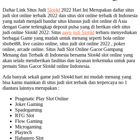
Daftar Link Situs Judi
Slot4d
2022 Hari Ini Merupakan daftar situs
judi slot online terbaik 2022 dan situs slot online terbaik di Indonesia
yang sudah menjadi bandar situs khusus judi slot online di Asia
dengan Game terlengkap deposit pulsa yang di berikan oleh situs
judi online Slot4d 2022. Situs
agen judi Slot4d
terbaru menyediakan
berbagai Game yang mudah untuk menang seperti bola online
sbobet88, live casino online, situs judi slot online 2022 , poker
online, arcade online. Situs Judi Slot Online Gacor Gampang
Menang dan Terbaik di Indonesia bersama Slot4d slot online yang
akan selalu memberikan fasilitas dan layanan terkemuka untuk para
pemain Situs Gacor Slot4d online Indonesia.
Ada banyak sekali game judi Slot4d hari ini mudah menang yang
bisa kamu mainkan di situs judi slot terbaik dan terpercaya no 1
diantara lainnya merupakan :
Pragmatic Play Slot Online
Joker Gaming
Spadegaming
RTG Slot
Flow Gaming
Microgaming
Playtech
Habanero Slot