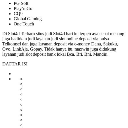
PG Soft
Play’n Go
CQ9
Global Gaming
One Touch
Di Slot4d Terbaru situs judi Slot4d hari ini terpercaya cepat menang
juga hadirkan judi layanan judi slot online deposit via pulsa
Telkomsel dan juga layanan deposit via e-money Dana, Sakuku,
Ovo, LinkAja, Gopay. Tidak hanya itu, maxwin juga didukung
layanan judi slot deposit bank lokal Bca, Bri, Bni, Mandiri.
DAFTAR ISI