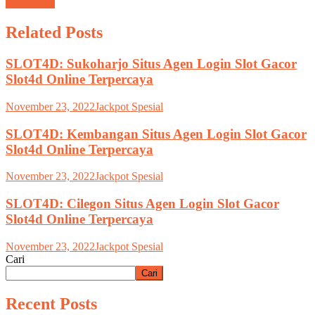
Terpercaya
Related Posts
SLOT4D: Sukoharjo Situs Agen Login Slot Gacor
Slot4d Online Terpercaya
November 23, 2022
Jackpot Spesial
SLOT4D: Kembangan Situs Agen Login Slot Gacor
Slot4d Online Terpercaya
November 23, 2022
Jackpot Spesial
SLOT4D: Cilegon Situs Agen Login Slot Gacor
Slot4d Online Terpercaya
November 23, 2022
Jackpot Spesial
Cari
Cari
Recent Posts