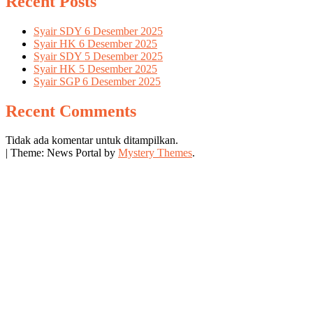
Recent Posts
Syair SDY 6 Desember 2025
Syair HK 6 Desember 2025
Syair SDY 5 Desember 2025
Syair HK 5 Desember 2025
Syair SGP 6 Desember 2025
Recent Comments
Tidak ada komentar untuk ditampilkan.
|
Theme: News Portal by
Mystery Themes
.