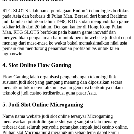
RTG SLOTS ialah nama perniagaan Endon Technologies berfokus
pada Asia dan berbasis di Pulau Man. Berasal dari brand Realtime
judi familiar didirikan tahun 1998, RTG sudah menghadirkan game
sekitar lebih dari 20 tahun. Dengan kantor di Hong Kong Pulau
Man, RTG SLOTS berfokus pada buatan game inovatif dan
menyerahkan pengalaman baru untuk pemain website judi slot cepat
menang dari masa-masa ke waktu bakal memaksimalkan nilai usia
pemain dan mendorong penambahan profitabilitas untuk klien
ugmaxwin.
4. Slot Online Flow Gaming
Flow Gaming ialah organisasi pengembangan teknologi link
susunan judi slot yang gampang menang dan diposisikan secara
menarik untuk menyerahkan layanan generasi berikutnya dalam
teknologi judi casino terdistribusi guna pasar Asia.
5. Judi Slot Online Microgaming
Nama nama website judi slot online teranyar Microgaming
menawarkan portofolio game slot yang sangat selalu menang
terbesar dari seluruh penyedia perangkat empuk judi casino online.
Pilihan slot Microgaming merangkum setiap tema dapat kamu