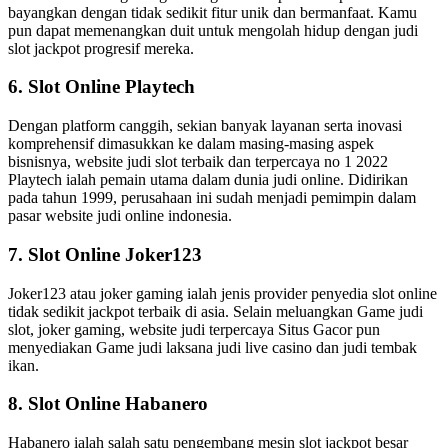
bayangkan dengan tidak sedikit fitur unik dan bermanfaat. Kamu
pun dapat memenangkan duit untuk mengolah hidup dengan judi
slot jackpot progresif mereka.
6. Slot Online Playtech
Dengan platform canggih, sekian banyak layanan serta inovasi
komprehensif dimasukkan ke dalam masing-masing aspek
bisnisnya, website judi slot terbaik dan terpercaya no 1 2022
Playtech ialah pemain utama dalam dunia judi online. Didirikan
pada tahun 1999, perusahaan ini sudah menjadi pemimpin dalam
pasar website judi online indonesia.
7. Slot Online Joker123
Joker123 atau joker gaming ialah jenis provider penyedia slot online
tidak sedikit jackpot terbaik di asia. Selain meluangkan Game judi
slot, joker gaming, website judi terpercaya Situs Gacor pun
menyediakan Game judi laksana judi live casino dan judi tembak
ikan.
8. Slot Online Habanero
Habanero ialah salah satu pengembang mesin slot jackpot besar