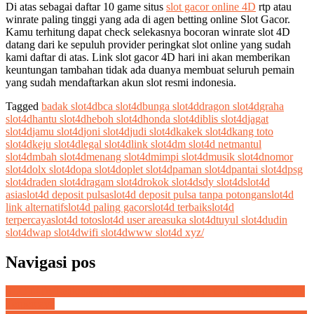
Di atas sebagai daftar 10 game situs
slot gacor online 4D
rtp atau
winrate paling tinggi yang ada di agen betting online Slot Gacor.
Kamu terhitung dapat check selekasnya bocoran winrate slot 4D
datang dari ke sepuluh provider peringkat slot online yang sudah
kami daftar di atas. Link slot gacor 4D hari ini akan memberikan
keuntungan tambahan tidak ada duanya membuat seluruh pemain
yang sudah mendaftarkan akun slot resmi indonesia.
Tagged
badak slot4d
bca slot4d
bunga slot4d
dragon slot4d
graha
slot4d
hantu slot4d
heboh slot4d
honda slot4d
iblis slot4d
jagat
slot4d
jamu slot4d
joni slot4d
judi slot4d
kakek slot4d
kang toto
slot4d
keju slot4d
legal slot4d
link slot4d
m slot4d net
mantul
slot4d
mbah slot4d
menang slot4d
mimpi slot4d
musik slot4d
nomor
slot4d
olx slot4d
opa slot4d
oplet slot4d
paman slot4d
pantai slot4d
psg
slot4d
raden slot4d
ragam slot4d
rokok slot4d
sdy slot4d
slot4d
asia
slot4d deposit pulsa
slot4d deposit pulsa tanpa potongan
slot4d
link alternatif
slot4d paling gacor
slot4d terbaik
slot4d
terpercaya
slot4d toto
slot4d user area
suka slot4d
tuyul slot4d
udin
slot4d
wap slot4d
wifi slot4d
www slot4d xyz/
Navigasi pos
SLOT4D: Tasikmalaya Situs Agen Login Slot Gacor Slot4d Online
Terpercaya