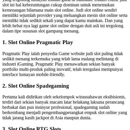
slot ini hal keberuntungan cukup dominan untuk menemukan
kemenangan bilamana main slot online. Judi slot online sendiri
memiliki sejumlah provider yang meluangkan mesin slot online serta
memiliki tidak sedikit sekali yang dapat kamu mainkan. Dan yang
lebih hebat nya lagi game slot online dengan duit asli ini tergolong
dalam tipe susunan slot gampang menang.
1. Slot Online Pragmatic Play
Pragmatic Play ialah penyedia Game website judi slot paling tidak
sedikit menang terkemuka yang telah lama malang melintang di
industri iGaming. Pragmatic Play menawarkan sekian banyak
portfolio multi-produk paling inovatif, telah teregulasi mempunyai
interface lumayan mobile-friendly.
2. Slot Online Spadegaming
Pertama kali didirikan oleh sekelompok wirausahawan eksibisionis,
terdiri dari sekian banyak macam latar belakang laksana perancang
berbakat dan pun insinyur profesional, spadegaming sudah
berkembang menjadi pengembangperangkat empuk slot online yang
tidak jarang kasih jackpot di Asia maupun dunia.
3. Slot Online RTG Slots