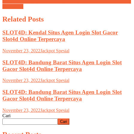
SLOT4D: Karanganyar Situs Agen Login Slot Gacor Slot4d Online
Terpercaya
Related Posts
SLOT4D: Kendal Situs Agen Login Slot Gacor
Slot4d Online Terpercaya
November 23, 2022
Jackpot Spesial
SLOT4D: Bandung Barat Situs Agen Login Slot
Gacor Slot4d Online Terpercaya
November 23, 2022
Jackpot Spesial
SLOT4D: Bandung Barat Situs Agen Login Slot
Gacor Slot4d Online Terpercaya
November 23, 2022
Jackpot Spesial
Cari
Cari