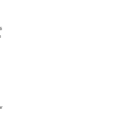
di
s
ar