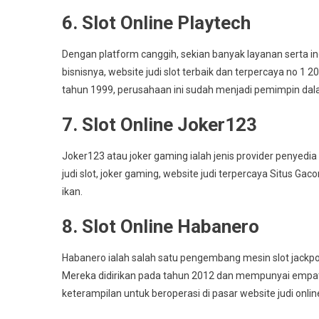
6. Slot Online Playtech
Dengan platform canggih, sekian banyak layanan serta 
bisnisnya, website judi slot terbaik dan terpercaya no 1 
tahun 1999, perusahaan ini sudah menjadi pemimpin dalam
7. Slot Online Joker123
Joker123 atau joker gaming ialah jenis provider penyedia 
judi slot, joker gaming, website judi terpercaya Situs Ga
ikan.
8. Slot Online Habanero
Habanero ialah salah satu pengembang mesin slot jackpot
Mereka didirikan pada tahun 2012 dan mempunyai empat 
keterampilan untuk beroperasi di pasar website judi onli