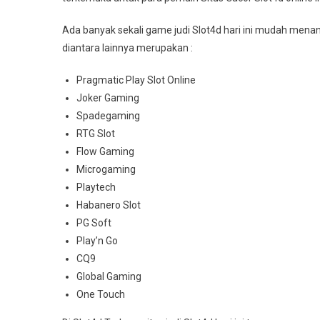
Ada banyak sekali game judi Slot4d hari ini mudah menang
diantara lainnya merupakan :
Pragmatic Play Slot Online
Joker Gaming
Spadegaming
RTG Slot
Flow Gaming
Microgaming
Playtech
Habanero Slot
PG Soft
Play’n Go
CQ9
Global Gaming
One Touch