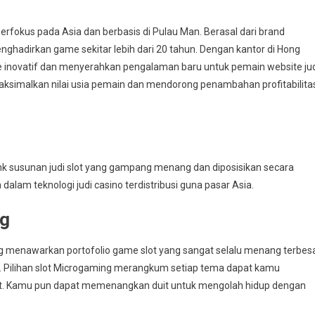
fokus pada Asia dan berbasis di Pulau Man. Berasal dari brand
enghadirkan game sekitar lebih dari 20 tahun. Dengan kantor di Hong
inovatif dan menyerahkan pengalaman baru untuk pemain website ju
ksimalkan nilai usia pemain dan mendorong penambahan profitabilita
nk susunan judi slot yang gampang menang dan diposisikan secara
lam teknologi judi casino terdistribusi guna pasar Asia.
ng
ng menawarkan portofolio game slot yang sangat selalu menang terbes
ne. Pilihan slot Microgaming merangkum setiap tema dapat kamu
aat. Kamu pun dapat memenangkan duit untuk mengolah hidup dengan