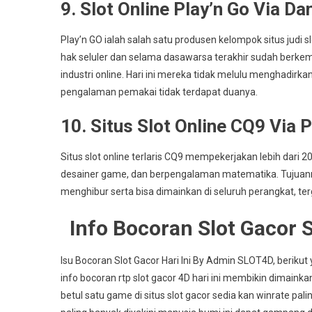
9. Slot Online Play’n Go Via Da
Play’n GO ialah salah satu produsen kelompok situs jud
hak seluler dan selama dasawarsa terakhir sudah berkemb
industri online. Hari ini mereka tidak melulu menghadirkan
pengalaman pemakai tidak terdapat duanya.
10. Situs Slot Online CQ9 Via 
Situs slot online terlaris CQ9 mempekerjakan lebih dari 2
desainer game, dan berpengalaman matematika. Tujuanny
menghibur serta bisa dimainkan di seluruh perangkat, terg
Info Bocoran Slot Gacor S
Isu Bocoran Slot Gacor Hari Ini By Admin SLOT4D, beriku
info bocoran rtp slot gacor 4D hari ini membikin dimainka
betul satu game di situs slot gacor sedia kan winrate pali