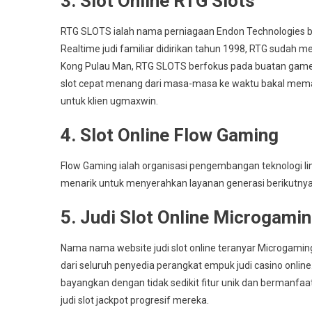
3. Slot Online RTG Slots
RTG SLOTS ialah nama perniagaan Endon Technologies ber
Realtime judi familiar didirikan tahun 1998, RTG sudah m
Kong Pulau Man, RTG SLOTS berfokus pada buatan game 
slot cepat menang dari masa-masa ke waktu bakal mema
untuk klien ugmaxwin.
4. Slot Online Flow Gaming
Flow Gaming ialah organisasi pengembangan teknologi li
menarik untuk menyerahkan layanan generasi berikutnya da
5. Judi Slot Online Microgami
Nama nama website judi slot online teranyar Microgami
dari seluruh penyedia perangkat empuk judi casino onli
bayangkan dengan tidak sedikit fitur unik dan bermanf
judi slot jackpot progresif mereka.