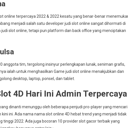
na
i slot online terpercaya 2022 & 2022 kesatu yang benar-benar menemuka
ang menjadi salah satu developer judi slot online sangat dihormati di
 judi slot online, tetapi pun platform dan back office yang menciptakan
Pulsa
00 anggota tim, tergolong insinyur perlengkapan lunak, seniman grafis,
a ialah untuk menghasilkan Game judi slot online menakjubkan dan
olong desktop, laptop, ponsel, dan tablet.
lot 4D Hari Ini Admin Terpercaya
t yang dinanti menunggu oleh beberapa penjudi pro-player yang mencari
n kini ini. Ada nama nama slot online 4D hebat trend yang menjadi tidak
ng tinggi 2022. Ada juga bocoran 10 provider slot gacor terbaik yang