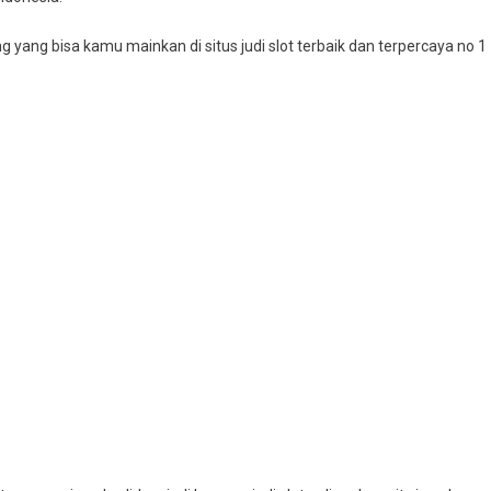
 yang bisa kamu mainkan di situs judi slot terbaik dan terpercaya no 1