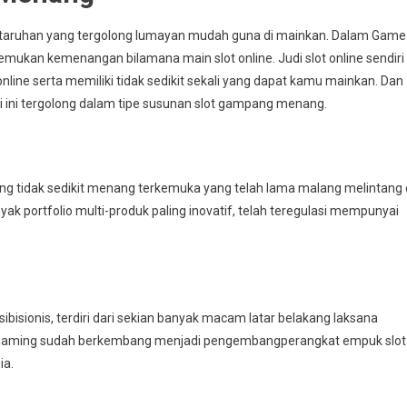
me taruhan yang tergolong lumayan mudah guna di mainkan. Dalam Game
emukan kemenangan bilamana main slot online. Judi slot online sendiri
line serta memiliki tidak sedikit sekali yang dapat kamu mainkan. Dan
sli ini tergolong dalam tipe susunan slot gampang menang.
ling tidak sedikit menang terkemuka yang telah lama malang melintang 
ak portfolio multi-produk paling inovatif, telah teregulasi mempunyai
bisionis, terdiri dari sekian banyak macam latar belakang laksana
adegaming sudah berkembang menjadi pengembangperangkat empuk slot
ia.