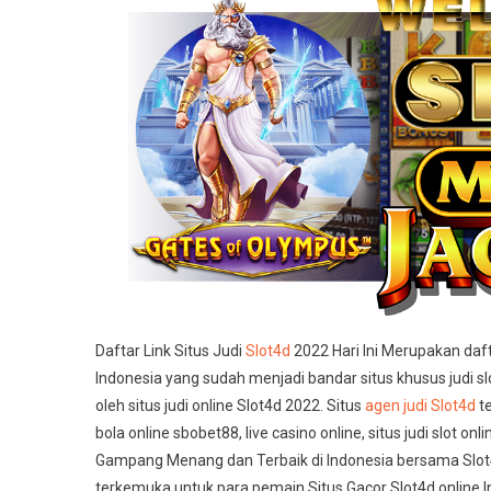
Daftar Link Situs Judi
Slot4d
2022 Hari Ini Merupakan daftar
Indonesia yang sudah menjadi bandar situs khusus judi sl
oleh situs judi online Slot4d 2022. Situs
agen judi Slot4d
t
bola online sbobet88, live casino online, situs judi slot onl
Gampang Menang dan Terbaik di Indonesia bersama Slot4d
terkemuka untuk para pemain Situs Gacor Slot4d online I