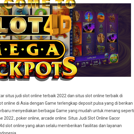
 situs judi slot online terbaik 2022 dan situs slot online terbaik di
ot online di Asia dengan Game terlengkap deposit pulsa yang di berikan
erbaru menyediakan berbagai Game yang mudah untuk menang sepert
ine 2022 , poker online, arcade online. Situs Judi Slot Online Gacor
 slot online yang akan selalu memberikan fasilitas dan layanan
ndonesia.