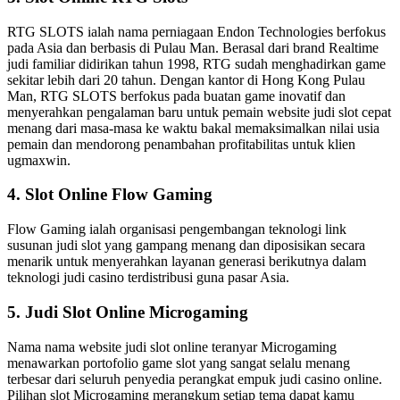
RTG SLOTS ialah nama perniagaan Endon Technologies berfokus
pada Asia dan berbasis di Pulau Man. Berasal dari brand Realtime
judi familiar didirikan tahun 1998, RTG sudah menghadirkan game
sekitar lebih dari 20 tahun. Dengan kantor di Hong Kong Pulau
Man, RTG SLOTS berfokus pada buatan game inovatif dan
menyerahkan pengalaman baru untuk pemain website judi slot cepat
menang dari masa-masa ke waktu bakal memaksimalkan nilai usia
pemain dan mendorong penambahan profitabilitas untuk klien
ugmaxwin.
4. Slot Online Flow Gaming
Flow Gaming ialah organisasi pengembangan teknologi link
susunan judi slot yang gampang menang dan diposisikan secara
menarik untuk menyerahkan layanan generasi berikutnya dalam
teknologi judi casino terdistribusi guna pasar Asia.
5. Judi Slot Online Microgaming
Nama nama website judi slot online teranyar Microgaming
menawarkan portofolio game slot yang sangat selalu menang
terbesar dari seluruh penyedia perangkat empuk judi casino online.
Pilihan slot Microgaming merangkum setiap tema dapat kamu