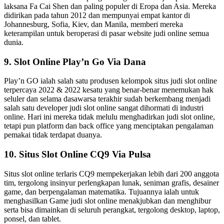
laksana Fa Cai Shen dan paling populer di Eropa dan Asia. Mereka
didirikan pada tahun 2012 dan mempunyai empat kantor di
Johannesburg, Sofia, Kiev, dan Manila, memberi mereka
keterampilan untuk beroperasi di pasar website judi online semua
dunia.
9. Slot Online Play’n Go Via Dana
Play’n GO ialah salah satu produsen kelompok situs judi slot online
terpercaya 2022 & 2022 kesatu yang benar-benar menemukan hak
seluler dan selama dasawarsa terakhir sudah berkembang menjadi
salah satu developer judi slot online sangat dihormati di industri
online. Hari ini mereka tidak melulu menghadirkan judi slot online,
tetapi pun platform dan back office yang menciptakan pengalaman
pemakai tidak terdapat duanya.
10. Situs Slot Online CQ9 Via Pulsa
Situs slot online terlaris CQ9 mempekerjakan lebih dari 200 anggota
tim, tergolong insinyur perlengkapan lunak, seniman grafis, desainer
game, dan berpengalaman matematika. Tujuannya ialah untuk
menghasilkan Game judi slot online menakjubkan dan menghibur
serta bisa dimainkan di seluruh perangkat, tergolong desktop, laptop,
ponsel, dan tablet.