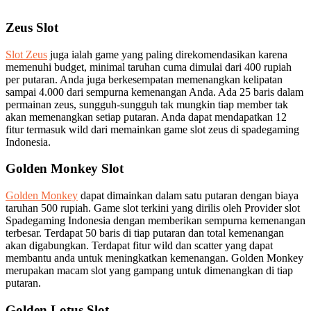
Zeus Slot
Slot Zeus
juga ialah game yang paling direkomendasikan karena
memenuhi budget, minimal taruhan cuma dimulai dari 400 rupiah
per putaran. Anda juga berkesempatan memenangkan kelipatan
sampai 4.000 dari sempurna kemenangan Anda. Ada 25 baris dalam
permainan zeus, sungguh-sungguh tak mungkin tiap member tak
akan memenangkan setiap putaran. Anda dapat mendapatkan 12
fitur termasuk wild dari memainkan game slot zeus di spadegaming
Indonesia.
Golden Monkey Slot
Golden Monkey
dapat dimainkan dalam satu putaran dengan biaya
taruhan 500 rupiah. Game slot terkini yang dirilis oleh Provider slot
Spadegaming Indonesia dengan memberikan sempurna kemenangan
terbesar. Terdapat 50 baris di tiap putaran dan total kemenangan
akan digabungkan. Terdapat fitur wild dan scatter yang dapat
membantu anda untuk meningkatkan kemenangan. Golden Monkey
merupakan macam slot yang gampang untuk dimenangkan di tiap
putaran.
Golden Lotus Slot