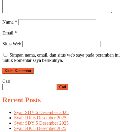
Nama
*
Email
*
Situs Web
Simpan nama, email, dan situs web saya pada peramban ini
untuk komentar saya berikutnya.
Cari
Cari
Recent Posts
Syair SDY 6 Desember 2025
Syair HK 6 Desember 2025
Syair SDY 5 Desember 2025
Syair HK 5 Desember 2025