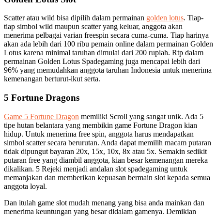
Scatter atau wild bisa dipilih dalam permainan
golden lotus
. Tiap-
tiap simbol wild maupun scatter yang keluar, anggota akan
menerima pelbagai varian freespin secara cuma-cuma. Tiap harinya
akan ada lebih dari 100 ribu pemain online dalam permainan Golden
Lotus karena minimal taruhan dimulai dari 200 rupiah. Rtp dalam
permainan Golden Lotus Spadegaming juga mencapai lebih dari
96% yang memudahkan anggota taruhan Indonesia untuk menerima
kemenangan berturut-ikut serta.
5 Fortune Dragons
Game 5 Fortune Dragon
memiliki Scroll yang sangat unik. Ada 5
tipe hutan belantara yang membikin game Fortune Dragon kian
hidup. Untuk menerima free spin, anggota harus mendapatkan
simbol scatter secara berurutan. Anda dapat memilih macam putaran
tidak dipungut bayaran 20x, 15x, 10x, 8x atau 5x. Semakin sedikit
putaran free yang diambil anggota, kian besar kemenangan mereka
dikalikan. 5 Rejeki menjadi andalan slot spadegaming untuk
memanjakan dan memberikan kepuasan bermain slot kepada semua
anggota loyal.
Dan itulah game slot mudah menang yang bisa anda mainkan dan
menerima keuntungan yang besar didalam gamenya. Demikian