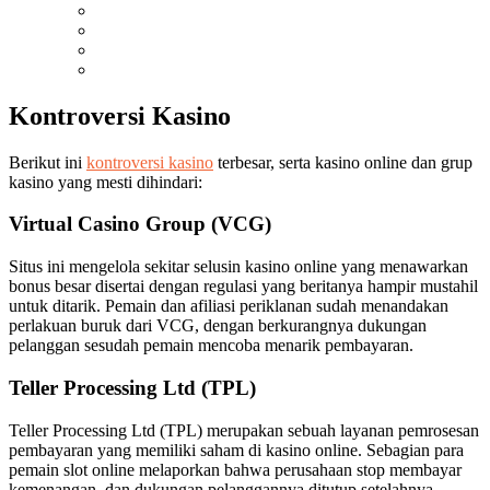
Kontroversi Kasino
Berikut ini
kontroversi kasino
terbesar, serta kasino online dan grup
kasino yang mesti dihindari:
Virtual Casino Group (VCG)
Situs ini mengelola sekitar selusin kasino online yang menawarkan
bonus besar disertai dengan regulasi yang beritanya hampir mustahil
untuk ditarik. Pemain dan afiliasi periklanan sudah menandakan
perlakuan buruk dari VCG, dengan berkurangnya dukungan
pelanggan sesudah pemain mencoba menarik pembayaran.
Teller Processing Ltd (TPL)
Teller Processing Ltd (TPL) merupakan sebuah layanan pemrosesan
pembayaran yang memiliki saham di kasino online. Sebagian para
pemain slot online melaporkan bahwa perusahaan stop membayar
kemenangan, dan dukungan pelanggannya ditutup setelahnya.