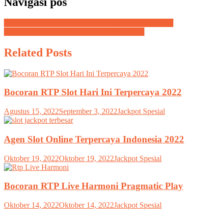
Navigasi pos
Permainan Game Slot Spadegaming Gacor Terpercaya
Bocoran RTP Slot Hari Ini Gampang Jackpot
Related Posts
Bocoran RTP Slot Hari Ini Terpercaya 2022
Agustus 15, 2022
September 3, 2022
Jackpot Spesial
Agen Slot Online Terpercaya Indonesia 2022
Oktober 19, 2022
Oktober 19, 2022
Jackpot Spesial
Bocoran RTP Live Harmoni Pragmatic Play
Oktober 14, 2022
Oktober 14, 2022
Jackpot Spesial