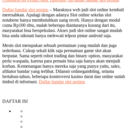
Daftar bandar slot penipu
–
Maraknya web judi slot online kembali
meresahkan. Apalagi dengan adanya Slot online sekelas slot
notabene hanya membutuhkan uang receh. Hanya dengan modal
cuma Rp100 ribu, malah beberapa diantaranya kurang dari itu,
masyarakat bisa berspekulasi. Akses judi slot online sangat mudah
bisa anda nikmati hanya melewati telpon pintar android saja.
Mesin slot merupakan sebuah permainan yang mudah dan juga
sederhana. Cukup sekali klik saja permainan game slot akan
berputar. Sama seperti robot trading dan binary option, masyarakat
perlu waspada, karena para pemain bisa saja hanya akan menjadi
korban. Kemenangan hanya mereka saja yang punya yaitu, sales,
afiliator bandar yang terlibat. Dilansir onlinegambling, selama
bertahun-tahun, beberapa kontroversi kasino darat dan online sudah
timbul di informasi.
Daftar bandar slot penipu
DAFTAR ISI