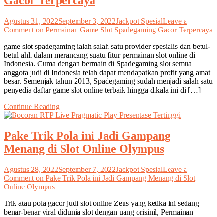
Gacor Terpercaya
Agustus 31, 2022
September 3, 2022
Jackpot Spesial
Leave a
Comment
on Permainan Game Slot Spadegaming Gacor Terpercaya
game slot spadegaming ialah salah satu provider spesialis dan betul-
betul ahli dalam merancang suatu fitur permainan slot online di
Indonesia. Cuma dengan bermain di Spadegaming slot semua
anggota judi di Indonesia telah dapat mendapatkan profit yang amat
besar. Semenjak tahun 2013, Spadegaming sudah menjadi salah satu
penyedia daftar game slot online terbaik hingga dikala ini di […]
Continue Reading
Pake Trik Pola ini Jadi Gampang
Menang di Slot Online Olympus
Agustus 28, 2022
September 7, 2022
Jackpot Spesial
Leave a
Comment
on Pake Trik Pola ini Jadi Gampang Menang di Slot
Online Olympus
Trik atau pola gacor judi slot online Zeus yang ketika ini sedang
benar-benar viral didunia slot dengan uang orisinil, Permainan