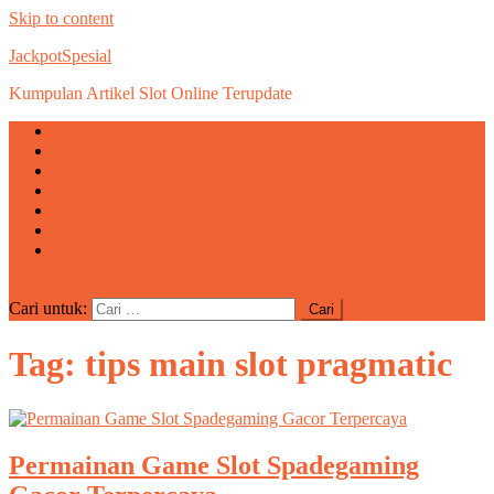
Skip to content
JackpotSpesial
Kumpulan Artikel Slot Online Terupdate
Home
Tips dan Trik Bermain Slot
Agen Slot
Togel Hongkong
Togel Singapura
Togel Sydney
Slot Deposit Pulsa
site mode button
Cari untuk:
Tag:
tips main slot pragmatic
Permainan Game Slot Spadegaming