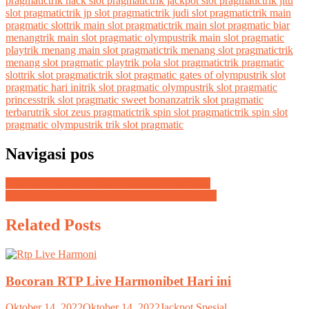
pragmatic
trik hack slot pragmatic
trik jackpot slot pragmatic
trik jitu
slot pragmatic
trik jp slot pragmatic
trik judi slot pragmatic
trik main
pragmatic slot
trik main slot pragmatic
trik main slot pragmatic biar
menang
trik main slot pragmatic olympus
trik main slot pragmatic
play
trik menang main slot pragmatic
trik menang slot pragmatic
trik
menang slot pragmatic play
trik pola slot pragmatic
trik pragmatic
slot
trik slot pragmatic
trik slot pragmatic gates of olympus
trik slot
pragmatic hari ini
trik slot pragmatic olympus
trik slot pragmatic
princess
trik slot pragmatic sweet bonanza
trik slot pragmatic
terbaru
trik slot zeus pragmatic
trik spin slot pragmatic
trik spin slot
pragmatic olympus
trik trik slot pragmatic
Navigasi pos
Deposit Pulsa Slot Tanpa Potongan Terpercaya
Slot Deposit Pulsa 5000 Online 24 Jam Nonstop
Related Posts
Bocoran RTP Live Harmonibet Hari ini
Oktober 14, 2022
Oktober 14, 2022
Jackpot Spesial