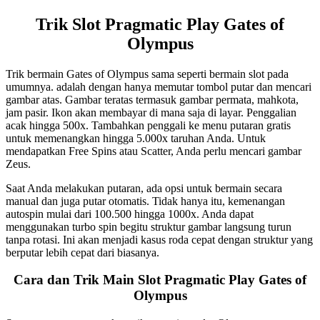
Trik Slot Pragmatic Play Gates of
Olympus
Trik bermain Gates of Olympus sama seperti bermain slot pada
umumnya. adalah dengan hanya memutar tombol putar dan mencari
gambar atas. Gambar teratas termasuk gambar permata, mahkota,
jam pasir. Ikon akan membayar di mana saja di layar. Penggalian
acak hingga 500x. Tambahkan penggali ke menu putaran gratis
untuk memenangkan hingga 5.000x taruhan Anda. Untuk
mendapatkan Free Spins atau Scatter, Anda perlu mencari gambar
Zeus.
Saat Anda melakukan putaran, ada opsi untuk bermain secara
manual dan juga putar otomatis. Tidak hanya itu, kemenangan
autospin mulai dari 100.500 hingga 1000x. Anda dapat
menggunakan turbo spin begitu struktur gambar langsung turun
tanpa rotasi. Ini akan menjadi kasus roda cepat dengan struktur yang
berputar lebih cepat dari biasanya.
Cara dan Trik Main Slot Pragmatic Play Gates of
Olympus