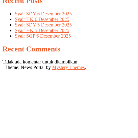
Recent Posts
Syair SDY 6 Desember 2025
Syair HK 6 Desember 2025
Syair SDY 5 Desember 2025
Syair HK 5 Desember 2025
Syair SGP 6 Desember 2025
Recent Comments
Tidak ada komentar untuk ditampilkan.
|
Theme: News Portal by
Mystery Themes
.