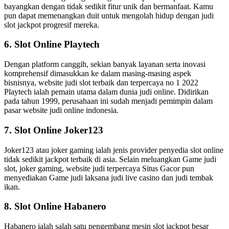
bayangkan dengan tidak sedikit fitur unik dan bermanfaat. Kamu
pun dapat memenangkan duit untuk mengolah hidup dengan judi
slot jackpot progresif mereka.
6. Slot Online Playtech
Dengan platform canggih, sekian banyak layanan serta inovasi
komprehensif dimasukkan ke dalam masing-masing aspek
bisnisnya, website judi slot terbaik dan terpercaya no 1 2022
Playtech ialah pemain utama dalam dunia judi online. Didirikan
pada tahun 1999, perusahaan ini sudah menjadi pemimpin dalam
pasar website judi online indonesia.
7. Slot Online Joker123
Joker123 atau joker gaming ialah jenis provider penyedia slot online
tidak sedikit jackpot terbaik di asia. Selain meluangkan Game judi
slot, joker gaming, website judi terpercaya Situs Gacor pun
menyediakan Game judi laksana judi live casino dan judi tembak
ikan.
8. Slot Online Habanero
Habanero ialah salah satu pengembang mesin slot jackpot besar