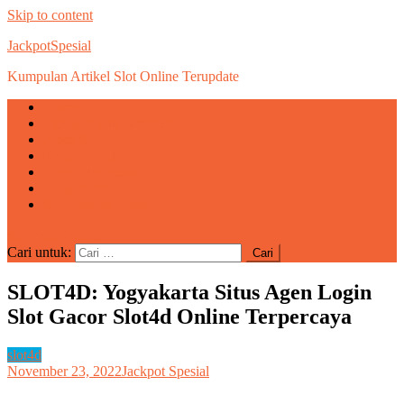
Skip to content
JackpotSpesial
Kumpulan Artikel Slot Online Terupdate
Home
Tips dan Trik Bermain Slot
Agen Slot
Togel Hongkong
Togel Singapura
Togel Sydney
Slot Deposit Pulsa
site mode button
Cari untuk:
SLOT4D: Yogyakarta Situs Agen Login
Slot Gacor Slot4d Online Terpercaya
slot4d
November 23, 2022
Jackpot Spesial