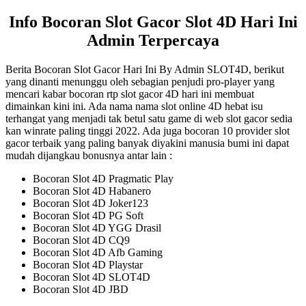
Info Bocoran Slot Gacor Slot 4D Hari Ini
Admin Terpercaya
Berita Bocoran Slot Gacor Hari Ini By Admin SLOT4D, berikut
yang dinanti menunggu oleh sebagian penjudi pro-player yang
mencari kabar bocoran rtp slot gacor 4D hari ini membuat
dimainkan kini ini. Ada nama nama slot online 4D hebat isu
terhangat yang menjadi tak betul satu game di web slot gacor sedia
kan winrate paling tinggi 2022. Ada juga bocoran 10 provider slot
gacor terbaik yang paling banyak diyakini manusia bumi ini dapat
mudah dijangkau bonusnya antar lain :
Bocoran Slot 4D Pragmatic Play
Bocoran Slot 4D Habanero
Bocoran Slot 4D Joker123
Bocoran Slot 4D PG Soft
Bocoran Slot 4D YGG Drasil
Bocoran Slot 4D CQ9
Bocoran Slot 4D Afb Gaming
Bocoran Slot 4D Playstar
Bocoran Slot 4D SLOT4D
Bocoran Slot 4D JBD