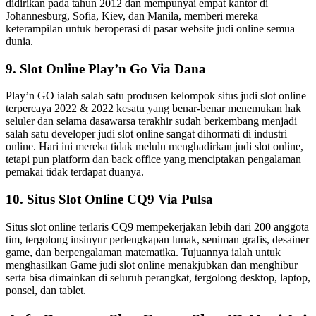
didirikan pada tahun 2012 dan mempunyai empat kantor di
Johannesburg, Sofia, Kiev, dan Manila, memberi mereka
keterampilan untuk beroperasi di pasar website judi online semua
dunia.
9. Slot Online Play’n Go Via Dana
Play’n GO ialah salah satu produsen kelompok situs judi slot online
terpercaya 2022 & 2022 kesatu yang benar-benar menemukan hak
seluler dan selama dasawarsa terakhir sudah berkembang menjadi
salah satu developer judi slot online sangat dihormati di industri
online. Hari ini mereka tidak melulu menghadirkan judi slot online,
tetapi pun platform dan back office yang menciptakan pengalaman
pemakai tidak terdapat duanya.
10. Situs Slot Online CQ9 Via Pulsa
Situs slot online terlaris CQ9 mempekerjakan lebih dari 200 anggota
tim, tergolong insinyur perlengkapan lunak, seniman grafis, desainer
game, dan berpengalaman matematika. Tujuannya ialah untuk
menghasilkan Game judi slot online menakjubkan dan menghibur
serta bisa dimainkan di seluruh perangkat, tergolong desktop, laptop,
ponsel, dan tablet.