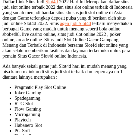
Daftar Link Situs Judi
Slot4d
2022 Hari Ini Merupakan daftar situs
judi slot online terbaik 2022 dan situs slot online terbaik di Indonesia
yang sudah menjadi bandar situs khusus judi slot online di Asia
dengan Game terlengkap deposit pulsa yang di berikan oleh situs
judi online Slot4d 2022. Situs
agen judi Slot4d
terbaru menyediakan
berbagai Game yang mudah untuk menang seperti bola online
sbobet88, live casino online, situs judi slot online 2022 , poker
online, arcade online. Situs Judi Slot Online Gacor Gampang
Menang dan Terbaik di Indonesia bersama Slot4d slot online yang
akan selalu memberikan fasilitas dan layanan terkemuka untuk para
pemain Situs Gacor Slot4d online Indonesia.
Ada banyak sekali game judi Slot4d hari ini mudah menang yang
bisa kamu mainkan di situs judi slot terbaik dan terpercaya no 1
diantara lainnya merupakan :
Pragmatic Play Slot Online
Joker Gaming
Spadegaming
RTG Slot
Flow Gaming
Microgaming
Playtech
Habanero Slot
PG Soft