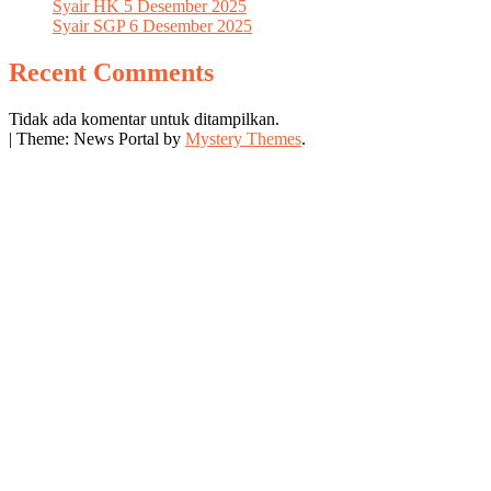
Syair HK 5 Desember 2025
Syair SGP 6 Desember 2025
Recent Comments
Tidak ada komentar untuk ditampilkan.
|
Theme: News Portal by
Mystery Themes
.