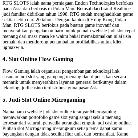
RTG SLOTS ialah nama perniagaan Endon Technologies berfokus
pada Asia dan berbasis di Pulau Man. Berasal dari brand Realtime
judi familiar didirikan tahun 1998, RTG sudah menghadirkan game
sekitar lebih dari 20 tahun. Dengan kantor di Hong Kong Pulau
Man, RTG SLOTS berfokus pada buatan game inovatif dan
menyerahkan pengalaman baru untuk pemain website judi slot cepat
menang dari masa-masa ke waktu bakal memaksimalkan nilai usia
pemain dan mendorong penambahan profitabilitas untuk klien
ugmaxwin.
4. Slot Online Flow Gaming
Flow Gaming ialah organisasi pengembangan teknologi link
susunan judi slot yang gampang menang dan diposisikan secara
menarik untuk menyerahkan layanan generasi berikutnya dalam
teknologi judi casino terdistribusi guna pasar Asia.
5. Judi Slot Online Microgaming
Nama nama website judi slot online teranyar Microgaming
menawarkan portofolio game slot yang sangat selalu menang
terbesar dari seluruh penyedia perangkat empuk judi casino online.
Pilihan slot Microgaming merangkum setiap tema dapat kamu
bayangkan dengan tidak sedikit fitur unik dan bermanfaat. Kamu