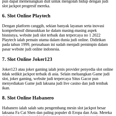
pun dapat memenangkan duit untuk mengolah hidup dengan judi
slot jackpot progresif mereka.
6. Slot Online Playtech
Dengan platform canggih, sekian banyak layanan serta inovasi
komprehensif dimasukkan ke dalam masing-masing aspek
bisnisnya, website judi slot terbaik dan terpercaya no 1 2022
Playtech ialah pemain utama dalam dunia judi online. Didirikan
pada tahun 1999, perusahaan ini sudah menjadi pemimpin dalam
pasar website judi online indonesia.
7. Slot Online Joker123
Joker123 atau joker gaming ialah jenis provider penyedia slot online
tidak sedikit jackpot terbaik di asia. Selain meluangkan Game judi
slot, joker gaming, website judi terpercaya Situs Gacor pun
menyediakan Game judi laksana judi live casino dan judi tembak
ikan.
8. Slot Online Habanero
Habanero ialah salah satu pengembang mesin slot jackpot besar
laksana Fa Cai Shen dan paling populer di Eropa dan Asia. Mereka