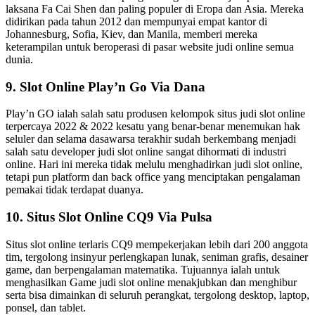
laksana Fa Cai Shen dan paling populer di Eropa dan Asia. Mereka
didirikan pada tahun 2012 dan mempunyai empat kantor di
Johannesburg, Sofia, Kiev, dan Manila, memberi mereka
keterampilan untuk beroperasi di pasar website judi online semua
dunia.
9. Slot Online Play’n Go Via Dana
Play’n GO ialah salah satu produsen kelompok situs judi slot online
terpercaya 2022 & 2022 kesatu yang benar-benar menemukan hak
seluler dan selama dasawarsa terakhir sudah berkembang menjadi
salah satu developer judi slot online sangat dihormati di industri
online. Hari ini mereka tidak melulu menghadirkan judi slot online,
tetapi pun platform dan back office yang menciptakan pengalaman
pemakai tidak terdapat duanya.
10. Situs Slot Online CQ9 Via Pulsa
Situs slot online terlaris CQ9 mempekerjakan lebih dari 200 anggota
tim, tergolong insinyur perlengkapan lunak, seniman grafis, desainer
game, dan berpengalaman matematika. Tujuannya ialah untuk
menghasilkan Game judi slot online menakjubkan dan menghibur
serta bisa dimainkan di seluruh perangkat, tergolong desktop, laptop,
ponsel, dan tablet.