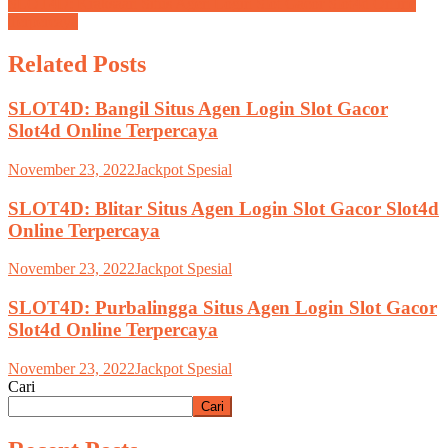
SLOT4D: Kraksaan Situs Agen Login Slot Gacor Slot4d Online
Terpercaya
Related Posts
SLOT4D: Bangil Situs Agen Login Slot Gacor
Slot4d Online Terpercaya
November 23, 2022
Jackpot Spesial
SLOT4D: Blitar Situs Agen Login Slot Gacor Slot4d
Online Terpercaya
November 23, 2022
Jackpot Spesial
SLOT4D: Purbalingga Situs Agen Login Slot Gacor
Slot4d Online Terpercaya
November 23, 2022
Jackpot Spesial
Cari
Cari