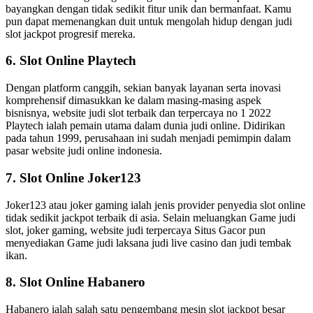
bayangkan dengan tidak sedikit fitur unik dan bermanfaat. Kamu
pun dapat memenangkan duit untuk mengolah hidup dengan judi
slot jackpot progresif mereka.
6. Slot Online Playtech
Dengan platform canggih, sekian banyak layanan serta inovasi
komprehensif dimasukkan ke dalam masing-masing aspek
bisnisnya, website judi slot terbaik dan terpercaya no 1 2022
Playtech ialah pemain utama dalam dunia judi online. Didirikan
pada tahun 1999, perusahaan ini sudah menjadi pemimpin dalam
pasar website judi online indonesia.
7. Slot Online Joker123
Joker123 atau joker gaming ialah jenis provider penyedia slot online
tidak sedikit jackpot terbaik di asia. Selain meluangkan Game judi
slot, joker gaming, website judi terpercaya Situs Gacor pun
menyediakan Game judi laksana judi live casino dan judi tembak
ikan.
8. Slot Online Habanero
Habanero ialah salah satu pengembang mesin slot jackpot besar