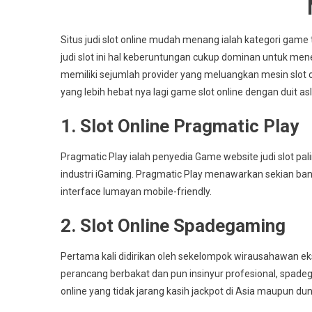
Situs judi slot online mudah menang ialah kategori ga
judi slot ini hal keberuntungan cukup dominan untuk men
memiliki sejumlah provider yang meluangkan mesin slot on
yang lebih hebat nya lagi game slot online dengan duit a
1. Slot Online Pragmatic Play
Pragmatic Play ialah penyedia Game website judi slot pa
industri iGaming. Pragmatic Play menawarkan sekian bany
interface lumayan mobile-friendly.
2. Slot Online Spadegaming
Pertama kali didirikan oleh sekelompok wirausahawan eksi
perancang berbakat dan pun insinyur profesional, sp
online yang tidak jarang kasih jackpot di Asia maupun dun