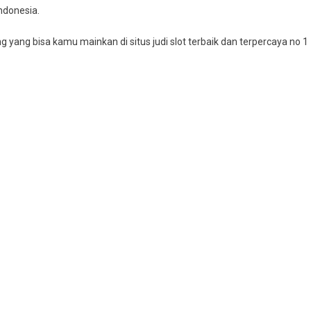
ndonesia.
 yang bisa kamu mainkan di situs judi slot terbaik dan terpercaya no 1