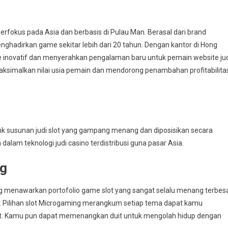
fokus pada Asia dan berbasis di Pulau Man. Berasal dari brand
enghadirkan game sekitar lebih dari 20 tahun. Dengan kantor di Hong
inovatif dan menyerahkan pengalaman baru untuk pemain website ju
ksimalkan nilai usia pemain dan mendorong penambahan profitabilita
nk susunan judi slot yang gampang menang dan diposisikan secara
lam teknologi judi casino terdistribusi guna pasar Asia.
ng
ng menawarkan portofolio game slot yang sangat selalu menang terbes
ne. Pilihan slot Microgaming merangkum setiap tema dapat kamu
aat. Kamu pun dapat memenangkan duit untuk mengolah hidup dengan