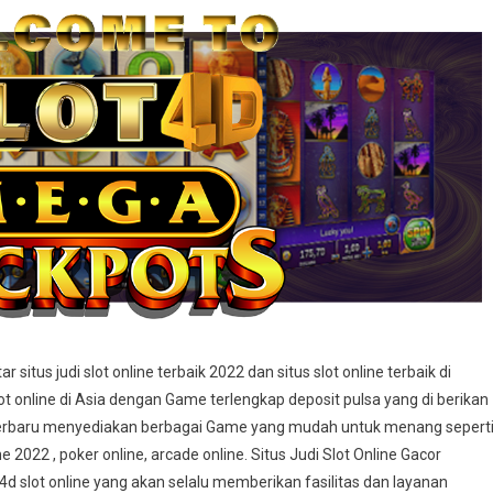
 situs judi slot online terbaik 2022 dan situs slot online terbaik di
ot online di Asia dengan Game terlengkap deposit pulsa yang di berikan
erbaru menyediakan berbagai Game yang mudah untuk menang sepert
ine 2022 , poker online, arcade online. Situs Judi Slot Online Gacor
 slot online yang akan selalu memberikan fasilitas dan layanan