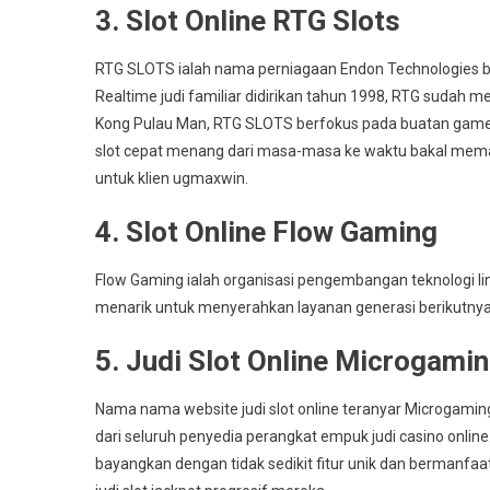
3. Slot Online RTG Slots
RTG SLOTS ialah nama perniagaan Endon Technologies ber
Realtime judi familiar didirikan tahun 1998, RTG sudah m
Kong Pulau Man, RTG SLOTS berfokus pada buatan game 
slot cepat menang dari masa-masa ke waktu bakal mema
untuk klien ugmaxwin.
4. Slot Online Flow Gaming
Flow Gaming ialah organisasi pengembangan teknologi li
menarik untuk menyerahkan layanan generasi berikutnya da
5. Judi Slot Online Microgami
Nama nama website judi slot online teranyar Microgami
dari seluruh penyedia perangkat empuk judi casino onli
bayangkan dengan tidak sedikit fitur unik dan bermanf