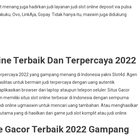
at menang juga hadirkan judi layanan judi slot online deposit via pulsa
kuku, Ovo, LinkAja, Gopay. Tidak hanya itu, maxwin juga didukung
line Terbaik Dan Terpercaya 2022
ne terpercaya 2022 yang gampang menang di Indonesia yakni Slot4d. Agen
ilitas untuk bermain judi terpercaya dengan uang autentik
likasikan browser dari laptop ataupun telepon seluler. Situs Gacor
an memiliki situs slot online terbesar di Indonesia dengan sempurna
judi online ugmaxwin untuk mencari uang tambahan. Atau menghasilka
ama yang di hasilkan dari game judi slot komplit atau judi online.
ne Gacor Terbaik 2022 Gampang