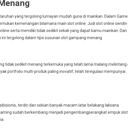
Menang
me taruhan yang tergolong lumayan mudah guna di mainkan. Dalam Game
emukan kemenangan bilamana main slot online. Judi slot online sendiri
line serta memiliki tidak sedikit sekali yang dapat kamu mainkan. Dan
sli ini tergolong dalam tipe susunan slot gampang menang.
ling tidak sedikit menang terkemuka yang telah lama malang melintang 
ak portfolio multi-produk paling inovatif, telah teregulasi mempunyai
bisionis, terdiri dari sekian banyak macam latar belakang laksana
adegaming sudah berkembang menjadi pengembangperangkat empuk slot
ia.