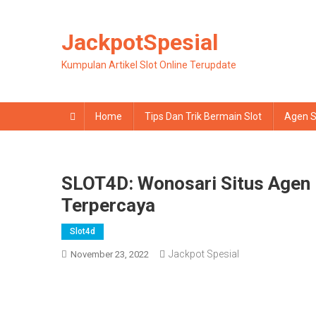
Skip
to
JackpotSpesial
content
Kumpulan Artikel Slot Online Terupdate
Home
Tips Dan Trik Bermain Slot
Agen S
SLOT4D: Wonosari Situs Agen L
Terpercaya
Slot4d
Jackpot Spesial
November 23, 2022