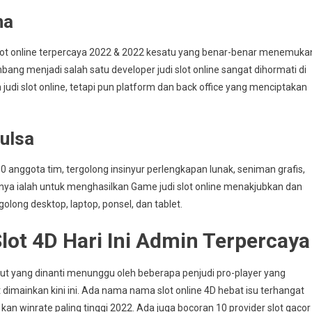
na
i slot online terpercaya 2022 & 2022 kesatu yang benar-benar menemuka
ang menjadi salah satu developer judi slot online sangat dihormati di
 judi slot online, tetapi pun platform dan back office yang menciptakan
Pulsa
00 anggota tim, tergolong insinyur perlengkapan lunak, seniman grafis,
a ialah untuk menghasilkan Game judi slot online menakjubkan dan
olong desktop, laptop, ponsel, dan tablet.
lot 4D Hari Ini Admin Terpercaya
kut yang dinanti menunggu oleh beberapa penjudi pro-player yang
 dimainkan kini ini. Ada nama nama slot online 4D hebat isu terhangat
kan winrate paling tinggi 2022. Ada juga bocoran 10 provider slot gacor