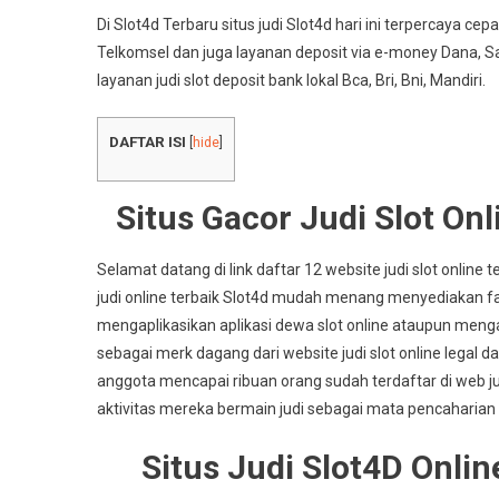
Di Slot4d Terbaru situs judi Slot4d hari ini terpercaya cep
Telkomsel dan juga layanan deposit via e-money Dana, Sa
layanan judi slot deposit bank lokal Bca, Bri, Bni, Mandiri.
DAFTAR ISI
[
hide
]
Situs Gacor Judi Slot On
Selamat datang di link daftar 12 website judi slot onli
judi online terbaik Slot4d mudah menang menyediakan fas
mengaplikasikan aplikasi dewa slot online ataupun mengap
sebagai merk dagang dari website judi slot online legal d
anggota mencapai ribuan orang sudah terdaftar di web 
aktivitas mereka bermain judi sebagai mata pencaharian ut
Situs Judi Slot4D Onli