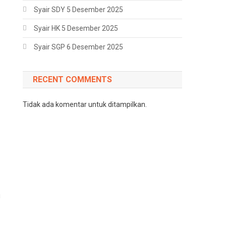
Syair SDY 5 Desember 2025
Syair HK 5 Desember 2025
Syair SGP 6 Desember 2025
RECENT COMMENTS
Tidak ada komentar untuk ditampilkan.
i