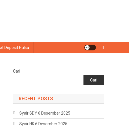
ot Deposit Pulsa
Cari
Cari
RECENT POSTS
Syair SDY 6 Desember 2025
Syair HK 6 Desember 2025