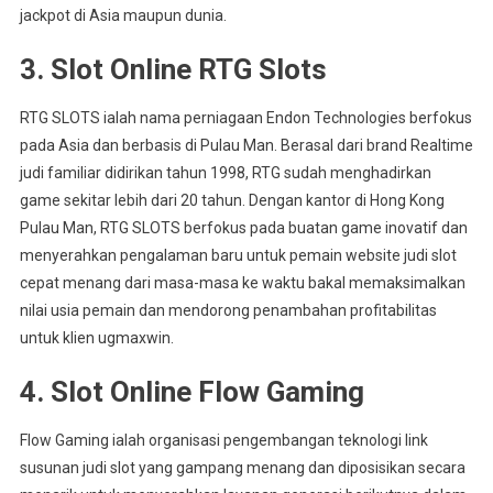
jackpot di Asia maupun dunia.
3. Slot Online RTG Slots
RTG SLOTS ialah nama perniagaan Endon Technologies berfokus
pada Asia dan berbasis di Pulau Man. Berasal dari brand Realtime
judi familiar didirikan tahun 1998, RTG sudah menghadirkan
game sekitar lebih dari 20 tahun. Dengan kantor di Hong Kong
Pulau Man, RTG SLOTS berfokus pada buatan game inovatif dan
menyerahkan pengalaman baru untuk pemain website judi slot
cepat menang dari masa-masa ke waktu bakal memaksimalkan
nilai usia pemain dan mendorong penambahan profitabilitas
untuk klien ugmaxwin.
4. Slot Online Flow Gaming
Flow Gaming ialah organisasi pengembangan teknologi link
susunan judi slot yang gampang menang dan diposisikan secara