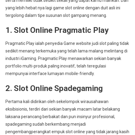
serta memiliki tidak sedikit sekali yang dapat kamu mainkan. Dan
yang lebih hebat nya lagi game slot online dengan duit asli ini
tergolong dalam tipe susunan slot gampang menang.
1. Slot Online Pragmatic Play
Pragmatic Play ialah penyedia Game website judi slot paling tidak
sedikit menang terkemuka yang telah lama malang melintang di
industri iGaming. Pragmatic Play menawarkan sekian banyak
portfolio multi-produk paling inovatif, telah teregulasi
mempunyai interface lumayan mobile-friendly.
2. Slot Online Spadegaming
Pertama kali didirikan oleh sekelompok wirausahawan
eksibisionis, terdiri dari sekian banyak macam latar belakang
laksana perancang berbakat dan pun insinyur profesional,
spadegaming sudah berkembang menjadi
pengembangperangkat empuk slot online yang tidak jarang kasih