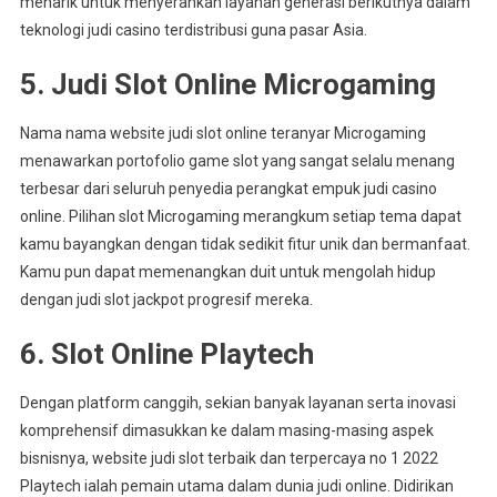
menarik untuk menyerahkan layanan generasi berikutnya dalam
teknologi judi casino terdistribusi guna pasar Asia.
5. Judi Slot Online Microgaming
Nama nama website judi slot online teranyar Microgaming
menawarkan portofolio game slot yang sangat selalu menang
terbesar dari seluruh penyedia perangkat empuk judi casino
online. Pilihan slot Microgaming merangkum setiap tema dapat
kamu bayangkan dengan tidak sedikit fitur unik dan bermanfaat.
Kamu pun dapat memenangkan duit untuk mengolah hidup
dengan judi slot jackpot progresif mereka.
6. Slot Online Playtech
Dengan platform canggih, sekian banyak layanan serta inovasi
komprehensif dimasukkan ke dalam masing-masing aspek
bisnisnya, website judi slot terbaik dan terpercaya no 1 2022
Playtech ialah pemain utama dalam dunia judi online. Didirikan