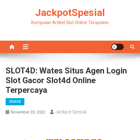
Skip
JackpotSpesial
to
content
Kumpulan Artikel Slot Online Terupdate
SLOT4D: Wates Situs Agen Login
Slot Gacor Slot4d Online
Terpercaya
Slot4d
Jackpot Spesial
November 23, 2022