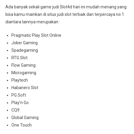
Ada banyak sekali game judi Slot4d hari ini mudah menang yang
bisa kamu mainkan di situs judi slot terbaik dan terpercaya no 1
diantara lainnya merupakan :
Pragmatic Play Slot Online
Joker Gaming
Spadegaming
RTG Slot
Flow Gaming
Microgaming
Playtech
Habanero Slot
PG Soft
Play’n Go
CQ9
Global Gaming
One Touch