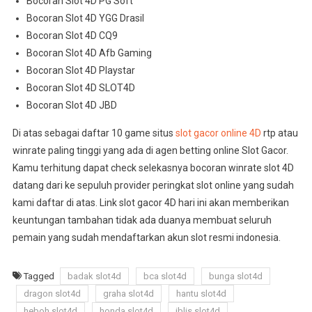
Bocoran Slot 4D PG Soft
Bocoran Slot 4D YGG Drasil
Bocoran Slot 4D CQ9
Bocoran Slot 4D Afb Gaming
Bocoran Slot 4D Playstar
Bocoran Slot 4D SLOT4D
Bocoran Slot 4D JBD
Di atas sebagai daftar 10 game situs
slot gacor online 4D
rtp atau
winrate paling tinggi yang ada di agen betting online Slot Gacor.
Kamu terhitung dapat check selekasnya bocoran winrate slot 4D
datang dari ke sepuluh provider peringkat slot online yang sudah
kami daftar di atas. Link slot gacor 4D hari ini akan memberikan
keuntungan tambahan tidak ada duanya membuat seluruh
pemain yang sudah mendaftarkan akun slot resmi indonesia.
Tagged
badak slot4d
bca slot4d
bunga slot4d
dragon slot4d
graha slot4d
hantu slot4d
heboh slot4d
honda slot4d
iblis slot4d