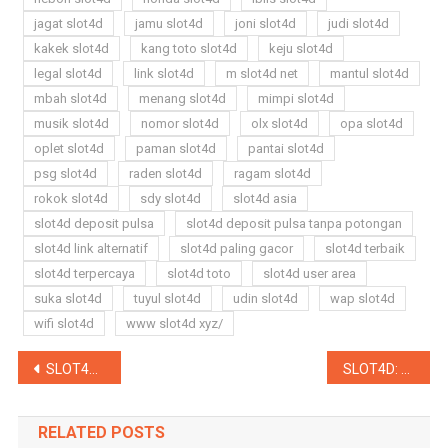
jagat slot4d
jamu slot4d
joni slot4d
judi slot4d
kakek slot4d
kang toto slot4d
keju slot4d
legal slot4d
link slot4d
m slot4d net
mantul slot4d
mbah slot4d
menang slot4d
mimpi slot4d
musik slot4d
nomor slot4d
olx slot4d
opa slot4d
oplet slot4d
paman slot4d
pantai slot4d
psg slot4d
raden slot4d
ragam slot4d
rokok slot4d
sdy slot4d
slot4d asia
slot4d deposit pulsa
slot4d deposit pulsa tanpa potongan
slot4d link alternatif
slot4d paling gacor
slot4d terbaik
slot4d terpercaya
slot4d toto
slot4d user area
suka slot4d
tuyul slot4d
udin slot4d
wap slot4d
wifi slot4d
www slot4d xyz/
Navigasi
SLOT4D: Slawi Situs Agen Login Slot Gacor Slot4d Online Terpercaya
SLOT4D: Ciamis Situs Agen Login Slot Gacor Slot4d Online Terpercaya
pos
RELATED POSTS