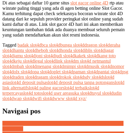
Di atas sebagai daftar 10 game situs
slot gacor online 4D
rtp atau
winrate paling tinggi yang ada di agen betting online Slot Gacor.
Kamu terhitung dapat check selekasnya bocoran winrate slot 4D
datang dari ke sepuluh provider peringkat slot online yang sudah
kami daftar di atas. Link slot gacor 4D hari ini akan memberikan
keuntungan tambahan tidak ada duanya membuat seluruh pemain
yang sudah mendaftarkan akun slot resmi indonesia.
Tagged
badak slot4d
bca slot4d
bunga slot4d
dragon slot4d
graha
slot4d
hantu slot4d
heboh slot4d
honda slot4d
iblis slot4d
jagat
slot4d
jamu slot4d
joni slot4d
judi slot4d
kakek slot4d
kang toto
slot4d
keju slot4d
legal slot4d
link slot4d
m slot4d net
mantul
slot4d
mbah slot4d
menang slot4d
mimpi slot4d
musik slot4d
nomor
slot4d
olx slot4d
opa slot4d
oplet slot4d
paman slot4d
pantai slot4d
psg
slot4d
raden slot4d
ragam slot4d
rokok slot4d
sdy slot4d
slot4d
asia
slot4d deposit pulsa
slot4d deposit pulsa tanpa potongan
slot4d
link alternatif
slot4d paling gacor
slot4d terbaik
slot4d
terpercaya
slot4d toto
slot4d user area
suka slot4d
tuyul slot4d
udin
slot4d
wap slot4d
wifi slot4d
www slot4d xyz/
Navigasi pos
SLOT4D: Surakarta Situs Agen Login Slot Gacor Slot4d Online
Terpercaya