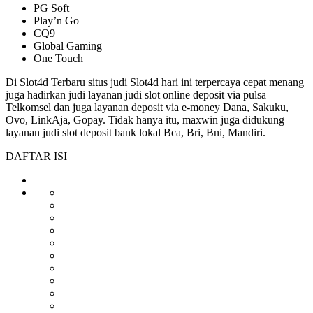
PG Soft
Play’n Go
CQ9
Global Gaming
One Touch
Di Slot4d Terbaru situs judi Slot4d hari ini terpercaya cepat menang
juga hadirkan judi layanan judi slot online deposit via pulsa
Telkomsel dan juga layanan deposit via e-money Dana, Sakuku,
Ovo, LinkAja, Gopay. Tidak hanya itu, maxwin juga didukung
layanan judi slot deposit bank lokal Bca, Bri, Bni, Mandiri.
DAFTAR ISI