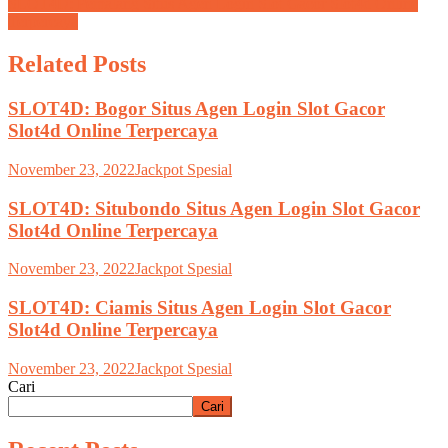
SLOT4D: Pemalang Situs Agen Login Slot Gacor Slot4d Online
Terpercaya
Related Posts
SLOT4D: Bogor Situs Agen Login Slot Gacor
Slot4d Online Terpercaya
November 23, 2022
Jackpot Spesial
SLOT4D: Situbondo Situs Agen Login Slot Gacor
Slot4d Online Terpercaya
November 23, 2022
Jackpot Spesial
SLOT4D: Ciamis Situs Agen Login Slot Gacor
Slot4d Online Terpercaya
November 23, 2022
Jackpot Spesial
Cari
Cari