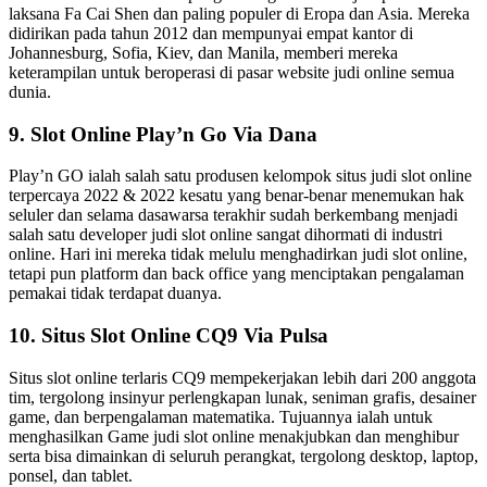
laksana Fa Cai Shen dan paling populer di Eropa dan Asia. Mereka
didirikan pada tahun 2012 dan mempunyai empat kantor di
Johannesburg, Sofia, Kiev, dan Manila, memberi mereka
keterampilan untuk beroperasi di pasar website judi online semua
dunia.
9. Slot Online Play’n Go Via Dana
Play’n GO ialah salah satu produsen kelompok situs judi slot online
terpercaya 2022 & 2022 kesatu yang benar-benar menemukan hak
seluler dan selama dasawarsa terakhir sudah berkembang menjadi
salah satu developer judi slot online sangat dihormati di industri
online. Hari ini mereka tidak melulu menghadirkan judi slot online,
tetapi pun platform dan back office yang menciptakan pengalaman
pemakai tidak terdapat duanya.
10. Situs Slot Online CQ9 Via Pulsa
Situs slot online terlaris CQ9 mempekerjakan lebih dari 200 anggota
tim, tergolong insinyur perlengkapan lunak, seniman grafis, desainer
game, dan berpengalaman matematika. Tujuannya ialah untuk
menghasilkan Game judi slot online menakjubkan dan menghibur
serta bisa dimainkan di seluruh perangkat, tergolong desktop, laptop,
ponsel, dan tablet.