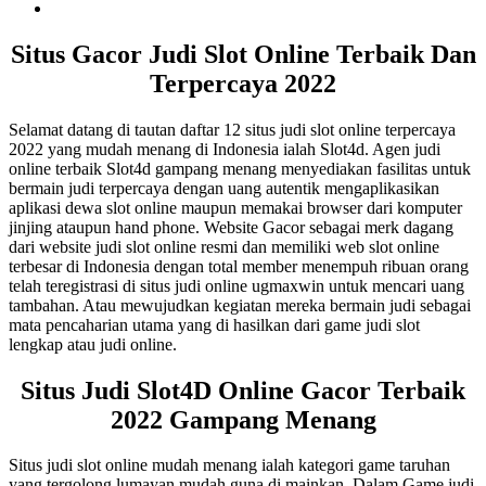
Situs Gacor Judi Slot Online Terbaik Dan
Terpercaya 2022
Selamat datang di tautan daftar 12 situs judi slot online terpercaya
2022 yang mudah menang di Indonesia ialah Slot4d. Agen judi
online terbaik Slot4d gampang menang menyediakan fasilitas untuk
bermain judi terpercaya dengan uang autentik mengaplikasikan
aplikasi dewa slot online maupun memakai browser dari komputer
jinjing ataupun hand phone. Website Gacor sebagai merk dagang
dari website judi slot online resmi dan memiliki web slot online
terbesar di Indonesia dengan total member menempuh ribuan orang
telah teregistrasi di situs judi online ugmaxwin untuk mencari uang
tambahan. Atau mewujudkan kegiatan mereka bermain judi sebagai
mata pencaharian utama yang di hasilkan dari game judi slot
lengkap atau judi online.
Situs Judi Slot4D Online Gacor Terbaik
2022 Gampang Menang
Situs judi slot online mudah menang ialah kategori game taruhan
yang tergolong lumayan mudah guna di mainkan. Dalam Game judi