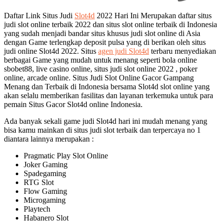
Daftar Link Situs Judi
Slot4d
2022 Hari Ini Merupakan daftar situs
judi slot online terbaik 2022 dan situs slot online terbaik di Indonesia
yang sudah menjadi bandar situs khusus judi slot online di Asia
dengan Game terlengkap deposit pulsa yang di berikan oleh situs
judi online Slot4d 2022. Situs
agen judi Slot4d
terbaru menyediakan
berbagai Game yang mudah untuk menang seperti bola online
sbobet88, live casino online, situs judi slot online 2022 , poker
online, arcade online. Situs Judi Slot Online Gacor Gampang
Menang dan Terbaik di Indonesia bersama Slot4d slot online yang
akan selalu memberikan fasilitas dan layanan terkemuka untuk para
pemain Situs Gacor Slot4d online Indonesia.
Ada banyak sekali game judi Slot4d hari ini mudah menang yang
bisa kamu mainkan di situs judi slot terbaik dan terpercaya no 1
diantara lainnya merupakan :
Pragmatic Play Slot Online
Joker Gaming
Spadegaming
RTG Slot
Flow Gaming
Microgaming
Playtech
Habanero Slot